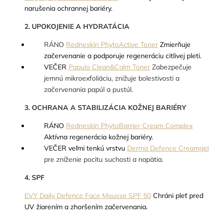
narušenia ochrannej bariéry.
2. UPOKOJENIE A HYDRATÁCIA
RÁNO
Redneskin PhytoActive Toner
Zmierňuje
začervenanie a podporuje regeneráciu citlivej pleti.
VEČER
Papulo Clean&Calm Toner
Zabezpečuje
jemnú mikroexfoliáciu, znižuje bolestivosti a
začervenania papúl a pustúl.
3. OCHRANA A STABILIZÁCIA KOŽNEJ BARIÉRY
RÁNO
Redneskin PhytoBarrier Cream Complex
Aktívna regenerácia kožnej bariéry.
VEČER veľmi tenkú vrstvu
Derma Defence Creamgel
pre zníženie pocitu suchosti a napätia.
4. SPF
EVY Daily Defence Face Mousse SPF 50
Chráni pleť pred
UV žiarením a zhoršením začervenania.