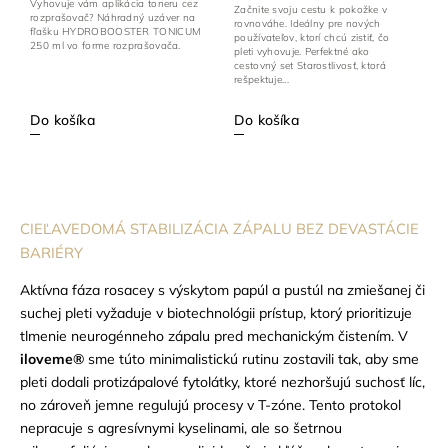
Vyhovuje vám aplikácia toneru cez
Začnite svoju cestu k pokožke v
rozprašovač? Náhradný uzáver na
rovnováhe. Ideálny pre nových
fľašku HYDROBOOSTER TONICUM
používateľov, ktorí chcú zistiť, čo
250 ml vo forme rozprašovača.
pleti vyhovuje. Perfektné ako
cestovný set Starostlivosť, ktorá
rešpektuje...
Do košíka
Do košíka
CIEĽAVEDOMÁ STABILIZÁCIA ZÁPALU BEZ DEVASTÁCIE
BARIÉRY
Aktívna fáza rosacey s výskytom papúl a pustúl na zmiešanej či
suchej pleti vyžaduje v biotechnológii prístup, ktorý prioritizuje
tlmenie neurogénneho zápalu pred mechanickým čistením. V
iloveme®
sme túto minimalistickú rutinu zostavili tak, aby sme
pleti dodali protizápalové fytolátky, ktoré nezhoršujú suchosť líc,
no zároveň jemne regulujú procesy v T-zóne. Tento protokol
nepracuje s agresívnymi kyselinami, ale so šetrnou