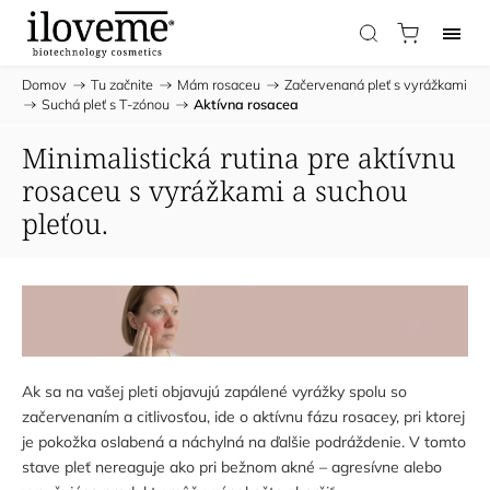
Domov
/
Tu začnite
/
Mám rosaceu
/
Začervenaná pleť s vyrážkami
/
Suchá pleť s T-zónou
/
Aktívna rosacea
Minimalistická rutina pre aktívnu
rosaceu s vyrážkami a suchou
pleťou.
Ak sa na vašej pleti objavujú zapálené vyrážky spolu so
začervenaním a citlivosťou, ide o aktívnu fázu rosacey, pri ktorej
je pokožka oslabená a náchylná na ďalšie podráždenie. V tomto
stave pleť nereaguje ako pri bežnom akné – agresívne alebo