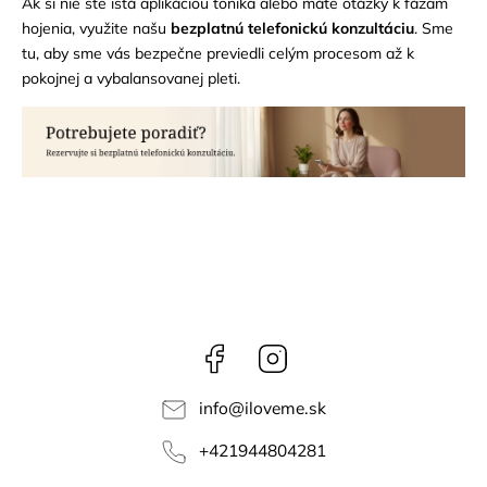
Ak si nie ste istá aplikáciou tonika alebo máte otázky k fázam
hojenia, využite našu
bezplatnú telefonickú konzultáciu
. Sme
tu, aby sme vás bezpečne previedli celým procesom až k
pokojnej a vybalansovanej pleti.
Facebook
Instagram
info
@
iloveme.sk
+421944804281