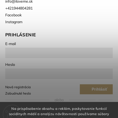
info
@
iloveme.sk
+421944804281
Facebook
Instagram
PRIHLÁSENIE
E-mail
Heslo
Nová registrácia
Prihlásiť
Zabudnuté heslo
sa
alebo
Na prispôsobenie obsahu a reklám, poskytovanie funkcií
Prihlásiť sa cez Google
sociálnych médií a analýzu návštevnosti používame súbory