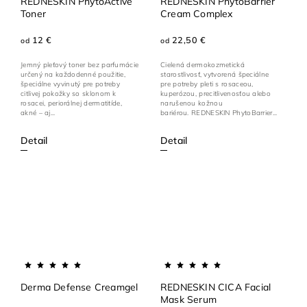
REDNESKIN PhytoActive
REDNESKIN PhytoBarrier
Toner
Cream Complex
12 €
22,50 €
od
od
Jemný pleťový toner bez parfumácie
Cielená dermokozmetická
určený na každodenné použitie,
starostlivosť, vytvorená špeciálne
špeciálne vyvinutý pre potreby
pre potreby pleti s rosaceou,
citlivej pokožky so sklonom k
kuperózou, precitlivenosťou alebo
rosacei, periorálnej dermatitíde,
narušenou kožnou
akné – aj...
bariérou. REDNESKIN PhytoBarrier...
Detail
Detail
Derma Defense Creamgel
REDNESKIN CICA Facial
Mask Serum