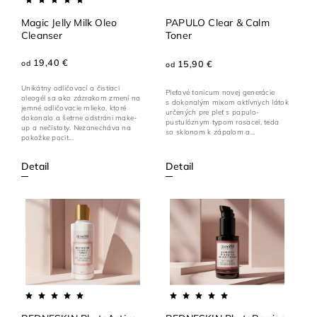
Magic Jelly Milk Oleo
PAPULO Clear & Calm
Cleanser
Toner
19,40 €
od
15,90 €
od
Unikátny odličovací a čistiaci
Pleťové tonicum novej generácie
oleogél sa ako zázrakom zmení na
s dokonalým mixom aktívnych látok
jemné odličovacie mlieko, ktoré
určených pre pleť s papulo-
dokonalo a šetrne odstráni make-
pustulóznym typom rosacei, teda
up a nečistoty. Nezanecháva na
so sklonom k zápalom a...
pokožke pocit...
Detail
Detail