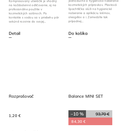
Jednoduché a hygienické naberanie
Kompresovaný utieráčik je vhodný
kozmetických prípravkov. Plastová
na každodenné odličovanie, aj na
špachtlička slúži na hygienické
profesionálne použitie v
naberanie a aplikáciu krémov,
kozmetických salónoch. Po
oleogélov a i. Zamedzíte tak
kontakte s vodou sa v priebehu pár
prípadnej...
sekúnd rozvinie do svojej...
Detail
Do košíka
Rozprašovač
Balance MINI SET
–10 %
93,70 €
1,20 €
84,30 €