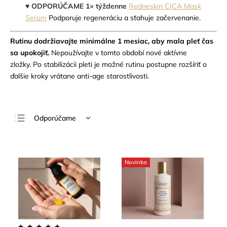
♥
ODPORÚČAME 1× týždenne
Redneskin CICA Mask
Serum
Podporuje regeneráciu a sťahuje začervenanie.
Rutinu dodržiavajte minimálne 1 mesiac, aby mala pleť čas
sa upokojiť.
Nepoužívajte v tomto období nové aktívne
zložky. Po stabilizácii pleti je možné rutinu postupne rozšíriť o
ďalšie kroky vrátane anti-age starostlivosti.
Odporúčame
Najlacnejšie
Najdrahšie
Novinka
Najpredávanejšie
Abecedne