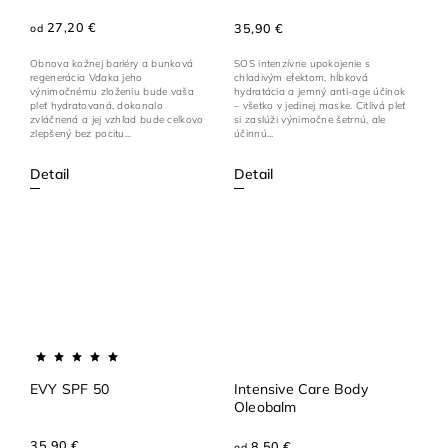
27,20 €
35,90 €
od
Obnova kožnej bariéry a bunková
SOS intenzívne upokojenie s
regenerácia Vďaka jeho
chladivým efektom, hĺbková
výnimočnému zloženiu bude vaša
hydratácia a jemný anti-age účinok
pleť hydratovaná, dokonalo
– všetko v jedinej maske. Citlivá pleť
zvláčnená a jej vzhľad bude celkovo
si zaslúži výnimočne šetrnú, ale
zlepšený bez pocitu...
účinnú...
Detail
Detail
EVY SPF 50
Intensive Care Body
Oleobalm
35,90 €
8,50 €
od