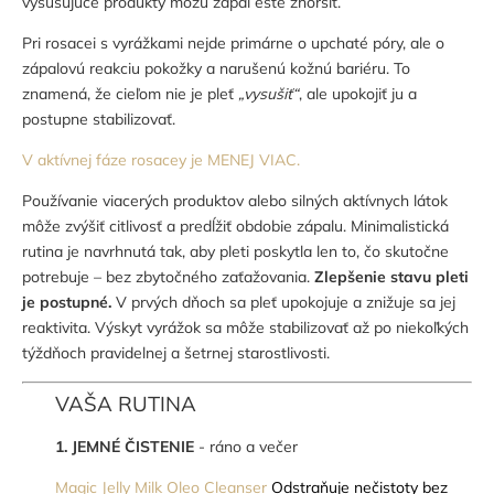
vysušujúce produkty môžu zápal ešte zhoršiť.
Pri rosacei s vyrážkami nejde primárne o upchaté póry, ale o
zápalovú reakciu pokožky a narušenú kožnú bariéru. To
znamená, že cieľom nie je pleť
„vysušiť“
, ale upokojiť ju a
postupne stabilizovať.
V aktívnej fáze rosacey je MENEJ VIAC.
Používanie viacerých produktov alebo silných aktívnych látok
môže zvýšiť citlivosť a predĺžiť obdobie zápalu. Minimalistická
rutina je navrhnutá tak, aby pleti poskytla len to, čo skutočne
potrebuje – bez zbytočného zaťažovania.
Zlepšenie stavu pleti
je postupné.
V prvých dňoch sa pleť upokojuje a znižuje sa jej
reaktivita. Výskyt vyrážok sa môže stabilizovať až po niekoľkých
týždňoch pravidelnej a šetrnej starostlivosti.
VAŠA RUTINA
1. JEMNÉ
ČISTENIE
- ráno a večer
Magic Jelly Milk Oleo Cleanser
Odstraňuje nečistoty bez