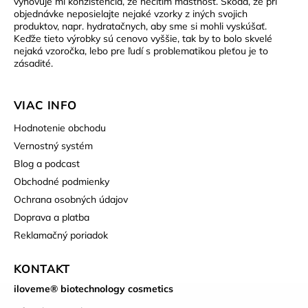
vyhovuje mi konzistencia, že necítim mastnosť. Škoda, že pri
objednávke neposielajte nejaké vzorky z iných svojich
produktov, napr. hydratačnych, aby sme si mohli vyskúšať.
Keďže tieto výrobky sú cenovo vyššie, tak by to bolo skvelé
nejaká vzoročka, lebo pre ľudí s problematikou pleťou je to
zásadité.
VIAC INFO
Hodnotenie obchodu
Vernostný systém
Blog a podcast
Obchodné podmienky
Ochrana osobných údajov
Doprava a platba
Reklamačný poriadok
KONTAKT
iloveme® biotechnology cosmetics