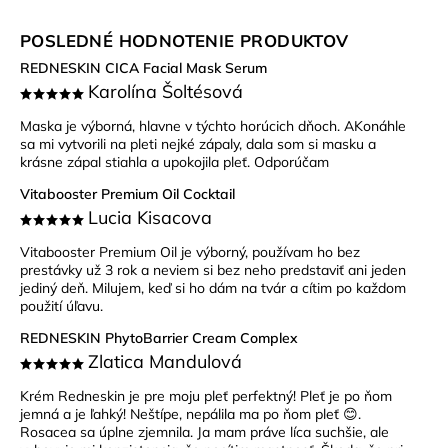
POSLEDNÉ HODNOTENIE PRODUKTOV
REDNESKIN CICA Facial Mask Serum
Karolína Šoltésová
Maska je výborná, hlavne v týchto horúcich dňoch. AKonáhle
sa mi vytvorili na pleti nejké zápaly, dala som si masku a
krásne zápal stiahla a upokojila pleť. Odporúčam
Vitabooster Premium Oil Cocktail
Lucia Kisacova
Vitabooster Premium Oil je výborný, používam ho bez
prestávky už 3 rok a neviem si bez neho predstaviť ani jeden
jediný deň. Milujem, keď si ho dám na tvár a cítim po každom
použití úľavu.
REDNESKIN PhytoBarrier Cream Complex
Zlatica Mandulová
Krém Redneskin je pre moju pleť perfektný! Pleť je po ňom
jemná a je ľahký! Neštípe, nepálila ma po ňom pleť 😊.
Rosacea sa úplne zjemnila. Ja mam práve líca suchšie, ale