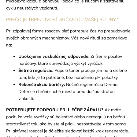
mikroexfoliáciou a obnovou lipidov, čo je kľúčom k zastaveniu
cyklu neustálych vzplanutí.
PREČO JE TRPEZLIVOSŤ SÚČASŤOU VAŠEJ RUTINY?
Pri zápalovej forme rosacey pleť potrebuje čas na prebudovanie
svojich obranných mechanizmov. Váš nový rituál sa zameriava
na:
Upokojenie vaskulárnej odpovede:
Zníženie pocitov
horúčavy, ktoré sprevádzajú výskyt vyrážok.
Šetrnú reguláciu:
Papulo toner pracuje jemne a cielene
tam, kde je to potrebné, bez narušenia pH pokožky.
Rekonštrukciu bariéry:
Nočná regenerácia Derma
Defence chráni suché miesta pred ďalšou stratou
vlhkosti.
POTREBUJETE PODPORU PRI LIEČBE ZÁPALU?
Ak máte
pocit, že vaše vyrážky sú bolestivé alebo nereagujú na bežnú
starostlivosť tak, ako by ste si priali, nezostávajte v tom sama.
Pri aktívnej rosacei je dôležité sledovať každý krok regenerácie.