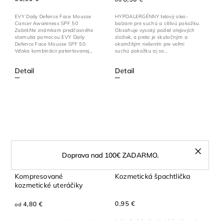
EVY Daily Defence Face Mousse
HYPOALERGÉNNY telový oleo-
Cancer Awareness SPF 50
balzam pre suchú a citlivú pokožku.
Zabráňte známkam predčasného
Obsahuje vysoký podiel olejových
starnutia pomocou EVY Daily
zložiek, a preto je skutočným a
Defence Face Mousse SPF 50.
okamžitým riešením pre veľmi
Vďaka kombinácii patentovanej...
suchú pokožku aj so...
Detail
Detail
Doprava nad 100€ ZADARMO.
Kompresované
Kozmetická špachtlička
kozmetické uteráčiky
0,95 €
4,80 €
od