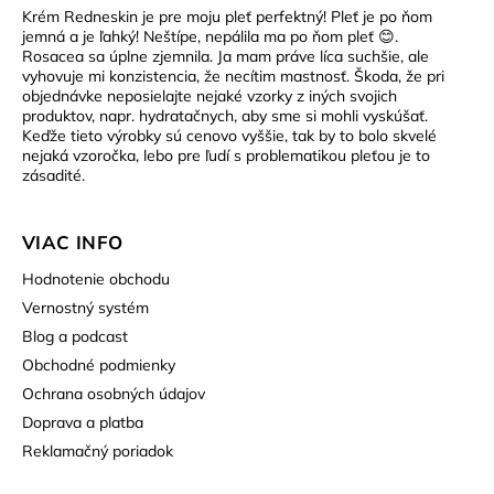
Krém Redneskin je pre moju pleť perfektný! Pleť je po ňom
jemná a je ľahký! Neštípe, nepálila ma po ňom pleť 😊.
Rosacea sa úplne zjemnila. Ja mam práve líca suchšie, ale
vyhovuje mi konzistencia, že necítim mastnosť. Škoda, že pri
objednávke neposielajte nejaké vzorky z iných svojich
produktov, napr. hydratačnych, aby sme si mohli vyskúšať.
Keďže tieto výrobky sú cenovo vyššie, tak by to bolo skvelé
nejaká vzoročka, lebo pre ľudí s problematikou pleťou je to
zásadité.
VIAC INFO
Hodnotenie obchodu
Vernostný systém
Blog a podcast
Obchodné podmienky
Ochrana osobných údajov
Doprava a platba
Reklamačný poriadok