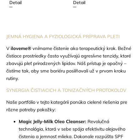
Detail
Detail
JEMNÁ HYGIENA A FYZIOLOGICKÁ PRÍPRAVA PLETI
V
iloveme®
vnímame čistenie ako terapeutický krok. Bežné
čistiace prostriedky často využívajú agresívne tenzidy, ktoré
zbavujú pleť prirodzených lipidov. Náš prístup je opačný –
čistíme tak, aby sme bariéru posilňovali už v prvom kroku
rutiny.
SYNERGIA ČISTIACICH A TONIZAČNÝCH PROTOKOLOV
Naše portfólio v tejto kategórii ponúka cielené riešenia pre
rôzne potreby pokožky:
Magic Jelly-Milk Oleo Cleanser:
Revolučná
technológia, ktorá v sebe spája efektivitu olejového
čistenia a jemnosť mlieka. Dokonale rozpúšťa SPF