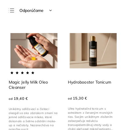
Odporúčame
Najlacnejšie
Najdrahšie
Najpredávanejšie
Abecedne
Magic Jelly Milk Oleo
Hydrobooster Tonicum
Cleanser
15,30 €
19,40 €
od
od
Ultra hydratačné tonicum s
Unikátny odličovací a čistiaci
extraktom z červeným morských
oleogél sa ako zázrakom zmení na
rias. Svojim unikátnym zložením
jemné odličovacie mlieko, ktoré
zabezpečuje redukciu
dokonalo a šetrne odstráni make-
transepidermálnej straty vody a
up a nečistoty. Nezanecháva na
cháni pleť pred mikročasticami...
pokožke pocit...