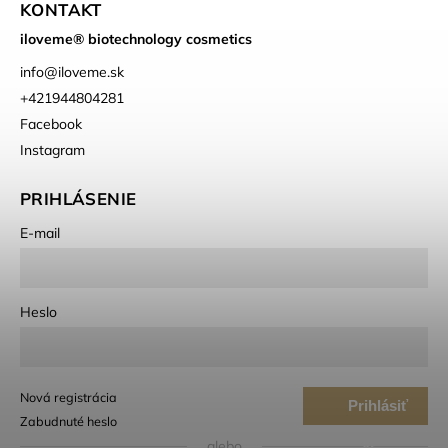
KONTAKT
iloveme® biotechnology cosmetics
info
@
iloveme.sk
+421944804281
Facebook
Instagram
PRIHLÁSENIE
E-mail
Heslo
Nová registrácia
Prihlásiť
Zabudnuté heslo
sa
alebo