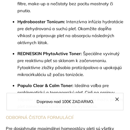
filtre, make-up a nečistoty bez pocitu mastnoty či
pnutia.
Hydrobooster Tonicum:
Intenzívna infúzia hydratácie
pre dehydrovanú a suchú pleť. Okamžite dopĺňa
vlhkosť a pripravuje pleť na absorpciu následných
aktívnych látok.
REDNESKIN PhytoActive Toner:
Špeciálne vyvinutý
pre reaktívnu pleť so sklonom k začervenaniu.
Fytoaktívne zložky pôsobia protizápalovo a upokojujú
mikrocirkuláciu už počas tonizácie.
Papulo Clear & Calm Toner:
Ideálna voľba pre
problematickú a teenagerskú pleť. Cieli na prejavy
zápalov (papuly) a nadmernú produkciu mazu, pričom
Doprava nad 100€ ZADARMO.
pleť zanecháva upokojenú, nie vysušenú.
ODBORNÁ ČISTOTA FORMULÁCIÍ
Pre dosiahnutie maximálnej homeostázy pleti sú všetky