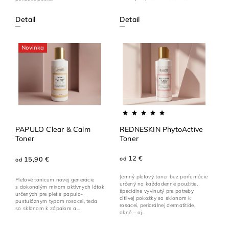
Detail
Detail
Novinka
PAPULO Clear & Calm
REDNESKIN PhytoActive
Toner
Toner
12 €
15,90 €
od
od
Jemný pleťový toner bez parfumácie
Pleťové tonicum novej generácie
určený na každodenné použitie,
s dokonalým mixom aktívnych látok
špeciálne vyvinutý pre potreby
určených pre pleť s papulo-
citlivej pokožky so sklonom k
pustulóznym typom rosacei, teda
rosacei, periorálnej dermatitíde,
so sklonom k zápalom a...
akné – aj...