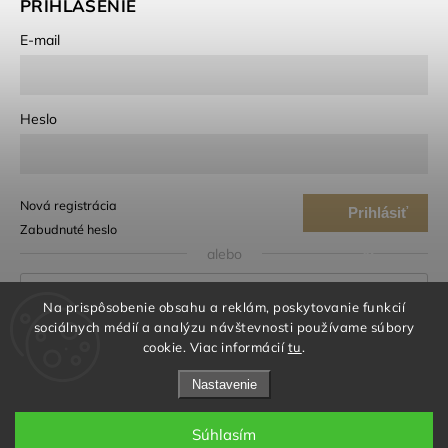
PRIHLÁSENIE
E-mail
Heslo
Nová registrácia
Prihlásiť
Zabudnuté heslo
sa
alebo
Prihlásiť sa cez Google
Na prispôsobenie obsahu a reklám, poskytovanie funkcií
sociálnych médií a analýzu návštevnosti používame súbory
cookie. Viac informácií
tu
.
Prihlásiť sa cez Seznam
Nastavenie
Súhlasím