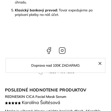
úhradu.
Klasický bankový prevod:
Tovar expedujeme po
pripísaní platby na náš účet.
Facebook
Instagram
info
@
iloveme.sk
Doprava nad 100€ ZADARMO.
+421944804281
POSLEDNÉ HODNOTENIE PRODUKTOV
REDNESKIN CICA Facial Mask Serum
Karolína Šoltésová