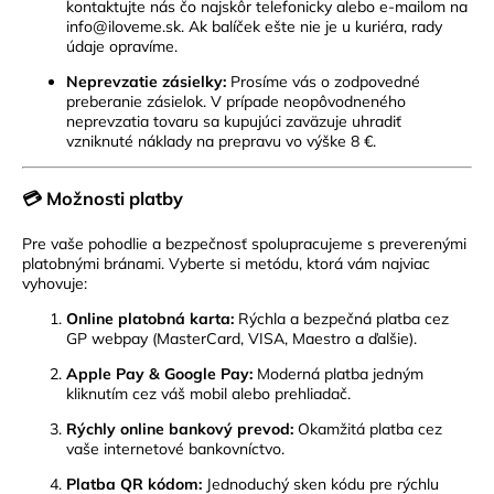
kontaktujte nás čo najskôr telefonicky alebo e-mailom na
info@iloveme.sk
. Ak balíček ešte nie je u kuriéra, rady
údaje opravíme.
Neprevzatie zásielky:
Prosíme vás o zodpovedné
preberanie zásielok. V prípade neopôvodneného
neprevzatia tovaru sa kupujúci zaväzuje uhradiť
vzniknuté náklady na prepravu vo výške 8 €.
💳 Možnosti platby
Pre vaše pohodlie a bezpečnosť spolupracujeme s preverenými
platobnými bránami. Vyberte si metódu, ktorá vám najviac
vyhovuje:
Online platobná karta:
Rýchla a bezpečná platba cez
GP webpay (MasterCard, VISA, Maestro a ďalšie).
Apple Pay & Google Pay:
Moderná platba jedným
kliknutím cez váš mobil alebo prehliadač.
Rýchly online bankový prevod:
Okamžitá platba cez
vaše internetové bankovníctvo.
Platba QR kódom:
Jednoduchý sken kódu pre rýchlu