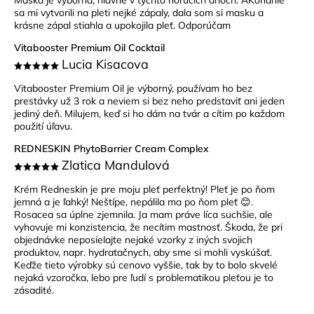
Maska je výborná, hlavne v týchto horúcich dňoch. AKonáhle
sa mi vytvorili na pleti nejké zápaly, dala som si masku a
krásne zápal stiahla a upokojila pleť. Odporúčam
Vitabooster Premium Oil Cocktail
Lucia Kisacova
Vitabooster Premium Oil je výborný, používam ho bez
prestávky už 3 rok a neviem si bez neho predstaviť ani jeden
jediný deň. Milujem, keď si ho dám na tvár a cítim po každom
použití úľavu.
REDNESKIN PhytoBarrier Cream Complex
Zlatica Mandulová
Krém Redneskin je pre moju pleť perfektný! Pleť je po ňom
jemná a je ľahký! Neštípe, nepálila ma po ňom pleť 😊.
Rosacea sa úplne zjemnila. Ja mam práve líca suchšie, ale
vyhovuje mi konzistencia, že necítim mastnosť. Škoda, že pri
objednávke neposielajte nejaké vzorky z iných svojich
produktov, napr. hydratačnych, aby sme si mohli vyskúšať.
Keďže tieto výrobky sú cenovo vyššie, tak by to bolo skvelé
nejaká vzoročka, lebo pre ľudí s problematikou pleťou je to
zásadité.