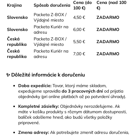
Cena (do
Cena (nad 100
Krajina
Spôsob doručenia
100 €)
€)
Packeta Z-BOX /
Slovensko
4,50 €
ZADARMO
Výdajné miesto
Packeta Kuriér na
Slovensko
6,00 €
ZADARMO
adresu
Česká
Packeta Z-BOX /
5,50 €
ZADARMO
republika
Výdajné miesto
Česká
Packeta Kuriér na
7,00 €
ZADARMO
republika
adresu
✨ Dôležité informácie k doručeniu
Doba expedície:
Tovar, ktorý máme skladom,
expedujeme spravidla
do 3 pracovných dní
od prijatia
objednávky (pri online platbách až po potvrdení úhrady).
Kompletné zásielky:
Objednávky nerozdeľujeme. Ak
máte v košíku produkty s rôznym dátumom dostupnosti,
balíček odošleme hneď, ako budú všetky položky
pripravené.
Zmena adresy:
Ak potrebujete zmeniť adresu doručenia,