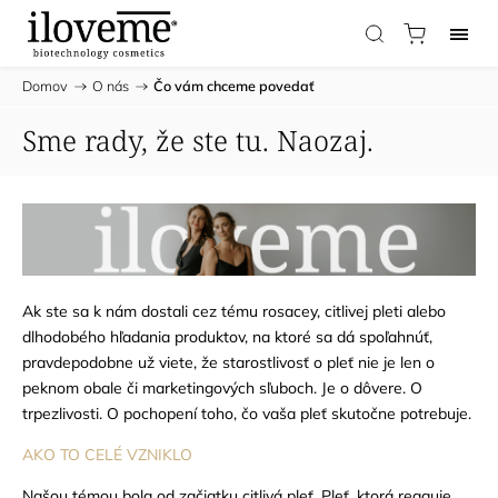
Domov
/
O nás
/
Čo vám chceme povedať
Sme rady, že ste tu. Naozaj.
Ak ste sa k nám dostali cez tému rosacey, citlivej pleti alebo
dlhodobého hľadania produktov, na ktoré sa dá spoľahnúť,
pravdepodobne už viete, že starostlivosť o pleť nie je len o
peknom obale či marketingových sľuboch. Je o dôvere. O
trpezlivosti. O pochopení toho, čo vaša pleť skutočne potrebuje.
AKO TO CELÉ VZNIKLO
Našou témou bola od začiatku citlivá pleť. Pleť, ktorá reaguje,