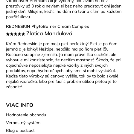
Vitabooster Premium Oil je výborný, používam ho bez
prestávky už 3 rok a neviem si bez neho predstaviť ani jeden
jediný deň. Milujem, keď si ho dám na tvár a cítim po každom
použití úľavu.
REDNESKIN PhytoBarrier Cream Complex
Zlatica Mandulová
Krém Redneskin je pre moju pleť perfektný! Pleť je po ňom
jemná a je ľahký! Neštípe, nepálila ma po ňom pleť 😊.
Rosacea sa úplne zjemnila. Ja mam práve líca suchšie, ale
vyhovuje mi konzistencia, že necítim mastnosť. Škoda, že pri
objednávke neposielajte nejaké vzorky z iných svojich
produktov, napr. hydratačnych, aby sme si mohli vyskúšať.
Keďže tieto výrobky sú cenovo vyššie, tak by to bolo skvelé
nejaká vzoročka, lebo pre ľudí s problematikou pleťou je to
zásadité.
VIAC INFO
Hodnotenie obchodu
Vernostný systém
Blog a podcast