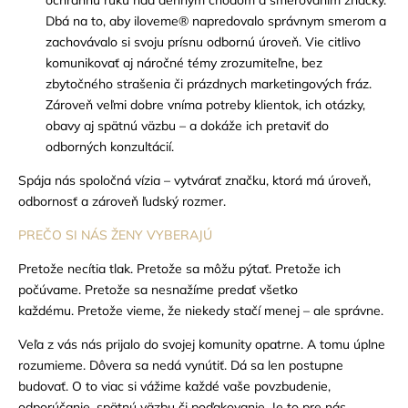
ochrannú ruku nad denným chodom a smerovaním značky.
Dbá na to, aby iloveme® napredovalo správnym smerom a
zachovávalo si svoju prísnu odbornú úroveň.
Vie citlivo
komunikovať aj náročné témy zrozumiteľne, bez
zbytočného strašenia či prázdnych marketingových fráz.
Zároveň veľmi dobre vníma potreby klientok, ich otázky,
obavy aj spätnú väzbu – a dokáže ich pretaviť do
odborných konzultácií.
Spája nás spoločná vízia – vytvárať značku, ktorá má úroveň,
odbornosť a zároveň ľudský rozmer.
PREČO SI NÁS ŽENY VYBERAJÚ
Pretože necítia tlak.
Pretože sa môžu pýtať.
Pretože ich
počúvame.
Pretože sa nesnažíme predať všetko
každému.
Pretože vieme, že niekedy stačí menej – ale správne.
Veľa z vás nás prijalo do svojej komunity opatrne. A tomu úplne
rozumieme. Dôvera sa nedá vynútiť. Dá sa len postupne
budovať.
O to viac si vážime každé vaše povzbudenie,
odporúčanie, spätnú väzbu či poďakovanie. Je to pre nás