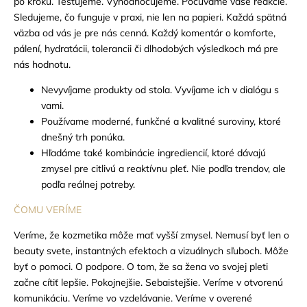
po kroku. Testujeme. Vyhodnocujeme. Počúvame vaše reakcie.
Sledujeme, čo funguje v praxi, nie len na papieri.
Každá spätná
väzba od vás je pre nás cenná. Každý komentár o komforte,
pálení, hydratácii, tolerancii či dlhodobých výsledkoch má pre
nás hodnotu.
Nevyvíjame produkty od stola. Vyvíjame ich v dialógu s
vami.
Používame moderné, funkčné a kvalitné suroviny, ktoré
dnešný trh ponúka.
Hľadáme také kombinácie ingrediencií, ktoré dávajú
zmysel pre citlivú a reaktívnu pleť. Nie podľa trendov, ale
podľa reálnej potreby.
ČOMU VERÍME
Veríme, že kozmetika môže mať vyšší zmysel.
Nemusí byť len o
beauty svete, instantných efektoch a vizuálnych sľuboch. Môže
byť o pomoci. O podpore. O tom, že sa žena vo svojej pleti
začne cítiť lepšie. Pokojnejšie. Sebaistejšie.
Veríme v otvorenú
komunikáciu.
Veríme vo vzdelávanie.
Veríme v overené