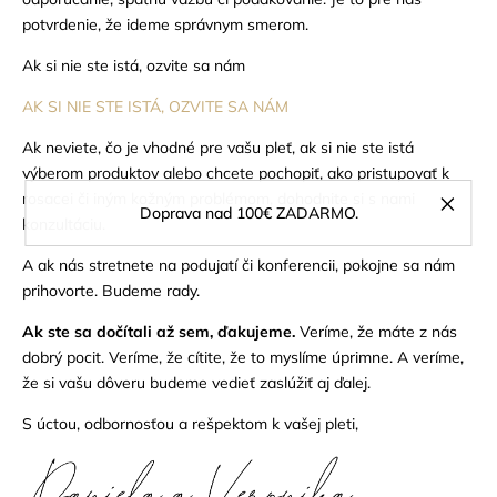
potvrdenie, že ideme správnym smerom.
Ak si nie ste istá, ozvite sa nám
AK SI NIE STE ISTÁ, OZVITE SA NÁM
Ak neviete, čo je vhodné pre vašu pleť, ak si nie ste istá
výberom produktov alebo chcete pochopiť, ako pristupovať k
rosacei či iným kožným problémom, dohodnite si s nami
Doprava nad 100€ ZADARMO.
konzultáciu.
A ak nás stretnete na podujatí či konferencii, pokojne sa nám
prihovorte. Budeme rady.
Ak ste sa dočítali až sem, ďakujeme.
Veríme, že máte z nás
dobrý pocit.
Veríme, že cítite, že to myslíme úprimne.
A veríme,
že si vašu dôveru budeme vedieť zaslúžiť aj ďalej.
S úctou, odbornosťou a rešpektom k vašej pleti,