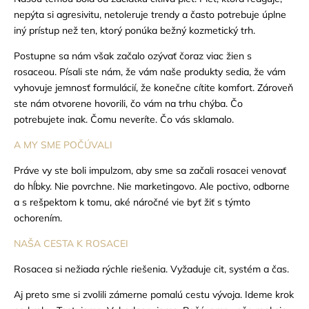
nepýta si agresivitu, netoleruje trendy a často potrebuje úplne
iný prístup než ten, ktorý ponúka bežný kozmetický trh.
Postupne sa nám však začalo ozývať čoraz viac žien s
rosaceou. Písali ste nám, že vám naše produkty sedia, že vám
vyhovuje jemnosť formulácií, že konečne cítite komfort. Zároveň
ste nám otvorene hovorili, čo vám na trhu chýba. Čo
potrebujete inak. Čomu neveríte. Čo vás sklamalo.
A MY SME POČÚVALI
Práve vy ste boli impulzom, aby sme sa začali rosacei venovať
do hĺbky. Nie povrchne. Nie marketingovo. Ale poctivo, odborne
a s rešpektom k tomu, aké náročné vie byť žiť s týmto
ochorením.
NAŠA CESTA K ROSACEI
Rosacea si nežiada rýchle riešenia.
Vyžaduje cit, systém a čas.
Aj preto sme si zvolili zámerne pomalú cestu vývoja. Ideme krok