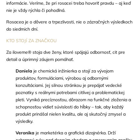
informácie.
Veríme, že pri rosacei treba hovoriť pravdu – aj keď
nie je vždy rýchla či pohodlná.
Rosacea je o dôvere a trpezlivosti, nie o zázračných výsledkoch
do siedmich dní.
KTO STOJÍ ZA ZNAČKOU
Za iloveme
®
stoja dve ženy, ktoré spájajú odbornosť, cit pre
detail a úprimný záujem pomáhať.
Daniela
je chemická inžinierka a stojí za vývojom
produktov, formuláciami, výrobou aj odbornými
konzultáciami. Jej silnou stránkou je prepájať vedecké
poznatky s reálnymi potrebami citlivej a problematickej
pleti. Vyniká precíznosťou, dôrazom na funkčné zloženia a
schopnosťou vidieť súvislosti do hĺbky – tak, aby každý
produkt prinášal nielen kvalitu, ale aj skutočný zmysel a
výsledky.
Veronika
je marketérka a grafická dizajnérka.
Drží