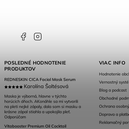
Facebook
Instagram
POSLEDNÉ HODNOTENIE
VIAC INFO
PRODUKTOV
Hodnotenie obc
REDNESKIN CICA Facial Mask Serum
Vernostný syst
Karolína Šoltésová
Blog a podcast
Maska je výborná, hlavne v týchto
Obchodné podm
horúcich dňoch. AKonáhle sa mi vytvorili
Ochrana osobný
na pleti nejké zápaly, dala som si masku a
krásne zápal stiahla a upokojila pleť.
Doprava a platb
Odporúčam
Reklamačný por
Vitabooster Premium Oil Cocktail