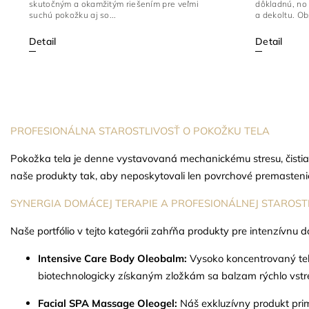
skutočným a okamžitým riešením pre veľmi
dôkladnú, no
suchú pokožku aj so...
a dekoltu. Ob
Detail
Detail
PROFESIONÁLNA STAROSTLIVOSŤ O POKOŽKU TELA
Pokožka tela je denne vystavovaná mechanickému stresu, čistiaci
naše produkty tak, aby neposkytovali len povrchové premasteni
SYNERGIA DOMÁCEJ TERAPIE A PROFESIONÁLNEJ STAROST
Naše portfólio v tejto kategórii zahŕňa produkty pre intenzívnu
Intensive Care Body Oleobalm:
Vysoko koncentrovaný telo
biotechnologicky získaným zložkám sa balzam rýchlo vstreb
Facial SPA Massage Oleogel:
Náš exkluzívny produkt prim