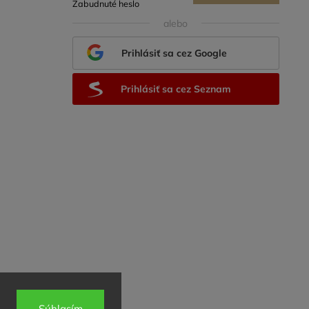
Zabudnuté heslo
sa
alebo
Prihlásiť sa cez Google
Prihlásiť sa cez Seznam
Súhlasím