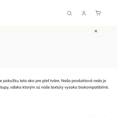
Vernostný systém
Blog a podcast
Kontakt
H
e pokožku tela ako pre pleť tváre. Naša produktová rada je
tupy, vďaka ktorým sú naše textúry vysoko biokompatibilné,