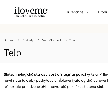
Tu začnite
Produ
Domov
/
Produkty
/
Normálna pleť
/
Telo
Telo
Biotechnologická starostlivosť o integritu pokožky tela.
V
il
navrhnutá tak, aby poskytovala hĺbkovú fyziologickú obnovu h
rešpektujú prirodzené pH a navracajú pokožke stratenú stabil