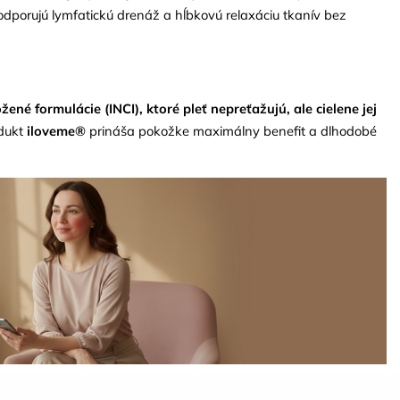
odporujú lymfatickú drenáž a hĺbkovú relaxáciu tkanív bez
né formulácie (INCI), ktoré pleť nepreťažujú, ale cielene jej
odukt
iloveme®
prináša pokožke maximálny benefit a dlhodobé