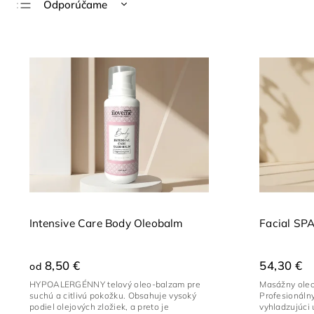
Odporúčame
Najlacnejšie
Najdrahšie
Najpredávanejšie
Abecedne
Intensive Care Body Oleobalm
Facial SP
8,50 €
54,30 €
od
HYPOALERGÉNNY telový oleo-balzam pre
Masážny oleog
suchú a citlivú pokožku. Obsahuje vysoký
Profesionáln
podiel olejových zložiek, a preto je
vyhladzujúci 