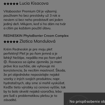
Lucia Kisacova
Vitabooster Premium Oil je výborný,
používam ho bez prestávky už 3 rok a
neviem si bez neho predstaviť ani jeden
jediný deň. Milujem, keď si ho dám na tvár
a cítim po každom použití úľavu.
REDNESKIN PhytoBarrier Cream Complex
Zlatica Mandulová
Krém Redneskin je pre moju pleť
perfektný! Pleť je po ňom jemná a je
ľahký! Neštípe, nepálila ma po ňom pleť
😊. Rosacea sa úplne zjemnila. Ja mam
práve líca suchšie, ale vyhovuje mi
konzistencia, že necítim mastnosť. Škoda,
že pri objednávke neposielajte nejaké
vzorky z iných svojich produktov, napr.
hydratačnych, aby sme si mohli vyskúšať.
Keďže tieto výrobky sú cenovo vyššie, tak
by to bolo skvelé nejaká vzoročka, lebo
pre ľudí s problematikou pleťou je to
zásadité.
Na prispôsobenie ob