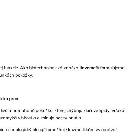
nej funkcie. Ako biotechnologická značka
iloveme®
formulujeme
bunkách pokožky.
ickú prax:
livú a namáhanú pokožku, ktorej chýbajú kľúčové lipidy. Vďaka
zamyká vlhkosť a eliminuje pocity pnutia.
y biotechnologický oleogél umožňuje kozmetičkám vykonávať