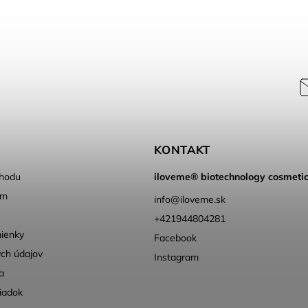
KONTAKT
hodu
iloveme® biotechnology cosmeti
ém
info
@
iloveme.sk
+421944804281
ienky
Facebook
ch údajov
Instagram
a
iadok