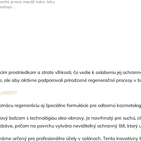
 veľmi jemnú masáž tváre, krku
sahuje...
m prostriedkom a strate vlhkosti, čo vedie k oslabeniu jej ochran
e, ale aby aktívne podporovali prirodzené regeneračné procesy v 
LIVOSTI
 domácu regeneráciu aj špeciálne formulácie pre odbornú kozmetolog
vý balzam s technológiou oleo-obnovy. Je navrhnutý pre suchú, cit
áva, pričom na povrchu vytvára neviditeľný ochranný štít, ktorý u
árne určený pre profesionálne účely v salónoch. Tento inovatívn