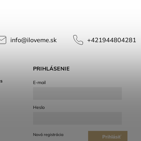
info
@
iloveme.sk
+421944804281
PRIHLÁSENIE
cs
E-mail
Heslo
Nová registrácia
Prihlásiť