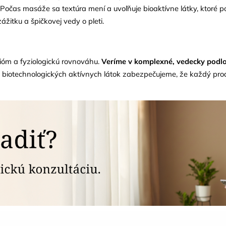
Počas masáže sa textúra mení a uvoľňuje bioaktívne látky, ktoré p
žitku a špičkovej vedy o pleti.
ióm a fyziologickú rovnováhu.
Veríme v komplexné, vedecky podlože
h biotechnologických aktívnych látok zabezpečujeme, že každý pr