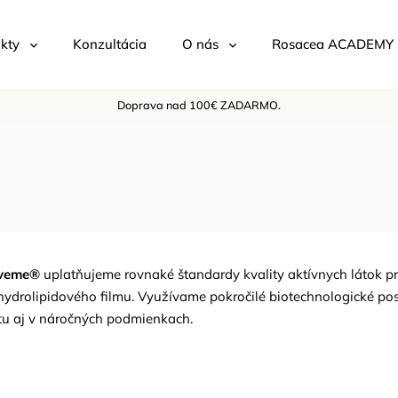
kty
Konzultácia
O nás
Rosacea ACADEMY
Doprava nad 100€ ZADARMO.
oveme®
uplatňujeme rovnaké štandardy kvality aktívnych látok pr
ydrolipidového filmu. Využívame pokročilé biotechnologické pos
itu aj v náročných podmienkach.