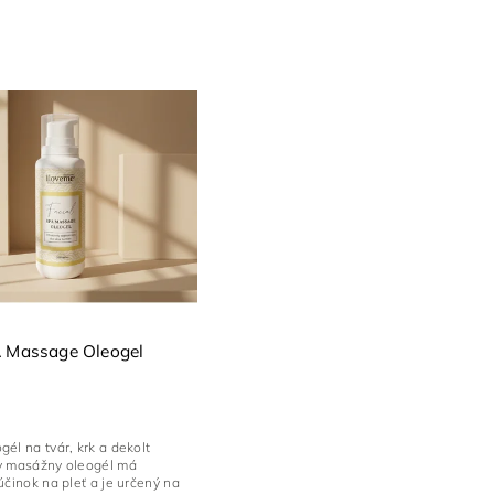
A Massage Oleogel
él na tvár, krk a dekolt
y masážny oleogél má
účinok na pleť a je určený na