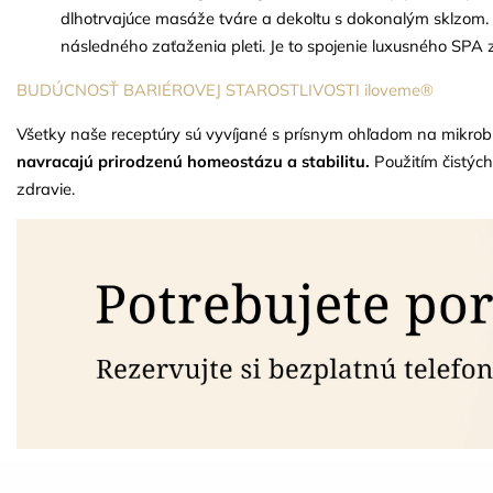
dlhotrvajúce masáže tváre a dekoltu s dokonalým sklzom. 
následného zaťaženia pleti. Je to spojenie luxusného SPA zá
BUDÚCNOSŤ BARIÉROVEJ STAROSTLIVOSTI iloveme®
Všetky naše receptúry sú vyvíjané s prísnym ohľadom na mikrob
navracajú prirodzenú homeostázu a stabilitu.
Použitím čistýc
zdravie.