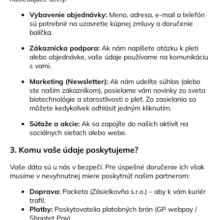
Vybavenie objednávky:
Meno, adresa, e-mail a telefón
sú potrebné na uzavretie kúpnej zmluvy a doručenie
balíčka.
Zákaznícka podpora:
Ak nám napíšete otázku k pleti
alebo objednávke, vaše údaje používame na komunikáciu
s vami.
Marketing (Newsletter):
Ak nám udelíte súhlas (alebo
ste naším zákazníkom), posielame vám novinky zo sveta
biotechnológie a starostlivosti o pleť. Zo zasielania sa
môžete kedykoľvek odhlásiť jedným kliknutím.
Súťaže a akcie:
Ak sa zapojíte do našich aktivít na
sociálnych sieťach alebo webe.
3. Komu vaše údaje poskytujeme?
Vaše dáta sú u nás v bezpečí. Pre úspešné doručenie ich však
musíme v nevyhnutnej miere poskytnúť našim partnerom:
Doprava:
Packeta (Zásielkovňa s.r.o.) – aby k vám kuriér
trafil.
Platby:
Poskytovatelia platobných brán (GP webpay /
Shoptet Pay).