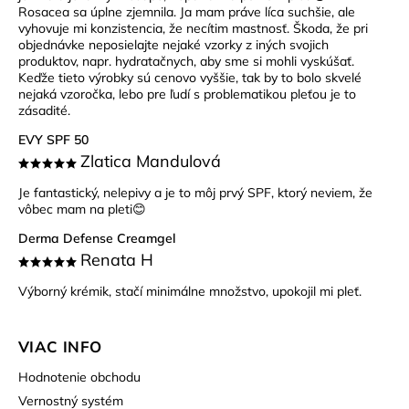
Rosacea sa úplne zjemnila. Ja mam práve líca suchšie, ale
vyhovuje mi konzistencia, že necítim mastnosť. Škoda, že pri
objednávke neposielajte nejaké vzorky z iných svojich
produktov, napr. hydratačnych, aby sme si mohli vyskúšať.
Keďže tieto výrobky sú cenovo vyššie, tak by to bolo skvelé
nejaká vzoročka, lebo pre ľudí s problematikou pleťou je to
zásadité.
EVY SPF 50
Zlatica Mandulová
Je fantastický, nelepivy a je to môj prvý SPF, ktorý neviem, že
vôbec mam na pleti😊
Derma Defense Creamgel
Renata H
Výborný krémik, stačí minimálne množstvo, upokojil mi pleť.
VIAC INFO
Hodnotenie obchodu
Vernostný systém