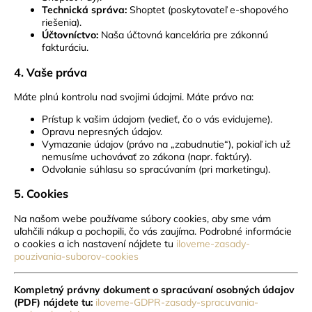
Technická správa:
Shoptet (poskytovateľ e-shopového
riešenia).
Účtovníctvo:
Naša účtovná kancelária pre zákonnú
fakturáciu.
4. Vaše práva
Máte plnú kontrolu nad svojimi údajmi. Máte právo na:
Prístup k vašim údajom (vedieť, čo o vás evidujeme).
Opravu nepresných údajov.
Vymazanie údajov (právo na „zabudnutie“), pokiaľ ich už
nemusíme uchovávať zo zákona (napr. faktúry).
Odvolanie súhlasu so spracúvaním (pri marketingu).
5. Cookies
Na našom webe používame súbory cookies, aby sme vám
uľahčili nákup a pochopili, čo vás zaujíma. Podrobné informácie
o cookies a ich nastavení nájdete tu
iloveme-zasady-
pouzivania-suborov-cookies
Kompletný právny dokument o spracúvaní osobných údajov
(PDF) nájdete tu:
iloveme-GDPR-zasady-spracuvania-