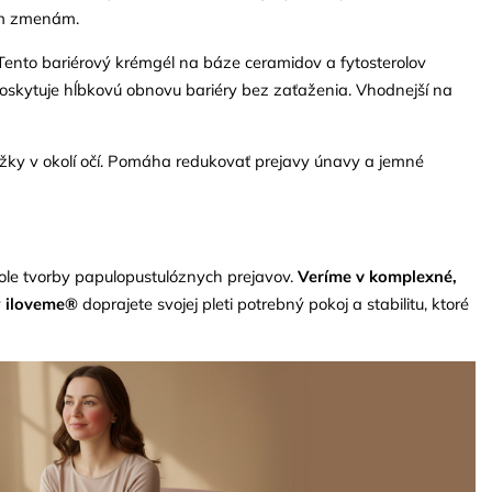
ným zmenám.
 Tento bariérový krémgél na báze ceramidov a fytosterolov
poskytuje hĺbkovú obnovu bariéry bez zaťaženia. Vhodnejší na
okožky v okolí očí. Pomáha redukovať prejavy únavy a jemné
role tvorby papulopustulóznych prejavov.
Veríme v komplexné,
v
iloveme®
doprajete svojej pleti potrebný pokoj a stabilitu, ktoré