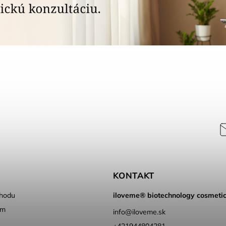
KONTAKT
hodu
iloveme® biotechnology cosmeti
ém
info
@
iloveme.sk