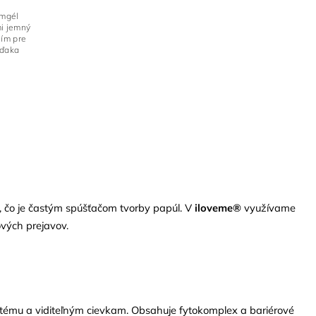
émgél
i jemný
ním pre
Vďaka
e, čo je častým spúšťačom tvorby papúl. V
iloveme®
využívame
ových prejavov.
ytému a viditeľným cievkam. Obsahuje fytokomplex a bariérové