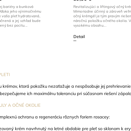
j bariéry a bunková
Revitalizujúci a liftingový očný kr
Vďaka jeho výnimočnému
Mimoriadne účinný a zároveň veľm
e vaša pleť hydratovaná,
očný krémgél je tým pravým rieše
áčnená a jej vzhľad bude
náročnú pokožku očného okolia. 
ený bez pocitu...
vysokému obsahu...
Detail
LETI
ru krémov, ktorá pokožku nezaťažuje a nespôsobuje jej prehrievani
m zabezpečujeme ich maximálnu toleranciu pri súčasnom riešení zápal
ULY A OČNÉ OKOLIE
omplexnú ochranu a regeneráciu rôznych foriem rosacey:
zovaný krém navrhnutý na letné obdobie pre pleť so sklonom k er