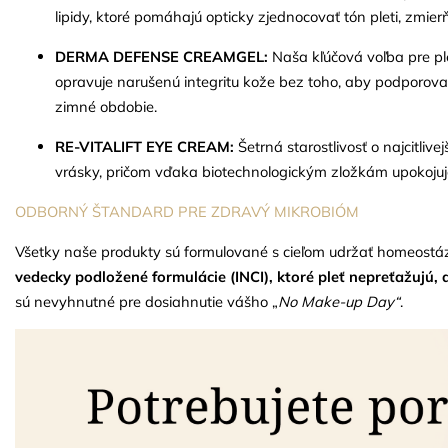
lipidy, ktoré pomáhajú opticky zjednocovať tón pleti, zmi
DERMA DEFENSE CREAMGEL:
Naša kľúčová voľba pre ple
opravuje narušenú integritu kože bez toho, aby podporova
zimné obdobie.
RE-VITALIFT EYE CREAM:
Šetrná starostlivosť o najcitli
vrásky, pričom vďaka biotechnologickým zložkám upokojuje
ODBORNÝ ŠTANDARD PRE ZDRAVÝ MIKROBIÓM
Všetky naše produkty sú formulované s cieľom udržať homeostázu
vedecky podložené formulácie (INCI), ktoré pleť nepreťažujú, a
sú nevyhnutné pre dosiahnutie vášho „
No Make-up Day“
.