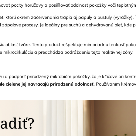
erňovať pocity horúčavy a posilňovať odolnosť pokožky voči teplot
ť, ktorú okrem začervenania trápia aj papuly a pustuly (vyrážky).
l zápalové procesy. Je ideálny pre suchú a dehydrovanú pleť, kde 
vejšiu oblasť tváre. Tento produkt rešpektuje mimoriadnu tenkosť p
 mikrocirkuláciu a predchádza podráždeniu tejto reaktívnej zóny.
 a podporiť prirodzený mikrobióm pokožky, čo je kľúčové pri kont
le cielene jej navracajú prirodzenú odolnosť.
Používaním krémo