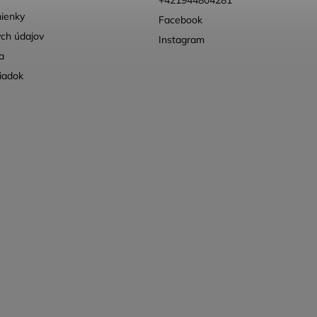
+421944804281
ienky
Facebook
ch údajov
Instagram
a
iadok