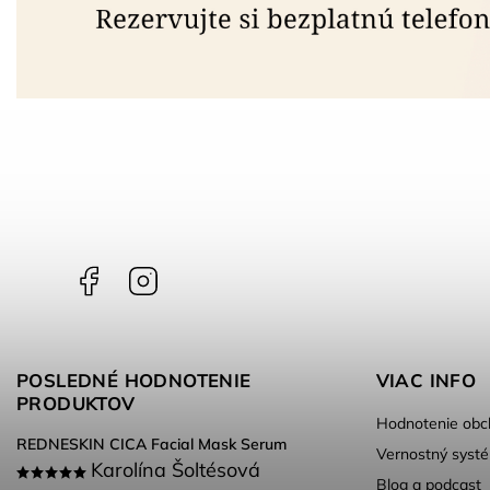
Facebook
Instagram
POSLEDNÉ HODNOTENIE
VIAC INFO
PRODUKTOV
Hodnotenie obc
REDNESKIN CICA Facial Mask Serum
Vernostný syst
Karolína Šoltésová
Blog a podcast