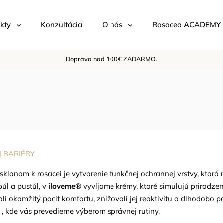
kty
Konzultácia
O nás
Rosacea ACADEMY
Doprava nad 100€ ZADARMO.
J BARIÉRY
sklonom k rosacei je vytvorenie funkčnej ochrannej vrstvy, ktorá re
púl a pustúl, v
iloveme®
vyvíjame krémy, ktoré simulujú prirodze
li okamžitý pocit komfortu, znižovali jej reaktivitu a dlhodobo po
, kde vás prevedieme výberom správnej rutiny.