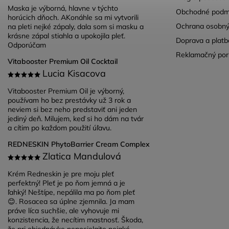
Maska je výborná, hlavne v týchto
Obchodné podm
horúcich dňoch. AKonáhle sa mi vytvorili
Ochrana osobný
na pleti nejké zápaly, dala som si masku a
krásne zápal stiahla a upokojila pleť.
Doprava a platb
Odporúčam
Reklamačný por
Vitabooster Premium Oil Cocktail
Lucia Kisacova
Vitabooster Premium Oil je výborný,
používam ho bez prestávky už 3 rok a
neviem si bez neho predstaviť ani jeden
jediný deň. Milujem, keď si ho dám na tvár
a cítim po každom použití úľavu.
REDNESKIN PhytoBarrier Cream Complex
Zlatica Mandulová
Krém Redneskin je pre moju pleť
perfektný! Pleť je po ňom jemná a je
ľahký! Neštípe, nepálila ma po ňom pleť
😊. Rosacea sa úplne zjemnila. Ja mam
práve líca suchšie, ale vyhovuje mi
konzistencia, že necítim mastnosť. Škoda,