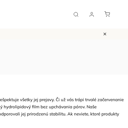
Vernostný systém
Blog a podcast
Kontakt
H
špektuje všetky jej prejavy. Či už vás trápi trvalé začervenanie
ný hydrolipidový film bez upchávania pórov. Naše
dporovali jej prirodzenú stabilitu.
Ak neviete, ktoré produkty