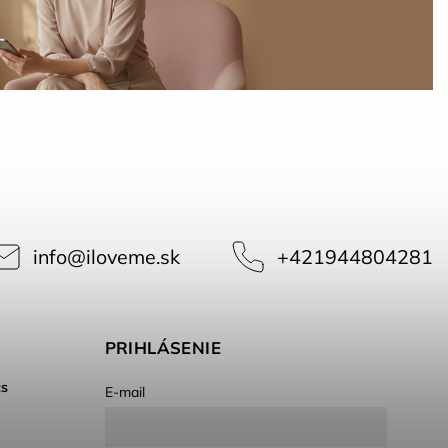
info
@
iloveme.sk
+421944804281
PRIHLÁSENIE
cs
E-mail