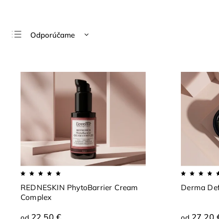
Odporúčame
Najlacnejšie
Najdrahšie
Najpredávanejšie
Abecedne
REDNESKIN PhytoBarrier Cream
Derma Def
Complex
22,50 €
27,20 
od
od