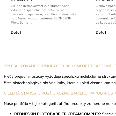
Cielená dermokozmetická starostlivosť,
Obnova kožne
vytvorená špeciálne pre potreby pleti s
regenerácia 
rosaceou, kuperózou, precitlivenosťou alebo
zloženiu bud
narušenou kožnou bariérou. REDNESKIN
dokonalo zvl
PhytoBarrier...
celkovo zlepš
Detail
Detail
ŠPECIALIZOVANÉ FORMULÁCIE PRE KOMFORT REAKTÍVNEJ P
Pleť s prejavmi rosacey vyžaduje špecifickú molekulárnu štruktú
čisté biotechnologické aktívne látky, ktoré sú pleti vlastné, čí
CIELENÁ STAROSTLIVOSŤ O KOŽNÚ BARIÉRU, PAPULY-PUST
Naše portfólio v tejto kategórii zahŕňa produkty zamerané na k
REDNESKIN PHYTOBARRIER CREAMCOMPLEX:
Špeciali