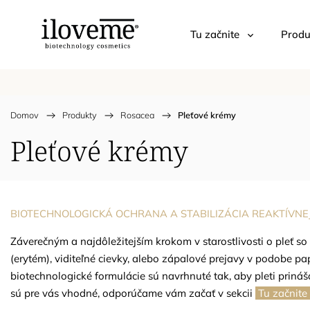
Tu začnite
Produ
Domov
/
Produkty
/
Rosacea
/
Pleťové krémy
Pleťové krémy
BIOTECHNOLOGICKÁ OCHRANA A STABILIZÁCIA REAKTÍVNE
Záverečným a najdôležitejším krokom v starostlivosti o pleť so 
(erytém), viditeľné cievky, alebo zápalové prejavy v podobe pa
biotechnologické formulácie sú navrhnuté tak, aby pleti prináša
sú pre vás vhodné, odporúčame vám začať v sekcii
Tu začnite