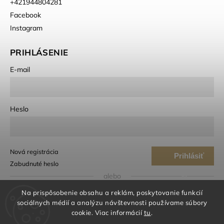
+421944804281
Facebook
Instagram
PRIHLÁSENIE
E-mail
Heslo
Nová registrácia
Prihlásiť
Zabudnuté heslo
sa
alebo
Na prispôsobenie obsahu a reklám, poskytovanie funkcií
Prihlásiť sa cez Google
sociálnych médií a analýzu návštevnosti používame súbory
cookie. Viac informácií
tu
.
Prihlásiť sa cez Seznam