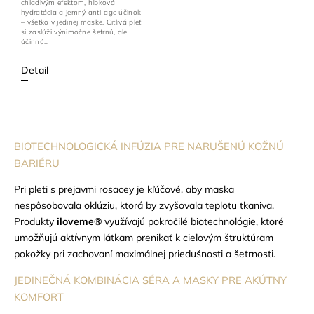
chladivým efektom, hĺbková
hydratácia a jemný anti-age účinok
– všetko v jedinej maske. Citlivá pleť
si zaslúži výnimočne šetrnú, ale
účinnú...
Detail
BIOTECHNOLOGICKÁ INFÚZIA PRE NARUŠENÚ KOŽNÚ
BARIÉRU
Pri pleti s prejavmi rosacey je kľúčové, aby maska
nespôsobovala oklúziu, ktorá by zvyšovala teplotu tkaniva.
Produkty
iloveme®
využívajú pokročilé biotechnológie, ktoré
umožňujú aktívnym látkam prenikať k cieľovým štruktúram
pokožky pri zachovaní maximálnej priedušnosti a šetrnosti.
JEDINEČNÁ KOMBINÁCIA SÉRA A MASKY PRE AKÚTNY
KOMFORT