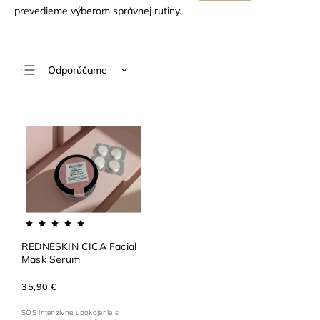
prevedieme výberom správnej rutiny.
Odporúčame
Najlacnejšie
Najdrahšie
Najpredávanejšie
Abecedne
REDNESKIN CICA Facial
Mask Serum
35,90 €
SOS intenzívne upokojenie s