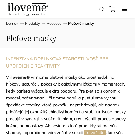
Domov
/
Produkty
/
Rosacea
/
Pleťové masky
Pleťové masky
INTENZÍVNA DOPLNKOVÁ STAROSTLIVOSŤ PRE
UPOKOJENIE REAKTIVITY
V
iloveme®
vnímame pleťové masky ako prostriedok na
hĺbkovú saturáciu pokožky bioaktívnymi látkami v momentoch,
kedy bariéra vyžaduje extra podporu. Pre pleť so sklonom k
rosacei, začervenaniu či tvorbe papúl a pustúl sme vyvinuli
špecifické textúry, ktoré pokožku neprehrievajú, ale naopak –
prinášajú jej okamžitý chladivý komfort a stabilitu. Naše masky
pracujú v synergii s vaším rituálom, aby urýchlili proces obnovy
kožnej homeostázy.
Ak neviete, ktoré produkty sú pre vás
vhodné, odporúčame vám začať v sekcii
Tu začnite
, kde vás