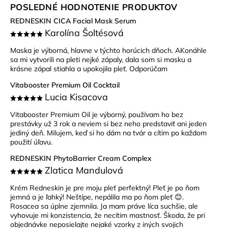
POSLEDNÉ HODNOTENIE PRODUKTOV
REDNESKIN CICA Facial Mask Serum
Karolína Šoltésová
Maska je výborná, hlavne v týchto horúcich dňoch. AKonáhle
sa mi vytvorili na pleti nejké zápaly, dala som si masku a
krásne zápal stiahla a upokojila pleť. Odporúčam
Vitabooster Premium Oil Cocktail
Lucia Kisacova
Vitabooster Premium Oil je výborný, používam ho bez
prestávky už 3 rok a neviem si bez neho predstaviť ani jeden
jediný deň. Milujem, keď si ho dám na tvár a cítim po každom
použití úľavu.
REDNESKIN PhytoBarrier Cream Complex
Zlatica Mandulová
Krém Redneskin je pre moju pleť perfektný! Pleť je po ňom
jemná a je ľahký! Neštípe, nepálila ma po ňom pleť 😊.
Rosacea sa úplne zjemnila. Ja mam práve líca suchšie, ale
vyhovuje mi konzistencia, že necítim mastnosť. Škoda, že pri
objednávke neposielajte nejaké vzorky z iných svojich