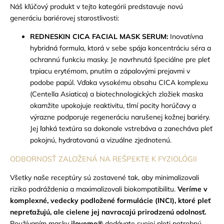
Náš kľúčový produkt v tejto kategórii predstavuje novú
generáciu bariérovej starostlivosti:
REDNESKIN CICA FACIAL MASK SERUM:
Inovatívna
hybridná formula, ktorá v sebe spája koncentráciu séra a
ochrannú funkciu masky. Je navrhnutá špeciálne pre pleť
trpiacu erytémom, pnutím a zápalovými prejavmi v
podobe papúl. Vďaka vysokému obsahu CICA komplexu
(Centella Asiatica) a biotechnologických zložiek maska
okamžite upokojuje reaktivitu, tlmí pocity horúčavy a
výrazne podporuje regeneráciu narušenej kožnej bariéry.
Jej ľahká textúra sa dokonale vstrebáva a zanecháva pleť
pokojnú, hydratovanú a vizuálne zjednotenú.
ODBORNOSŤ ZALOŽENÁ NA REŠPEKTE K FYZIOLÓGII
Všetky naše receptúry sú zostavené tak, aby minimalizovali
riziko podráždenia a maximalizovali biokompatibilitu.
Veríme v
komplexné, vedecky podložené formulácie (INCI), ktoré pleť
nepreťažujú, ale cielene jej navracajú prirodzenú odolnosť.
Používaním masky
iloveme®
dodávate svojej pleti potrebnú