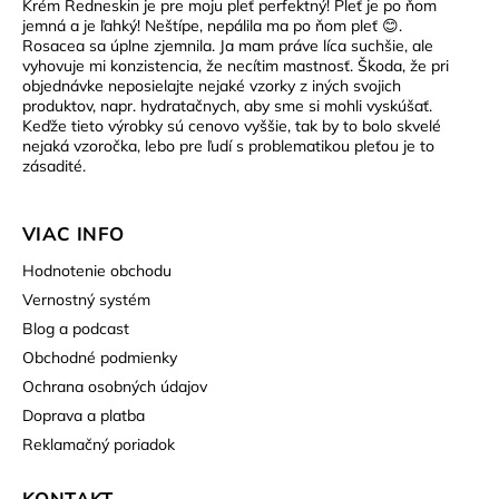
Krém Redneskin je pre moju pleť perfektný! Pleť je po ňom
jemná a je ľahký! Neštípe, nepálila ma po ňom pleť 😊.
Rosacea sa úplne zjemnila. Ja mam práve líca suchšie, ale
vyhovuje mi konzistencia, že necítim mastnosť. Škoda, že pri
objednávke neposielajte nejaké vzorky z iných svojich
produktov, napr. hydratačnych, aby sme si mohli vyskúšať.
Keďže tieto výrobky sú cenovo vyššie, tak by to bolo skvelé
nejaká vzoročka, lebo pre ľudí s problematikou pleťou je to
zásadité.
VIAC INFO
Hodnotenie obchodu
Vernostný systém
Blog a podcast
Obchodné podmienky
Ochrana osobných údajov
Doprava a platba
Reklamačný poriadok
KONTAKT