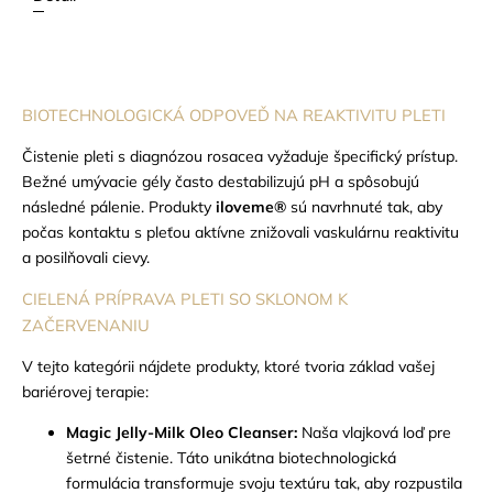
BIOTECHNOLOGICKÁ ODPOVEĎ NA REAKTIVITU PLETI
Čistenie pleti s diagnózou rosacea vyžaduje špecifický prístup.
Bežné umývacie gély často destabilizujú pH a spôsobujú
následné pálenie. Produkty
iloveme®
sú navrhnuté tak, aby
počas kontaktu s pleťou aktívne znižovali vaskulárnu reaktivitu
a posilňovali cievy.
CIELENÁ PRÍPRAVA PLETI SO SKLONOM K
ZAČERVENANIU
V tejto kategórii nájdete produkty, ktoré tvoria základ vašej
bariérovej terapie:
Magic Jelly-Milk Oleo Cleanser:
Naša vlajková loď pre
šetrné čistenie. Táto unikátna biotechnologická
formulácia transformuje svoju textúru tak, aby rozpustila