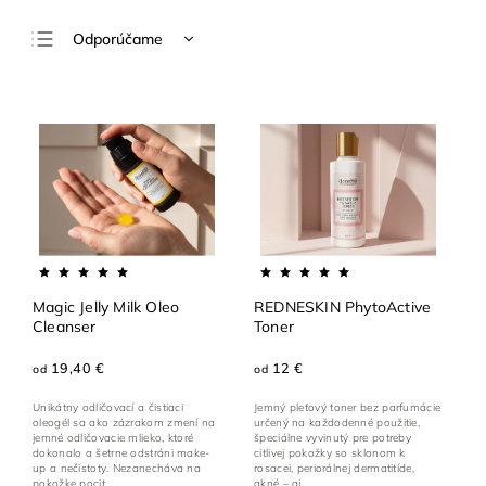
Odporúčame
Najlacnejšie
Najdrahšie
Najpredávanejšie
Abecedne
Magic Jelly Milk Oleo
REDNESKIN PhytoActive
Cleanser
Toner
19,40 €
12 €
od
od
Unikátny odličovací a čistiaci
Jemný pleťový toner bez parfumácie
oleogél sa ako zázrakom zmení na
určený na každodenné použitie,
jemné odličovacie mlieko, ktoré
špeciálne vyvinutý pre potreby
dokonalo a šetrne odstráni make-
citlivej pokožky so sklonom k
up a nečistoty. Nezanecháva na
rosacei, periorálnej dermatitíde,
pokožke pocit...
akné – aj...