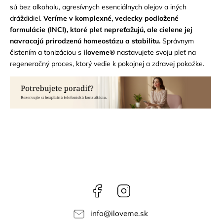
sú bez alkoholu, agresívnych esenciálnych olejov a iných
dráždidiel.
Veríme v komplexné, vedecky podložené
formulácie (INCI), ktoré pleť nepreťažujú, ale cielene jej
navracajú prirodzenú homeostázu a stabilitu.
Správnym
čistením a tonizáciou s
iloveme®
nastavujete svoju pleť na
regeneračný proces, ktorý vedie k pokojnej a zdravej pokožke.
Facebook
Instagram
info
@
iloveme.sk