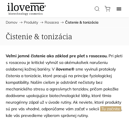
Domov
/
Produkty
/
Rosacea
/
Čistenie & tonizácia
Čistenie & tonizácia
Veľmi jemné čistenie ako základ pre pleť s rosaceou.
Pri pleti
s rosaceou je kritické vyhnúť sa akémukoľvek narušeniu
oslabenej kožnej bariéry. V
iloveme®
sme vyvinuli protokoly
čistenia a tonizácie, ktoré pracujú na princípe fyziologickej
kompatibility. Naším cieľom je odstrániť nečistoty bez
mechanického stresu a agresívnych tenzidov, pričom pokožke
dodávame upokojujúce biotechnologické látky, ktoré tlmia
neurogénny zápal už v úvode rutiny. Ak neviete, ktoré produkty
sú pre vás vhodné, odporúčame vám začať v sekcii
Tu začnite
,
kde vás prevedieme výberom správnej rutiny.