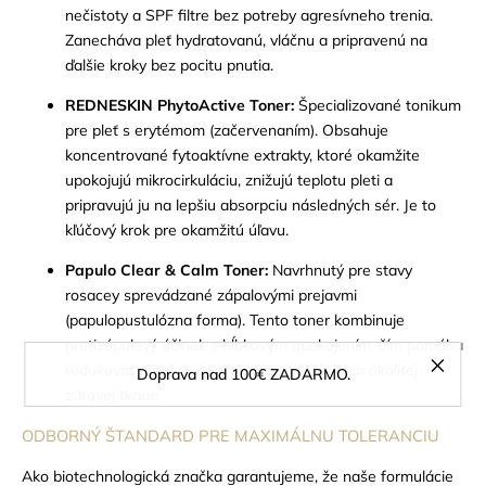
nečistoty a SPF filtre bez potreby agresívneho trenia.
Zanecháva pleť hydratovanú, vláčnu a pripravenú na
ďalšie kroky bez pocitu pnutia.
REDNESKIN PhytoActive Toner:
Špecializované tonikum
pre pleť s erytémom (začervenaním). Obsahuje
koncentrované fytoaktívne extrakty, ktoré okamžite
upokojujú mikrocirkuláciu, znižujú teplotu pleti a
pripravujú ju na lepšiu absorpciu následných sér. Je to
kľúčový krok pre okamžitú úľavu.
Papulo Clear & Calm Toner:
Navrhnutý pre stavy
rosacey sprevádzané zápalovými prejavmi
(papulopustulózna forma). Tento toner kombinuje
protizápalový účinok s hĺbkovým upokojením, čím pomáha
redukovať prejavy vyrážok bez vysušovania okolitej
Doprava nad 100€ ZADARMO.
zdravej tkane.
ODBORNÝ ŠTANDARD PRE MAXIMÁLNU TOLERANCIU
Ako biotechnologická značka garantujeme, že naše formulácie