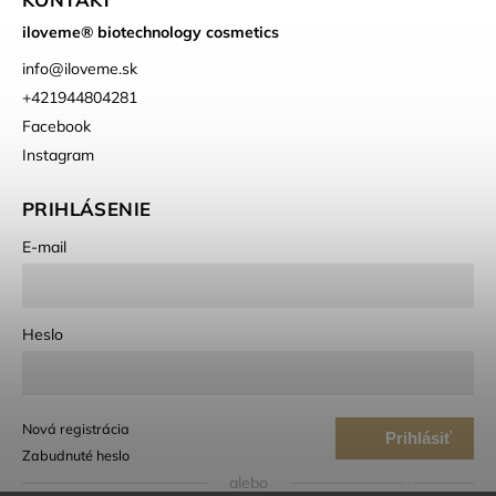
iloveme® biotechnology cosmetics
info
@
iloveme.sk
+421944804281
Facebook
Instagram
PRIHLÁSENIE
E-mail
Heslo
Nová registrácia
Prihlásiť
Zabudnuté heslo
sa
alebo