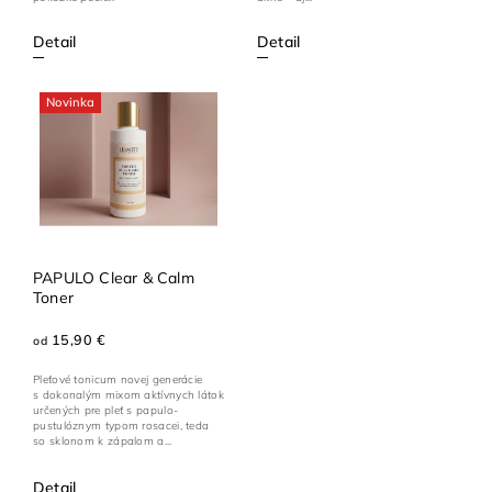
Detail
Detail
Novinka
PAPULO Clear & Calm
Toner
15,90 €
od
Pleťové tonicum novej generácie
s dokonalým mixom aktívnych látok
určených pre pleť s papulo-
pustulóznym typom rosacei, teda
so sklonom k zápalom a...
Detail