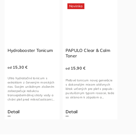
Novinka
Hydrobooster Tonicum
PAPULO Clear & Calm
Toner
15,30 €
od
15,90 €
od
Ultra hydratačné tonicum s
Pleťové tonicum novej generácie
extraktom z červeným morských
s dokonalým mixom aktívnych
rias. Svojim unikátnym zložením
látok určených pre pleť s papulo-
zabezpečuje redukciu
pustulóznym typom rosacei, teda
transepidermálnej straty vody a
so sklonom k zápalom a...
cháni pleť pred mikročasticami...
Detail
Detail