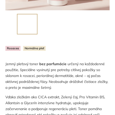
Rosacea
Normálna pleť
Jemný pleťový toner
bez parfumácie
určený na každodenné
použitie, špeciálne vyvinutý pre potreby citlivej pokožky so
sklonom k rosacei, periorálnej dermatitíde, akné – aj počas
aktívnej podráždenej fázy. Neobsahuje dráždivé čistiace zložky,
a preto je maximálne šetrný.
Vďaka zložkám ako CICA extrakt, Zelený čaj, Pro Vitamin B5,
Allantoin a Glycerín intenzívne hydratuje, upokojuje
začervenanie a podporuje regeneráciu pleti. Toner pomáha
obnoviť prirodzené pH pokožky a zvyšuje jej odolnosť voči