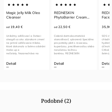
Magic Jelly Milk Oleo
REDNESKIN
REDN
Cleanser
PhytoBarrier Cream
Facia
Complex
19,40 €
22,50 €
35,90
od
od
Unikátny odličovací a čistiaci
Cielená dermokozmetická
SOS inte
oleogél sa ako zázrakom zmení
starostlivosť, vytvorená špeciálne
chladiv
na jemné odličovacie mlieko,
pre potreby pleti s rosaceou,
hydratác
ktoré dokonalo a šetrne odstráni
kuperózou, precitlivenosťou alebo
účinok –
make-up a
narušenou kožnou
Citlivá 
nečistoty. Nezanecháva na
bariérou. REDNESKIN
šetrnú, a
pokožke pocit...
PhytoBarrier...
Detail
Detail
Detail
Podobné (2)