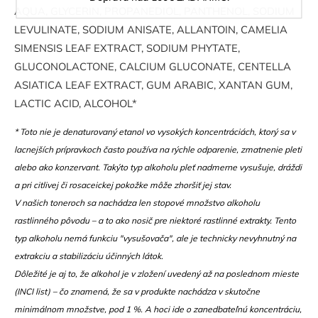
AQUA, GLYCERIN, PROPANEDIOL, PANTHENOL, SODIUM
LEVULINATE, SODIUM ANISATE, ALLANTOIN, CAMELIA
SIMENSIS LEAF EXTRACT, SODIUM PHYTATE,
GLUCONOLACTONE, CALCIUM GLUCONATE, CENTELLA
ASIATICA LEAF EXTRACT, GUM ARABIC, XANTAN GUM,
LACTIC ACID, ALCOHOL*
* Toto nie je denaturovaný etanol vo vysokých koncentráciách, ktorý sa v
lacnejších prípravkoch často používa na rýchle odparenie, zmatnenie pleti
alebo ako konzervant. Takýto typ alkoholu pleť nadmerne vysušuje, dráždi
a pri citlivej či rosaceickej pokožke môže zhoršiť jej stav.
V našich toneroch sa nachádza len stopové množstvo alkoholu
rastlinného pôvodu – a to ako nosič pre niektoré rastlinné extrakty. Tento
typ alkoholu nemá funkciu "vysušovača", ale je technicky nevyhnutný na
extrakciu a stabilizáciu účinných látok.
Dôležité je aj to, že alkohol je v zložení uvedený až na poslednom mieste
(INCI list) – čo znamená, že sa v produkte nachádza v skutočne
minimálnom množstve, pod 1 %. A hoci ide o zanedbateľnú koncentráciu,