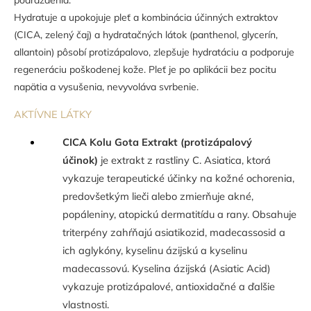
podráždenia.
Hydratuje a upokojuje pleť a kombinácia účinných extraktov
(CICA, zelený čaj) a hydratačných látok (panthenol, glycerín,
allantoin) pôsobí protizápalovo, zlepšuje hydratáciu a podporuje
regeneráciu poškodenej kože. Pleť je po aplikácii bez pocitu
napätia a vysušenia, nevyvoláva svrbenie.
AKTÍVNE LÁTKY
CICA Kolu Gota Extrakt (protizápalový
účinok)
je extrakt z rastliny C. Asiatica, ktorá
vykazuje terapeutické účinky na kožné ochorenia,
predovšetkým lieči alebo zmierňuje akné,
popáleniny, atopickú dermatitídu a rany. Obsahuje
triterpény zahŕňajú asiatikozid, madecassosid a
ich aglykóny, kyselinu ázijskú a kyselinu
madecassovú. Kyselina ázijská (Asiatic Acid)
vykazuje protizápalové, antioxidačné a ďalšie
vlastnosti.