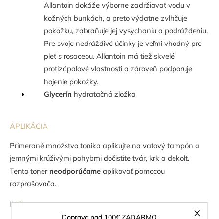
Allantoin dokáže výborne zadržiavať vodu v
kožných bunkách, a preto výdatne zvlhčuje
pokožku, zabraňuje jej vysychaniu a podráždeniu.
Pre svoje nedráždivé účinky je veľmi vhodný pre
pleť s rosaceou. Allantoin má tiež skvelé
protizápalové vlastnosti a zároveň podporuje
hojenie pokožky.
Glycerín
hydratačná zložka
APLIKÁCIA
Primerané množstvo tonika aplikujte na vatový tampón a
jemnými krúživými pohybmi dočistite tvár, krk a dekolt.
Tento toner
neodporúčame
aplikovať pomocou
rozprašovača.
INCI
Doprava nad 100€ ZADARMO.