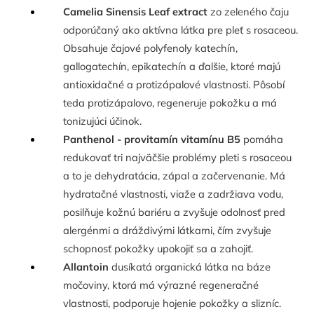
Camelia Sinensis Leaf extract
zo zeleného čaju
odporúčaný ako aktívna látka pre pleť s rosaceou.
Obsahuje čajové polyfenoly katechín,
gallogatechín, epikatechín a ďalšie, ktoré majú
antioxidačné a protizápalové vlastnosti. Pôsobí
teda protizápalovo, regeneruje pokožku a má
tonizujúci účinok.
Panthenol -
provitamín vitamínu B5
pomáha
redukovať tri najväčšie problémy pleti s rosaceou
a to je dehydratácia, zápal a začervenanie. Má
hydratačné vlastnosti, viaže a zadržiava vodu,
posilňuje kožnú bariéru a zvyšuje odolnosť pred
alergénmi a dráždivými látkami, čím zvyšuje
schopnosť pokožky upokojiť sa a zahojiť.
Allantoin
dusíkatá organická látka na báze
močoviny, ktorá má výrazné regeneračné
vlastnosti, podporuje hojenie pokožky a slizníc.