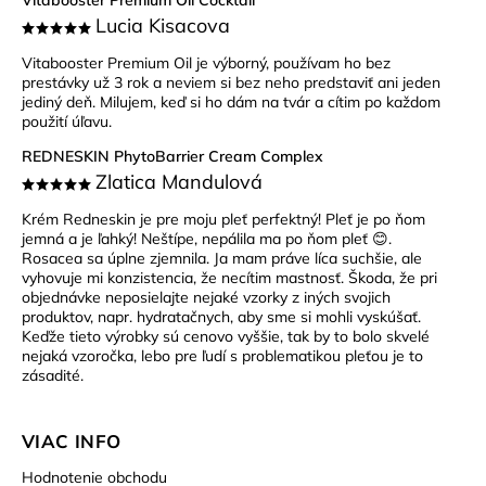
Vitabooster Premium Oil Cocktail
Lucia Kisacova
Vitabooster Premium Oil je výborný, používam ho bez
prestávky už 3 rok a neviem si bez neho predstaviť ani jeden
jediný deň. Milujem, keď si ho dám na tvár a cítim po každom
použití úľavu.
REDNESKIN PhytoBarrier Cream Complex
Zlatica Mandulová
Krém Redneskin je pre moju pleť perfektný! Pleť je po ňom
jemná a je ľahký! Neštípe, nepálila ma po ňom pleť 😊.
Rosacea sa úplne zjemnila. Ja mam práve líca suchšie, ale
vyhovuje mi konzistencia, že necítim mastnosť. Škoda, že pri
objednávke neposielajte nejaké vzorky z iných svojich
produktov, napr. hydratačnych, aby sme si mohli vyskúšať.
Keďže tieto výrobky sú cenovo vyššie, tak by to bolo skvelé
nejaká vzoročka, lebo pre ľudí s problematikou pleťou je to
zásadité.
VIAC INFO
Hodnotenie obchodu