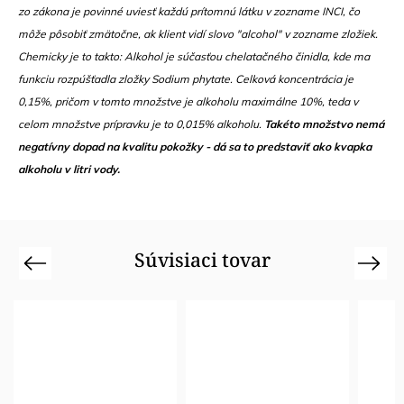
zo zákona je povinné uviesť každú prítomnú látku v zozname INCI, čo
môže pôsobiť zmätočne, ak klient vidí slovo "alcohol" v zozname zložiek.
Chemicky je to takto: Alkohol je súčasťou chelatačného činidla, kde ma
funkciu rozpúšťadla zložky Sodium phytate. Celková koncentrácia je
0,15%, pričom v tomto množstve je alkoholu maximálne 10%, teda v
celom množstve prípravku je to 0,015% alkoholu.
Takéto množstvo nemá
negatívny dopad na kvalitu pokožky - dá sa to predstaviť ako kvapka
alkoholu v litri vody.
Súvisiaci tovar
Previous
Next