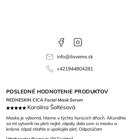
Facebook
Instagram
info
@
iloveme.sk
+421944804281
POSLEDNÉ HODNOTENIE PRODUKTOV
REDNESKIN CICA Facial Mask Serum
Karolína Šoltésová
Maska je výborná, hlavne v týchto horúcich dňoch. AKonáhle
sa mi vytvorili na pleti nejké zápaly, dala som si masku a
krásne zápal stiahla a upokojila pleť. Odporúčam