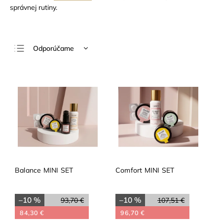
správnej rutiny.
Odporúčame
Najlacnejšie
Najdrahšie
Najpredávanejšie
Abecedne
Balance MINI SET
Comfort MINI SET
–10 %
–10 %
93,70 €
107,51 €
84,30 €
96,70 €