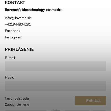
KONTAKT
iloveme® biotechnology cosmetics
info
@
iloveme.sk
+421944804281
Facebook
Instagram
PRIHLÁSENIE
E-mail
Heslo
Nová registrácia
Prihlásiť
Zabudnuté heslo
sa
alebo