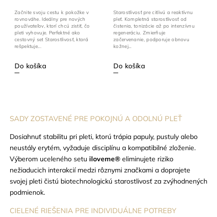
Začnite svoju cestu k pokožke v
Starostlivosť pre citlivú a reaktívnu
rovnováhe. Ideálny pre nových
pleť. Kompletná starostlivosť od
používateľov, ktorí chcú zistiť, čo
čistenia, tonizácie až po intenzívnu
pleti vyhovuje. Perfektné ako
regeneráciu. Zmierňuje
cestovný set Starostlivosť, ktorá
začervenanie, podporuje obnovu
rešpektuje...
kožnej...
Do košíka
Do košíka
SADY ZOSTAVENÉ PRE POKOJNÚ A ODOLNÚ PLEŤ
Dosiahnuť stabilitu pri pleti, ktorú trápia papuly, pustuly alebo
neustály erytém, vyžaduje disciplínu a kompatibilné zloženie.
Výberom uceleného setu
iloveme®
eliminujete riziko
nežiaducich interakcií medzi rôznymi značkami a doprajete
svojej pleti čistú biotechnologickú starostlivosť za zvýhodnených
podmienok.
CIELENÉ RIEŠENIA PRE INDIVIDUÁLNE POTREBY