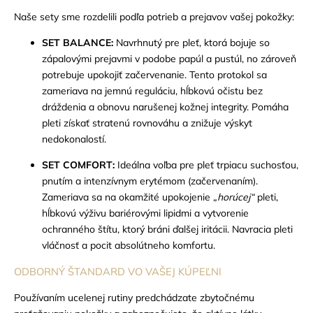
Naše sety sme rozdelili podľa potrieb a prejavov vašej pokožky:
SET BALANCE:
Navrhnutý pre pleť, ktorá bojuje so
zápalovými prejavmi v podobe papúl a pustúl, no zároveň
potrebuje upokojiť začervenanie. Tento protokol sa
zameriava na jemnú reguláciu, hĺbkovú očistu bez
dráždenia a obnovu narušenej kožnej integrity. Pomáha
pleti získať stratenú rovnováhu a znižuje výskyt
nedokonalostí.
SET COMFORT:
Ideálna voľba pre pleť trpiacu suchosťou,
pnutím a intenzívnym erytémom (začervenaním).
Zameriava sa na okamžité upokojenie
„horúcej“
pleti,
hĺbkovú výživu bariérovými lipidmi a vytvorenie
ochranného štítu, ktorý bráni ďalšej iritácii. Navracia pleti
vláčnosť a pocit absolútneho komfortu.
ODBORNÝ ŠTANDARD VO VAŠEJ KÚPEĽNI
Používaním ucelenej rutiny predchádzate zbytočnému