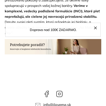
preťažovaniu pokožky a zabezpečujete, že aktívne látky
spolupracujú v prospech vašej kožnej bariéry.
Veríme v
komplexné, vedecky podložené formulácie (INCI), ktoré pleť
nepreťažujú, ale cielene jej navracajú prirodzenú stabilitu.
Darujte svojej pleti systém, ktorý rešpektuje jej biológiu, a
urobte dôležitý krok smerom k vášmu zdravému
„No Makeup
Doprava nad 100€ ZADARMO.
Day“
.
Facebook
Instagram
info
@
iloveme.sk