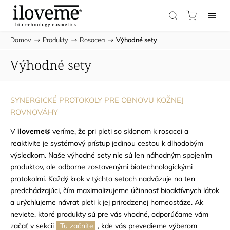
Domov
/
Produkty
/
Rosacea
/
Výhodné sety
Výhodné sety
SYNERGICKÉ PROTOKOLY PRE OBNOVU KOŽNEJ
ROVNOVÁHY
V
iloveme®
veríme, že pri pleti so sklonom k rosacei a
reaktivite je systémový prístup jedinou cestou k dlhodobým
výsledkom. Naše výhodné sety nie sú len náhodným spojením
produktov, ale odborne zostavenými biotechnologickými
protokolmi. Každý krok v týchto setoch nadväzuje na ten
predchádzajúci, čím maximalizujeme účinnosť bioaktívnych látok
a urýchľujeme návrat pleti k jej prirodzenej homeostáze.
Ak
neviete, ktoré produkty sú pre vás vhodné, odporúčame vám
začať v sekcii
Tu začnite
, kde vás prevedieme výberom