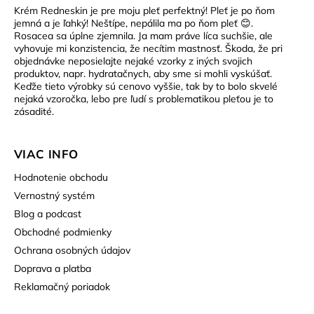
Krém Redneskin je pre moju pleť perfektný! Pleť je po ňom
jemná a je ľahký! Neštípe, nepálila ma po ňom pleť 😊.
Rosacea sa úplne zjemnila. Ja mam práve líca suchšie, ale
vyhovuje mi konzistencia, že necítim mastnosť. Škoda, že pri
objednávke neposielajte nejaké vzorky z iných svojich
produktov, napr. hydratačnych, aby sme si mohli vyskúšať.
Keďže tieto výrobky sú cenovo vyššie, tak by to bolo skvelé
nejaká vzoročka, lebo pre ľudí s problematikou pleťou je to
zásadité.
VIAC INFO
Hodnotenie obchodu
Vernostný systém
Blog a podcast
Obchodné podmienky
Ochrana osobných údajov
Doprava a platba
Reklamačný poriadok