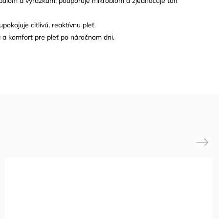
 zápalom a vyrážkam; podporuje mikrobióm a zjednocuje tón
upokojuje citlivú, reaktívnu pleť.
ia a komfort pre pleť po náročnom dni.
Next