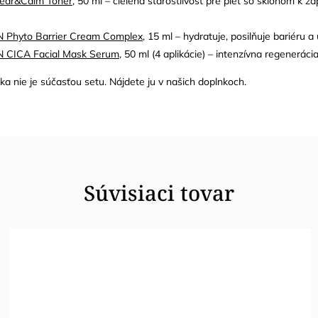
ear&Calm Toner
, 50 ml – cielená starostlivosť pre pleť so sklonom k
 Phyto Barrier Cream Complex
, 15 ml – hydratuje, posilňuje bariéru a 
 CICA Facial Mask Serum
, 50 ml (4 aplikácie) – intenzívna regenerác
čka
nie je súčasťou setu. Nájdete ju v našich
doplnkoch
.
Súvisiaci tovar