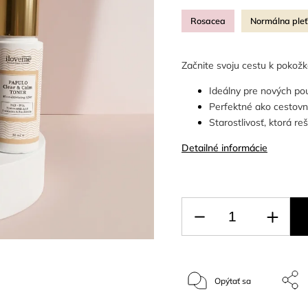
Rosacea
Normálna ple
Začnite svoju cestu k pokož
Ideálny pre nových použ
Perfektné ako cestovn
Starostlivosť, ktorá re
Detailné informácie
Opýtať sa