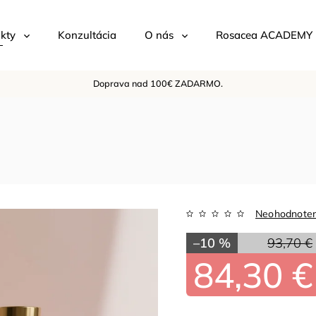
kty
Konzultácia
O nás
Rosacea ACADEMY
Doprava nad 100€ ZADARMO.
Neohodnote
–10 %
93,70 €
84,30 €