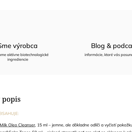
Sme výrobca
Blog & podca
me aktívne biotechnologické
informácie, ktoré vás posun
ingrediencie
 popis
BSAHUJE:
 Milk Oleo Cleanser
, 15 ml – jemne, ale dôkladne odlíči a vyčistí pokožk