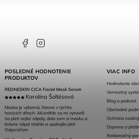
Facebook
Instagram
POSLEDNÉ HODNOTENIE
VIAC INFO
PRODUKTOV
Hodnotenie obc
REDNESKIN CICA Facial Mask Serum
Vernostný syst
Karolína Šoltésová
Blog a podcast
Maska je výborná, hlavne v týchto
Obchodné podm
horúcich dňoch. AKonáhle sa mi vytvorili
Ochrana osobný
na pleti nejké zápaly, dala som si masku a
krásne zápal stiahla a upokojila pleť.
Doprava a platb
Odporúčam
Reklamačný por