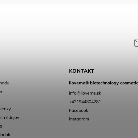
KONTAKT
hodu
iloveme® biotechnology cosmeti
ém
info
@
iloveme.sk
+421944804281
ienky
Facebook
ch údajov
Instagram
a
iadok