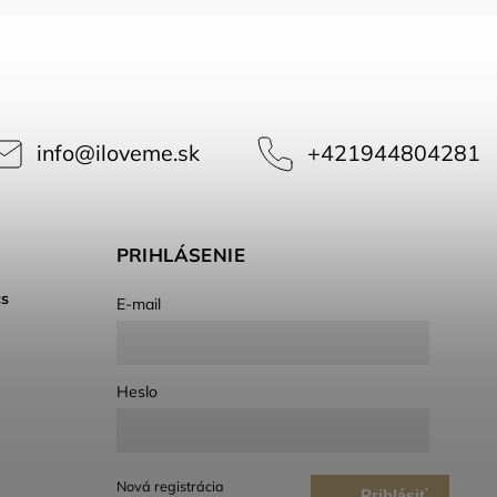
info
@
iloveme.sk
+421944804281
PRIHLÁSENIE
cs
E-mail
Heslo
Nová registrácia
Prihlásiť