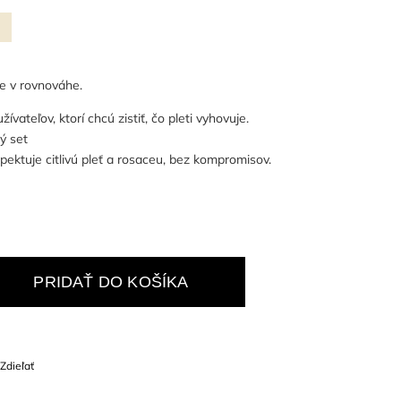
ť
ke v rovnováhe.
ívateľov, ktorí chcú zistiť, čo pleti vyhovuje.
ý set
špektuje citlivú pleť a rosaceu, bez kompromisov.
PRIDAŤ DO KOŠÍKA
Zdieľať