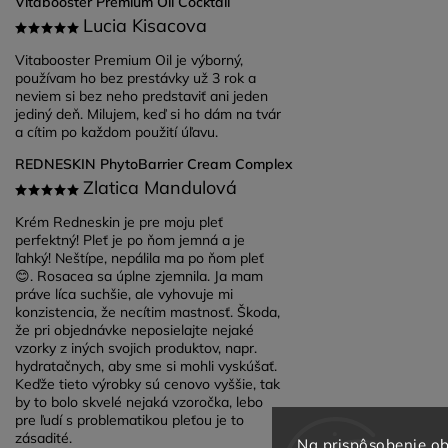
Vitabooster Premium Oil Cocktail
Lucia Kisacova
Vitabooster Premium Oil je výborný,
používam ho bez prestávky už 3 rok a
neviem si bez neho predstaviť ani jeden
jediný deň. Milujem, keď si ho dám na tvár
a cítim po každom použití úľavu.
REDNESKIN PhytoBarrier Cream Complex
Zlatica Mandulová
Krém Redneskin je pre moju pleť
perfektný! Pleť je po ňom jemná a je
ľahký! Neštípe, nepálila ma po ňom pleť
😊. Rosacea sa úplne zjemnila. Ja mam
práve líca suchšie, ale vyhovuje mi
konzistencia, že necítim mastnosť. Škoda,
že pri objednávke neposielajte nejaké
vzorky z iných svojich produktov, napr.
hydratačnych, aby sme si mohli vyskúšať.
Keďže tieto výrobky sú cenovo vyššie, tak
by to bolo skvelé nejaká vzoročka, lebo
pre ľudí s problematikou pleťou je to
zásadité.
Na prispôsobenie ob