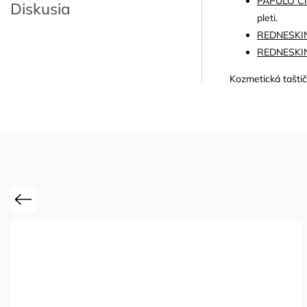
PAPULO Cl
Diskusia
pleti.
REDNESKIN
REDNESKIN
Kozmetická tašti
Previous