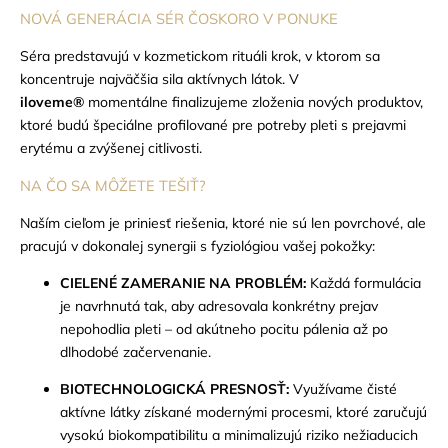
NOVÁ GENERÁCIA SÉR ČOSKORO V PONUKE
Séra predstavujú v kozmetickom rituáli krok, v ktorom sa
koncentruje najväčšia sila aktívnych látok. V
iloveme®
momentálne finalizujeme zloženia nových produktov,
ktoré budú špeciálne profilované pre potreby pleti s prejavmi
erytému a zvýšenej citlivosti.
NA ČO SA MÔŽETE TEŠIŤ?
Naším cieľom je priniesť riešenia, ktoré nie sú len povrchové, ale
pracujú v dokonalej synergii s fyziológiou vašej pokožky:
CIELENÉ ZAMERANIE NA PROBLÉM:
Každá formulácia
je navrhnutá tak, aby adresovala konkrétny prejav
nepohodlia pleti – od akútneho pocitu pálenia až po
dlhodobé začervenanie.
BIOTECHNOLOGICKÁ PRESNOSŤ:
Využívame čisté
aktívne látky získané modernými procesmi, ktoré zaručujú
vysokú biokompatibilitu a minimalizujú riziko nežiaducich