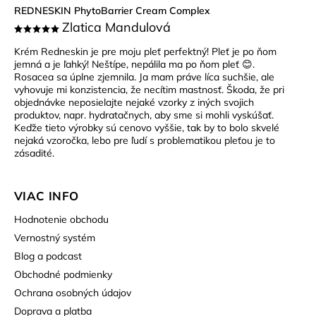
REDNESKIN PhytoBarrier Cream Complex
Zlatica Mandulová
Krém Redneskin je pre moju pleť perfektný! Pleť je po ňom
jemná a je ľahký! Neštípe, nepálila ma po ňom pleť 😊.
Rosacea sa úplne zjemnila. Ja mam práve líca suchšie, ale
vyhovuje mi konzistencia, že necítim mastnosť. Škoda, že pri
objednávke neposielajte nejaké vzorky z iných svojich
produktov, napr. hydratačnych, aby sme si mohli vyskúšať.
Keďže tieto výrobky sú cenovo vyššie, tak by to bolo skvelé
nejaká vzoročka, lebo pre ľudí s problematikou pleťou je to
zásadité.
VIAC INFO
Hodnotenie obchodu
Vernostný systém
Blog a podcast
Obchodné podmienky
Ochrana osobných údajov
Doprava a platba