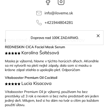
Facebook
Instagram
info
@
iloveme.sk
+421944804281
Doprava nad 100€ ZADARMO.
POSLEDNÉ HODNOTENIE PRODUKTOV
REDNESKIN CICA Facial Mask Serum
Karolína Šoltésová
Maska je výborná, hlavne v týchto horúcich dňoch. AKonáhle
sa mi vytvorili na pleti nejké zápaly, dala som si masku a
krásne zápal stiahla a upokojila pleť. Odporúčam
Vitabooster Premium Oil Cocktail
Lucia Kisacova
Vitabooster Premium Oil je výborný, používam ho bez
prestávky už 3 rok a neviem si bez neho predstaviť ani jeden
jediný deň. Milujem, keď si ho dám na tvár a cítim po každom
použití úľavu.