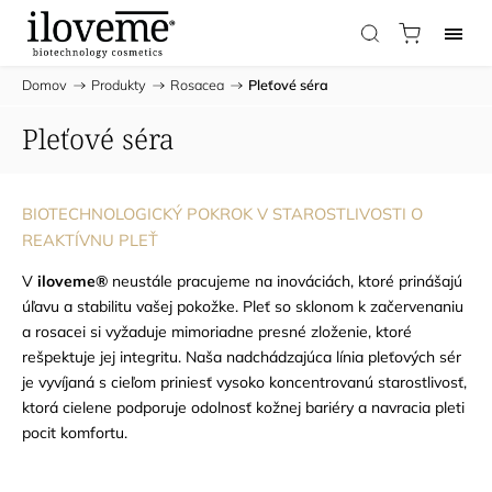
Domov
/
Produkty
/
Rosacea
/
Pleťové séra
Pleťové séra
BIOTECHNOLOGICKÝ POKROK V STAROSTLIVOSTI O
REAKTÍVNU PLEŤ
V
iloveme®
neustále pracujeme na inováciách, ktoré prinášajú
úľavu a stabilitu vašej pokožke. Pleť so sklonom k začervenaniu
a rosacei si vyžaduje mimoriadne presné zloženie, ktoré
rešpektuje jej integritu. Naša nadchádzajúca línia pleťových sér
je vyvíjaná s cieľom priniesť vysoko koncentrovanú starostlivosť,
ktorá cielene podporuje odolnosť kožnej bariéry a navracia pleti
pocit komfortu.