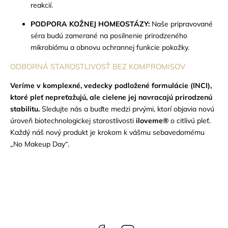
reakcií.
PODPORA KOŽNEJ HOMEOSTÁZY:
Naše pripravované
séra budú zamerané na posilnenie prirodzeného
mikrobiómu a obnovu ochrannej funkcie pokožky.
ODBORNÁ STAROSTLIVOSŤ BEZ KOMPROMISOV
Veríme v komplexné, vedecky podložené formulácie (INCI),
ktoré pleť nepreťažujú, ale cielene jej navracajú prirodzenú
stabilitu.
Sledujte nás a buďte medzi prvými, ktorí objavia novú
úroveň biotechnologickej starostlivosti
iloveme®
o citlivú pleť.
Každý náš nový produkt je krokom k vášmu sebavedomému
„No Makeup Day“.