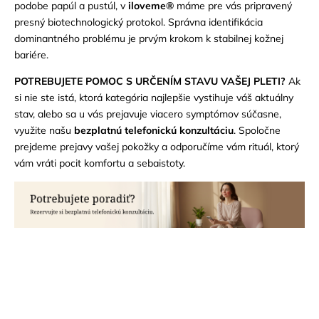
podobe papúl a pustúl, v
iloveme®
máme pre vás pripravený
presný biotechnologický protokol. Správna identifikácia
dominantného problému je prvým krokom k stabilnej kožnej
bariére.
POTREBUJETE POMOC S URČENÍM STAVU VAŠEJ PLETI?
Ak
si nie ste istá, ktorá kategória najlepšie vystihuje váš aktuálny
stav, alebo sa u vás prejavuje viacero symptómov súčasne,
využite našu
bezplatnú telefonickú konzultáciu
. Spoločne
prejdeme prejavy vašej pokožky a odporučíme vám rituál, ktorý
vám vráti pocit komfortu a sebaistoty.