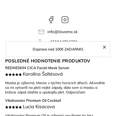
Facebook
Instagram
info
@
iloveme.sk
+421944804281
Doprava nad 100€ ZADARMO.
POSLEDNÉ HODNOTENIE PRODUKTOV
REDNESKIN CICA Facial Mask Serum
Karolína Šoltésová
Maska je výborná, hlavne v týchto horúcich dňoch. AKonáhle
sa mi vytvorili na pleti nejké zápaly, dala som si masku a
krásne zápal stiahla a upokojila pleť. Odporúčam
Vitabooster Premium Oil Cocktail
Lucia Kisacova
Vitabooster Premium Oil je výborný, používam ho bez