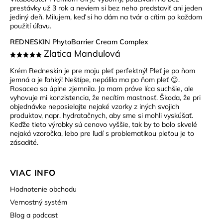
prestávky už 3 rok a neviem si bez neho predstaviť ani jeden
jediný deň. Milujem, keď si ho dám na tvár a cítim po každom
použití úľavu.
REDNESKIN PhytoBarrier Cream Complex
Zlatica Mandulová
Krém Redneskin je pre moju pleť perfektný! Pleť je po ňom
jemná a je ľahký! Neštípe, nepálila ma po ňom pleť 😊.
Rosacea sa úplne zjemnila. Ja mam práve líca suchšie, ale
vyhovuje mi konzistencia, že necítim mastnosť. Škoda, že pri
objednávke neposielajte nejaké vzorky z iných svojich
produktov, napr. hydratačnych, aby sme si mohli vyskúšať.
Keďže tieto výrobky sú cenovo vyššie, tak by to bolo skvelé
nejaká vzoročka, lebo pre ľudí s problematikou pleťou je to
zásadité.
VIAC INFO
Hodnotenie obchodu
Vernostný systém
Blog a podcast