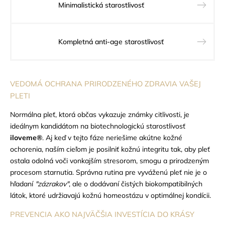
Minimalistická starostlivosť
Kompletná anti-age starostlivosť
VEDOMÁ OCHRANA PRIRODZENÉHO ZDRAVIA VAŠEJ
PLETI
Normálna pleť, ktorá občas vykazuje známky citlivosti, je
ideálnym kandidátom na biotechnologickú starostlivosť
iloveme®
. Aj keď v tejto fáze neriešime akútne kožné
ochorenia, naším cieľom je posilniť kožnú integritu tak, aby pleť
ostala odolná voči vonkajším stresorom, smogu a prirodzeným
procesom starnutia. Správna rutina pre vyváženú pleť nie je o
hľadaní
"zázrakov"
, ale o dodávaní čistých biokompatibilných
látok, ktoré udržiavajú kožnú homeostázu v optimálnej kondícii.
PREVENCIA AKO NAJVÄČŠIA INVESTÍCIA DO KRÁSY