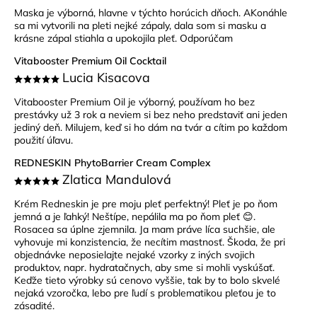
Maska je výborná, hlavne v týchto horúcich dňoch. AKonáhle
sa mi vytvorili na pleti nejké zápaly, dala som si masku a
krásne zápal stiahla a upokojila pleť. Odporúčam
Vitabooster Premium Oil Cocktail
Lucia Kisacova
Vitabooster Premium Oil je výborný, používam ho bez
prestávky už 3 rok a neviem si bez neho predstaviť ani jeden
jediný deň. Milujem, keď si ho dám na tvár a cítim po každom
použití úľavu.
REDNESKIN PhytoBarrier Cream Complex
Zlatica Mandulová
Krém Redneskin je pre moju pleť perfektný! Pleť je po ňom
jemná a je ľahký! Neštípe, nepálila ma po ňom pleť 😊.
Rosacea sa úplne zjemnila. Ja mam práve líca suchšie, ale
vyhovuje mi konzistencia, že necítim mastnosť. Škoda, že pri
objednávke neposielajte nejaké vzorky z iných svojich
produktov, napr. hydratačnych, aby sme si mohli vyskúšať.
Keďže tieto výrobky sú cenovo vyššie, tak by to bolo skvelé
nejaká vzoročka, lebo pre ľudí s problematikou pleťou je to
zásadité.