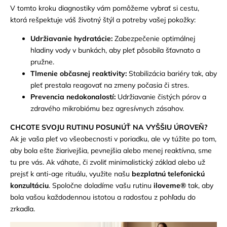
V tomto kroku diagnostiky vám pomôžeme vybrať si cestu,
ktorá rešpektuje váš životný štýl a potreby vašej pokožky:
Udržiavanie hydratácie:
Zabezpečenie optimálnej
hladiny vody v bunkách, aby pleť pôsobila šťavnato a
pružne.
Tlmenie občasnej reaktivity:
Stabilizácia bariéry tak, aby
pleť prestala reagovať na zmeny počasia či stres.
Prevencia nedokonalostí:
Udržiavanie čistých pórov a
zdravého mikrobiómu bez agresívnych zásahov.
CHCOTE SVOJU RUTINU POSUNÚŤ NA VYŠŠIU ÚROVEŇ?
Ak je vaša pleť vo všeobecnosti v poriadku, ale vy túžite po tom,
aby bola ešte žiarivejšia, pevnejšia alebo menej reaktívna, sme
tu pre vás. Ak váhate, či zvoliť minimalistický základ alebo už
prejsť k anti-age rituálu, využite našu
bezplatnú telefonickú
konzultáciu
. Spoločne doladíme vašu rutinu
iloveme®
tak, aby
bola vašou každodennou istotou a radosťou z pohľadu do
zrkadla.