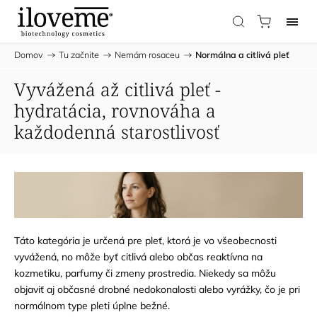
Domov
/
Tu začnite
/
Nemám rosaceu
/
Normálna a citlivá pleť
Vyvážená až citlivá pleť -
hydratácia, rovnováha a
každodenná starostlivosť
Táto kategória je určená pre pleť, ktorá je vo všeobecnosti
vyvážená, no môže byť citlivá alebo občas reaktívna na
kozmetiku, parfumy či zmeny prostredia. Niekedy sa môžu
objaviť aj občasné drobné nedokonalosti alebo vyrážky, čo je pri
normálnom type pleti úplne bežné.