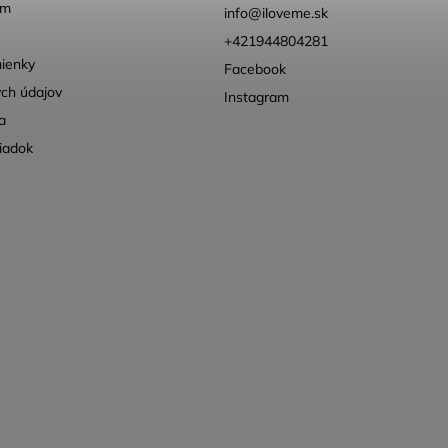
ém
info
@
iloveme.sk
+421944804281
ienky
Facebook
ch údajov
Instagram
a
iadok