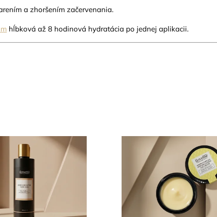
iarením a zhoršením začervenania.
um
hĺbková až 8 hodinová hydratácia po jednej aplikacii.