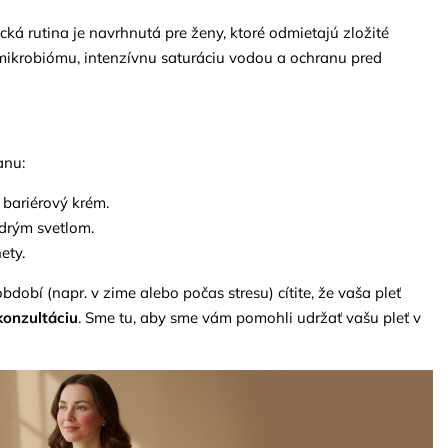
ká rutina je navrhnutá pre ženy, ktoré odmietajú zložité
ia mikrobiómu, intenzívnu saturáciu vodou a ochranu pred
anu:
e bariérový krém.
drým svetlom.
ety.
bdobí (napr. v zime alebo počas stresu) cítite, že vaša pleť
konzultáciu
. Sme tu, aby sme vám pomohli udržať vašu pleť v