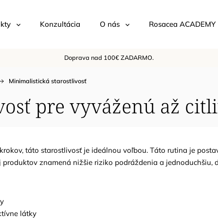
kty
Konzultácia
O nás
Rosacea ACADEMY
Doprava nad 100€ ZADARMO.
Minimalistická starostlivosť
vosť pre vyváženú až citli
rokov, táto starostlivosť je ideálnou voľbou. Táto rutina je pos
ej produktov znamená nižšie riziko podráždenia a jednoduchšiu, d
ty
tívne látky