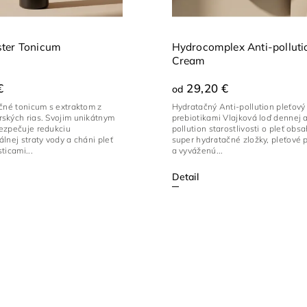
ter Tonicum
Hydrocomplex Anti-polluti
Cream
€
29,20 €
od
čné tonicum s extraktom z
Hydratačný Anti-pollution pleťový
ských rias. Svojim unikátnym
prebiotikami Vlajková loď dennej a
ezpečuje redukciu
pollution starostlivosti o pleť obs
lnej straty vody a cháni pleť
super hydratačné zložky, pleťové 
ticami...
a vyváženú...
Detail