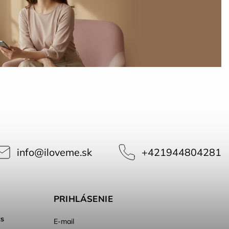
info
@
iloveme.sk
+421944804281
PRIHLÁSENIE
cs
E-mail