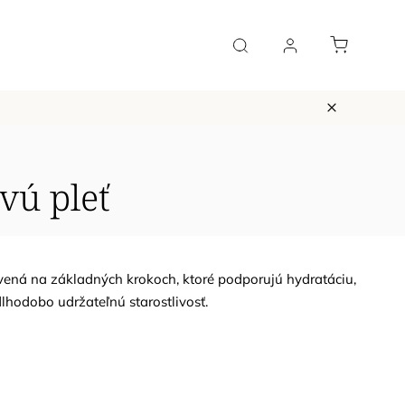
Vernostný systém
Blog a podcast
Kontakt
H
vú pleť
tavená na základných krokoch, ktoré podporujú hydratáciu,
lhodobo udržateľnú starostlivosť.