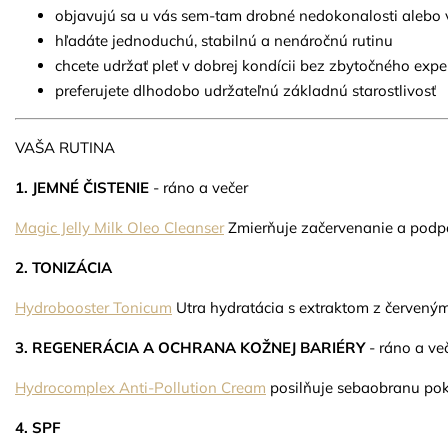
objavujú sa u vás sem-tam drobné nedokonalosti alebo 
hľadáte jednoduchú, stabilnú a nenáročnú rutinu
chcete udržať pleť v dobrej kondícii bez zbytočného exp
preferujete dlhodobo udržateľnú základnú starostlivosť
VAŠA RUTINA
1. JEMNÉ ČISTENIE
- ráno a večer
Magic Jelly Milk Oleo Cleanser
Zmierňuje začervenanie a podporu
2. TONIZÁCIA
Hydrobooster Tonicum
Utra hydratácia s extraktom z červeným
3. REGENERÁCIA A OCHRANA KOŽNEJ BARIÉRY
- ráno a ve
Hydrocomplex Anti-Pollution Cream
posilňuje sebaobranu poko
4. SPF