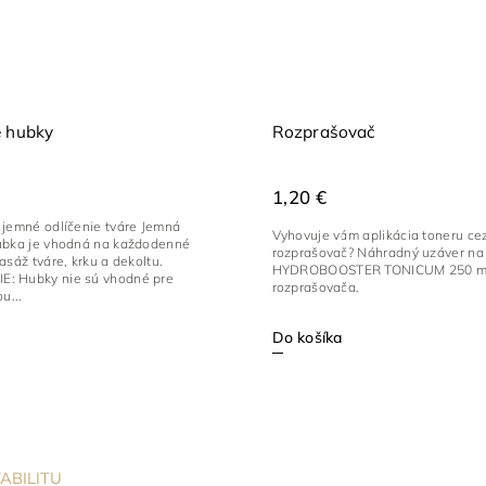
é hubky
Rozprašovač
1,20 €
 jemné odlíčenie tváre Jemná
Vyhovuje vám aplikácia toneru ce
ubka je vhodná na každodenné
rozprašovač? Náhradný uzáver na 
asáž tváre, krku a dekoltu.
HYDROBOOSTER TONICUM 250 ml
: Hubky nie sú vhodné pre
rozprašovača.
u...
Do košíka
ABILITU