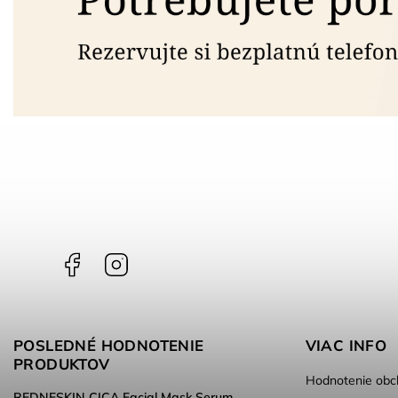
Facebook
Instagram
POSLEDNÉ HODNOTENIE
VIAC INFO
PRODUKTOV
Hodnotenie obc
REDNESKIN CICA Facial Mask Serum