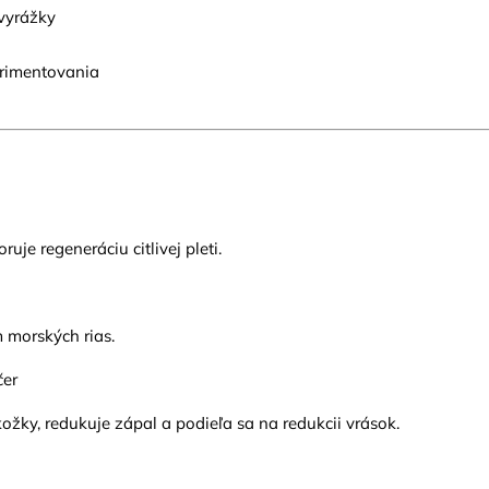
vyrážky
erimentovania
je regeneráciu citlivej pleti.
 morských rias.
čer
žky, redukuje zápal a podieľa sa na redukcii vrások.