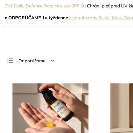
EVY Daily Defence Face Mousse SPF 50
Chráni pleť pred UV ž
♥
ODPORÚČAME 1× týždenne
Hydrotherapy Facial Mask Ser
Odporúčame
Najlacnejšie
Najdrahšie
Najpredávanejšie
Abecedne