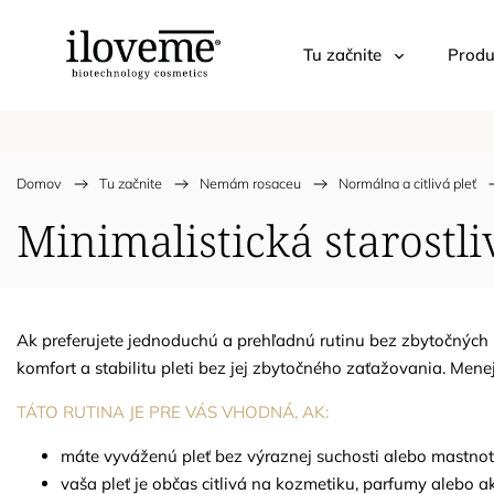
Tu začnite
Produ
Domov
/
Tu začnite
/
Nemám rosaceu
/
Normálna a citlivá pleť
/
Minimalistická starostli
Ak preferujete jednoduchú a prehľadnú rutinu bez zbytočných k
komfort a stabilitu pleti bez jej zbytočného zaťažovania. Men
TÁTO RUTINA JE PRE VÁS VHODNÁ, AK:
máte vyváženú pleť bez výraznej suchosti alebo mastno
vaša pleť je občas citlivá na kozmetiku, parfumy alebo ak