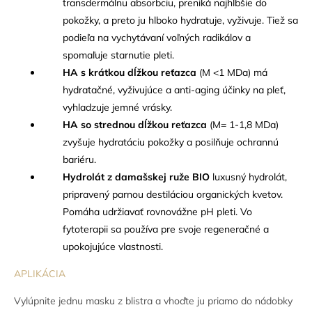
transdermálnu absorbciu, preniká najhlbšie do
pokožky, a preto ju hlboko hydratuje, vyživuje. Tiež sa
podieľa na vychytávaní voľných radikálov a
spomaľuje starnutie pleti.
HA s krátkou dĺžkou reťazca
(M <1 MDa) má
hydratačné, vyživujúce a anti-aging účinky na pleť,
vyhladzuje jemné vrásky.
HA so strednou dĺžkou reťazca
(M= 1-1,8 MDa)
zvyšuje hydratáciu pokožky a posilňuje ochrannú
bariéru.
Hydrolát z damašskej ruže BIO
luxusný hydrolát,
pripravený parnou destiláciou organických kvetov.
Pomáha udržiavať rovnovážne pH pleti. Vo
fytoterapii sa používa pre svoje regeneračné a
upokojujúce vlastnosti.
APLIKÁCIA
Vylúpnite jednu masku z blistra a vhoďte ju priamo do nádobky