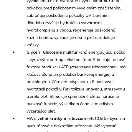
vyvolanému externými stresovými faktormi. Chráni
pokožku pred poškodením vyvolaným znečistením,
zabraňuje poškodeniu pokožky UV žiarením,
dlhodobo zvyšuje hydratáciu vytváraním
hydrokomplexu s vodou, regeneruje poškodenú
kožnú bariéru, vyhladzuje drsnú pleť a redukuje
vrásky.
Glyceril Glucoside
multifunkčná energizujúca zložka
s výraznými anti-age vlastnosťami. Stimuluje rastové
faktory, produkciu ATP (
adenosine
triphosphate
- má
kľúčovú úlohu pri produkcii bunkovej energie) a
prokolagénu. Zároveň prispieva ku 8 hodinovej
hydratácii pokožky. Revitalizuje unavenú, stresovanú
a zrelú pleť. Stimuluje spomalené alebo narušené
bunkové funkcie, výsledkom čoho je mladistvo
vyzerajúca pleť.
HA s veľmi krátkym reťazcom
(M<10 kDa) kyselina
hyalurónová s najkratším reťazcom. Má výbornú