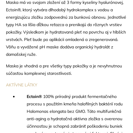
Maska má vo svojom zložení až 3 formy kyseliny hyalurónovej,
Ectoin®, ktorý vytvára dlhodobý hydrokomplex s vodou a
energizujúcu zložku zodpovednú za bunkovú obnovu. Jednotlivé
typy HA sa líšia dĺžkou reťazca a prenikajú do rôznych vrstiev
pokožky. Výsledkom je hydratovaná pleť na povrchu aj v hlbších
vrstvách. Pleť bude po aplikácii omladená a zregenerovaná.
Vôňu a vyvážené pH maske dodáva organický hydrolát z
damašskej ruže.
Maska je vhodná a pre všetky typy pokožky a je nevyhnutnou
súčasťou komplexnej starostlivosti.
AKTÍVNE LÁTKY
Ectoin
®
100% prírodný produkt fermentačného
procesu s použitím kmeňa halofilných baktérií rodu
Halomonas elongata bez GMO. Táto multifunkčná
anti-aging a hydratačná aktívna zložka s overenou
účinnosťou je schopná zabrániť poškodeniu buniek