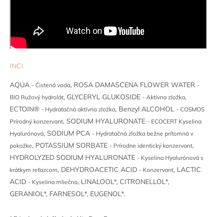
INCI
AQUA
, ROSA DAMASCENA FLOWER WATER
- Čistená voda
-
, GLYCERYL GLUKOSIDE
,
BIO Ružový hydrolát
- Aktívna zložka
ECTOIN®
, Benzyl ALCOHOL
- Hydratačná aktívna zložka
- COSMOS
, SODIUM HYALURONATE
Prírodný konzervant
-
ECOCERT
Kyselina
, SODIUM PCA
Hyalurónová
-
Hydratačná zložka bežne prítomná v
, POTASSIUM SORBATE
,
pokožke
- Prírodne identický konzervant
HYDROLYZED SODIUM HYALURONATE
- Kyselina Hyalurónová s
, DEHYDROACETIC ACID
, LACTIC
krátkym reťazcom
- Konzervant
ACID
, LINALOOL*, CITRONELLOL*,
- Kyselina mliečna
GERANIOL*, FARNESOL*, EUGENOL*.