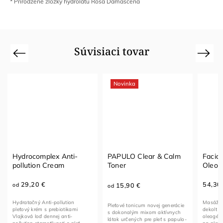
* Prirodzené zložky hydrolátu Rosa Damascena
Súvisiaci tovar
Previous
Next
Novinka
ti-
PAPULO Clear & Calm
Facial SPA Massage
Toner
Oleogel
54,30 €
15,90 €
od
on
Masážny oleogél na tvár, krk a
Pleťové tonicum novej generácie
kami
dekolt Profesionálny masážny
s dokonalým mixom aktívnych
-
oleogél má vyhladzujúci účinok
látok určených pre pleť s papulo-