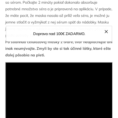
so sérom. Počkajte 2 minúty pokiaľ dokonalo absorbuje
potrebné množstvo séra a je pripravená na aplikáciu. V prípade,
že máte pocit, že maska nasala až príliž veľa séra, je možné ju
jemne stlačiť a vyžmýkať z nej sérum späť do nádobky. Masku
jemne roztvorte v rukách a priložte na tvár. Nechajte pôsobiť
Doprava nad 100€ ZADARMO.
podľa potreby 15 - 20 minút.
Po stiahnutí celulózovej masky z tváre, tvár neoplachujte ani
inak neumývajte. Zmyli by ste si tak účinné látky, ktoré ešte
ďalej pôsobia na pleti.