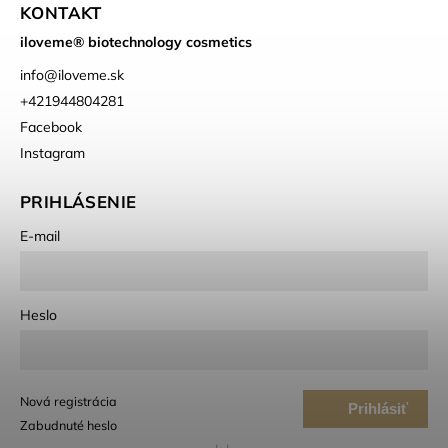
KONTAKT
iloveme® biotechnology cosmetics
info
@
iloveme.sk
+421944804281
Facebook
Instagram
PRIHLÁSENIE
E-mail
Heslo
Nová registrácia
Prihlásiť
Zabudnuté heslo
sa