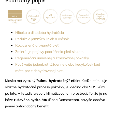
Podrobný popis
Hlboká a dlhodobá hydratácia
Redukcia jemných liniek a vrások
Rozjasnená a vypnutá pleť
Zmierňuje prejavy podráženia pleti slnkom
Regenerácia unavenej a stresovanej pokožky
Používajte jedenkrát týždenne alebo kedykoľvek keď
máte pocit dehydrovanej pleti.
Maska má výrazný
"stimu-hydratačný" efekt
. Keďže stimuluje
vlastné hydratačné procesy pokožky, je ideálna ako SOS kúra
po lete, v lietadle alebo v klimatizovanom prostredí. To, že je na
báze
ružového hydrolátu
(Rosa Damascena), navyše dodáva
jemný antioxidačný benefit.