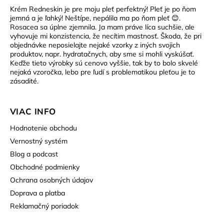
Krém Redneskin je pre moju pleť perfektný! Pleť je po ňom
jemná a je ľahký! Neštípe, nepálila ma po ňom pleť 😊.
Rosacea sa úplne zjemnila. Ja mam práve líca suchšie, ale
vyhovuje mi konzistencia, že necítim mastnosť. Škoda, že pri
objednávke neposielajte nejaké vzorky z iných svojich
produktov, napr. hydratačnych, aby sme si mohli vyskúšať.
Keďže tieto výrobky sú cenovo vyššie, tak by to bolo skvelé
nejaká vzoročka, lebo pre ľudí s problematikou pleťou je to
zásadité.
VIAC INFO
Hodnotenie obchodu
Vernostný systém
Blog a podcast
Obchodné podmienky
Ochrana osobných údajov
Doprava a platba
Reklamačný poriadok