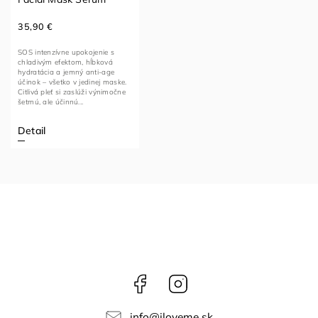
35,90 €
SOS intenzívne upokojenie s
chladivým efektom, hĺbková
hydratácia a jemný anti-age
účinok – všetko v jedinej maske.
Citlivá pleť si zaslúži výnimočne
šetrnú, ale účinnú...
Detail
Facebook
Instagram
info
@
iloveme.sk