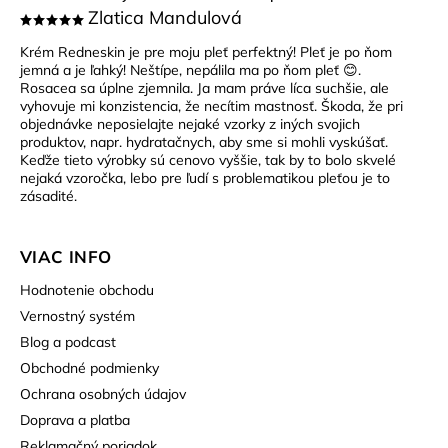
Zlatica Mandulová
Krém Redneskin je pre moju pleť perfektný! Pleť je po ňom
jemná a je ľahký! Neštípe, nepálila ma po ňom pleť 😊.
Rosacea sa úplne zjemnila. Ja mam práve líca suchšie, ale
vyhovuje mi konzistencia, že necítim mastnosť. Škoda, že pri
objednávke neposielajte nejaké vzorky z iných svojich
produktov, napr. hydratačnych, aby sme si mohli vyskúšať.
Keďže tieto výrobky sú cenovo vyššie, tak by to bolo skvelé
nejaká vzoročka, lebo pre ľudí s problematikou pleťou je to
zásadité.
VIAC INFO
Hodnotenie obchodu
Vernostný systém
Blog a podcast
Obchodné podmienky
Ochrana osobných údajov
Doprava a platba
Reklamačný poriadok