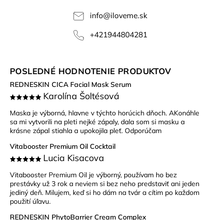
info
@
iloveme.sk
+421944804281
POSLEDNÉ HODNOTENIE PRODUKTOV
REDNESKIN CICA Facial Mask Serum
Karolína Šoltésová
Maska je výborná, hlavne v týchto horúcich dňoch. AKonáhle
sa mi vytvorili na pleti nejké zápaly, dala som si masku a
krásne zápal stiahla a upokojila pleť. Odporúčam
Vitabooster Premium Oil Cocktail
Lucia Kisacova
Vitabooster Premium Oil je výborný, používam ho bez
prestávky už 3 rok a neviem si bez neho predstaviť ani jeden
jediný deň. Milujem, keď si ho dám na tvár a cítim po každom
použití úľavu.
REDNESKIN PhytoBarrier Cream Complex