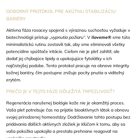
ODBORNÝ PROTOKOL PRE AKÚTNU STABILIZÁCIU
BARIÉRY
Aktívna fáza rosacey spojená s výraznou suchosťou vyžaduje v
biotechnológii prístup
„vypnutia požiaru“
. V
iloveme®
sme túto
minimalistickú rutinu zostavili tak, aby sme eliminovali všetky
potenciálne spúšťače iritácie. Cieľom nie je pleť zahltiť, ale
dodať jej chýbajúce lipidy a upokojujúce fytolátky v ich
najčistejšej podobe. Tento protokol pracuje na obnove integrity
kožnej bariéry, čím postupne znižuje pocity pnutia a viditeľný
erytém.
PREČO JE V TEJTO FÁZE DÔLEŽITÁ TRPEZLIVOSŤ?
Regenerácia narušenej biológie kože nie je okamžitý proces.
Vaša pleť potrebuje čas na prijatie bioaktívnych látok a obnovu
svojej prirodzenej homeostázy. Dodržiavanie tohto postupu bez
pridávania ďalších aktívnych zložiek je kľúčom k tomu, aby sa
vaša pokožka upokojila a prestala prehnane reagovať na