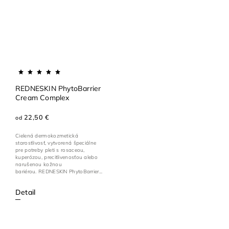
REDNESKIN PhytoBarrier
Cream Complex
22,50 €
od
Cielená dermokozmetická
starostlivosť, vytvorená špeciálne
pre potreby pleti s rosaceou,
kuperózou, precitlivenosťou alebo
narušenou kožnou
bariérou. REDNESKIN PhytoBarrier...
Detail