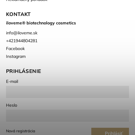
KONTAKT
iloveme® biotechnology cosmetics
info
@
iloveme.sk
+421944804281
Facebook
Instagram
PRIHLÁSENIE
E-mail
Heslo
Nová registrácia
Prihlásiť