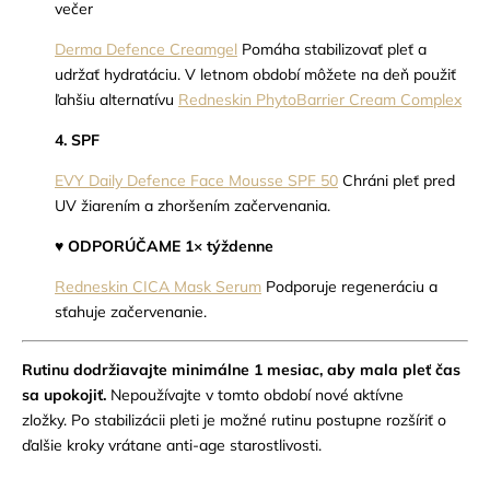
večer
Derma Defence Creamgel
Pomáha stabilizovať pleť a
udržať hydratáciu.
V letnom období môžete na deň použiť
ľahšiu alternatívu
Redneskin PhytoBarrier Cream Complex
4. SPF
EVY Daily Defence Face Mousse SPF 50
Chráni pleť pred
UV žiarením a zhoršením začervenania.
♥ ODPORÚČAME 1× týždenne
Redneskin CICA Mask Serum
Podporuje regeneráciu a
sťahuje začervenanie.
Rutinu dodržiavajte minimálne 1 mesiac, aby mala pleť čas
sa upokojiť.
Nepoužívajte v tomto období nové aktívne
zložky. Po stabilizácii pleti je možné rutinu postupne rozšíriť o
ďalšie kroky vrátane anti-age starostlivosti.