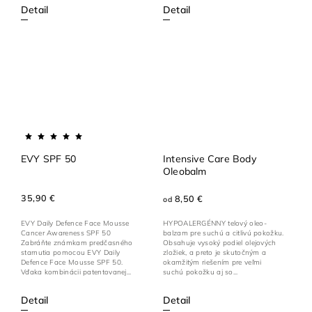
Detail
Detail
EVY SPF 50
Intensive Care Body
Oleobalm
35,90 €
8,50 €
od
EVY Daily Defence Face Mousse
HYPOALERGÉNNY telový oleo-
Cancer Awareness SPF 50
balzam pre suchú a citlivú pokožku.
Zabráňte známkam predčasného
Obsahuje vysoký podiel olejových
starnutia pomocou EVY Daily
zložiek, a preto je skutočným a
Defence Face Mousse SPF 50.
okamžitým riešením pre veľmi
Vďaka kombinácii patentovanej...
suchú pokožku aj so...
Detail
Detail