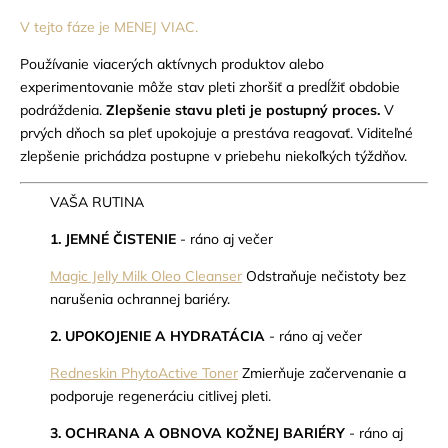
V tejto fáze je MENEJ VIAC.
Používanie viacerých aktívnych produktov alebo
experimentovanie môže stav pleti zhoršiť a predĺžiť obdobie
podráždenia.
Zlepšenie stavu pleti je postupný proces.
V
prvých dňoch sa pleť upokojuje a prestáva reagovať. Viditeľné
zlepšenie prichádza postupne v priebehu niekoľkých týždňov.
VAŠA RUTINA
1. JEMNÉ ČISTENIE
- ráno aj večer
Magic Jelly Milk Oleo Cleanser
Odstraňuje nečistoty bez
narušenia ochrannej bariéry.
2. UPOKOJENIE A HYDRATÁCIA
- ráno aj večer
Redneskin PhytoActive Toner
Zmierňuje začervenanie a
podporuje regeneráciu citlivej pleti.
3. OCHRANA A OBNOVA KOŽNEJ BARIÉRY
- ráno aj