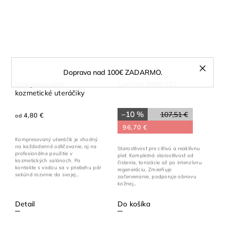
Doprava nad 100€ ZADARMO.
Kompresované
Comfort MINI SET
kozmetické uteráčiky
–10 %
107,51 €
4,80 €
od
96,70 €
Kompresovaný utieráčik je vhodný
na každodenné odličovanie, aj na
Starostlivosť pre citlivú a reaktívnu
profesionálne použitie v
pleť. Kompletná starostlivosť od
kozmetických salónoch. Po
čistenia, tonizácie až po intenzívnu
kontakte s vodou sa v priebehu pár
regeneráciu. Zmierňuje
sekúnd rozvinie do svojej...
začervenanie, podporuje obnovu
kožnej...
Detail
Do košíka