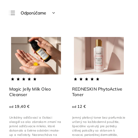
Odporúčame
Najlacnejšie
Najdrahšie
Najpredávanejšie
Abecedne
Magic Jelly Milk Oleo
REDNESKIN PhytoActive
Cleanser
Toner
19,40 €
12 €
od
od
Unikátny odličovací a čistiaci
Jemný pleťový toner bez parfumácie
oleogél sa ako zázrakom zmení na
určený na každodenné použitie,
jemné odličovacie mlieko, ktoré
špeciálne vyvinutý pre potreby
dokonalo a šetrne odstráni make-
citlivej pokožky so sklonom k
up a nečistoty. Nezanecháva na
rosacei, periorálnej dermatitíde,