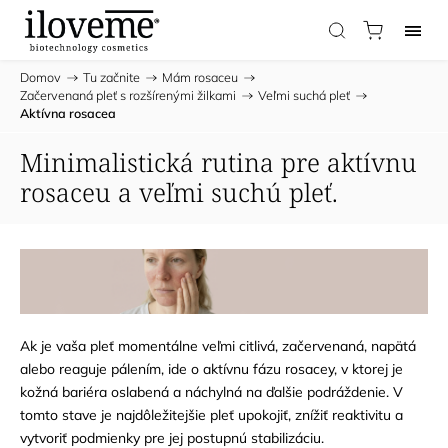
Domov
/
Tu začnite
/
Mám rosaceu
/
Začervenaná pleť s rozšírenými žilkami
/
Veľmi suchá pleť
/
Aktívna rosacea
Minimalistická rutina pre aktívnu
rosaceu a veľmi suchú pleť.
Ak je vaša pleť momentálne veľmi citlivá, začervenaná, napätá
alebo reaguje pálením, ide o aktívnu fázu rosacey, v ktorej je
kožná bariéra oslabená a náchylná na ďalšie podráždenie. V
tomto stave je najdôležitejšie pleť upokojiť, znížiť reaktivitu a
vytvoriť podmienky pre jej postupnú stabilizáciu.