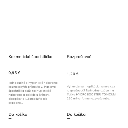
Kozmetická špachtlička
Rozprašovač
0,95 €
1,20 €
Jednoduché a hygienické naberanie
Vyhovuje vám aplikácia toneru cez
kozmetických prípravkov. Plastová
rozprašovač? Náhradný uzáver na
špachtlička slúži na hygienické
fľašku HYDROBOOSTER TONICUM
naberanie a aplikáciu krémov,
250 ml vo forme rozprašovača.
oleogélov a i. Zamedzíte tak
prípadnej...
Do košíka
Do košíka