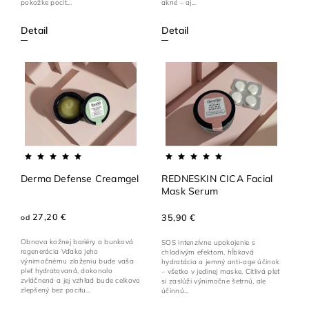
pokožke pocit...
akné – aj...
Detail
Detail
Derma Defense Creamgel
REDNESKIN CICA Facial
Mask Serum
27,20 €
35,90 €
od
Obnova kožnej bariéry a bunková
SOS intenzívne upokojenie s
regenerácia Vďaka jeho
chladivým efektom, hĺbková
výnimočnému zloženiu bude vaša
hydratácia a jemný anti-age účinok
pleť hydratovaná, dokonalo
– všetko v jedinej maske. Citlivá pleť
zvláčnená a jej vzhľad bude celkovo
si zaslúži výnimočne šetrnú, ale
zlepšený bez pocitu...
účinnú...