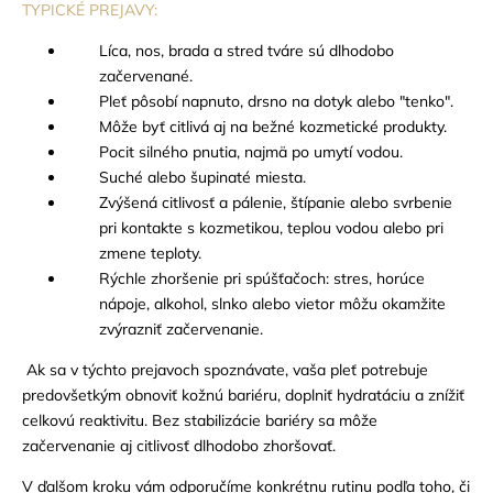
TYPICKÉ PREJAVY:
Líca, nos, brada a stred tváre sú dlhodobo
začervenané.
Pleť pôsobí napnuto, drsno na dotyk alebo "tenko".
Môže byť citlivá aj na bežné kozmetické produkty.
Pocit silného pnutia, najmä po umytí vodou.
Suché alebo šupinaté miesta.
Zvýšená citlivosť a pálenie, štípanie alebo svrbenie
pri kontakte s kozmetikou, teplou vodou alebo pri
zmene teploty.
Rýchle zhoršenie pri spúšťačoch: stres, horúce
nápoje, alkohol, slnko alebo vietor môžu okamžite
zvýrazniť začervenanie.
Ak sa v týchto prejavoch spoznávate, vaša pleť potrebuje
predovšetkým obnoviť kožnú bariéru, doplniť hydratáciu a znížiť
celkovú reaktivitu. Bez stabilizácie bariéry sa môže
začervenanie aj citlivosť dlhodobo zhoršovať.
V ďalšom kroku vám odporučíme konkrétnu rutinu podľa toho, či