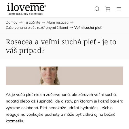
Domov
/
Tu začnite
/
Mám rosaceu
/
Začervenaná pleť s rozšírenými žilkami
/
Veľmi suchá pleť
Rosacea a veľmi suchá pleť - je to
váš prípad?
Ak je vaša pleť nielen začervenaná, ale zároveň veľmi suchá,
napätá alebo až šupinatá, ide o stav, pri ktorom je kožná bariéra
výrazne oslabená. Pleť nedokáže udržať hydratáciu, rýchlo
reaguje na vonkajšie podnety a môže byť citlivá aj na bežnú
kozmetiku.