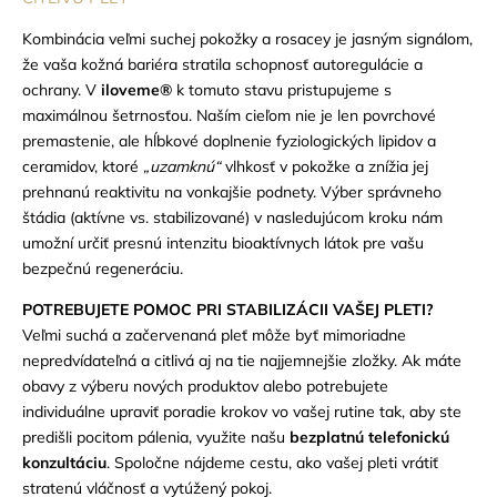
Kombinácia veľmi suchej pokožky a rosacey je jasným signálom,
že vaša kožná bariéra stratila schopnosť autoregulácie a
ochrany. V
iloveme®
k tomuto stavu pristupujeme s
maximálnou šetrnosťou. Naším cieľom nie je len povrchové
premastenie, ale hĺbkové doplnenie fyziologických lipidov a
ceramidov, ktoré
„uzamknú“
vlhkosť v pokožke a znížia jej
prehnanú reaktivitu na vonkajšie podnety. Výber správneho
štádia (aktívne vs. stabilizované) v nasledujúcom kroku nám
umožní určiť presnú intenzitu bioaktívnych látok pre vašu
bezpečnú regeneráciu.
POTREBUJETE POMOC PRI STABILIZÁCII VAŠEJ PLETI?
Veľmi suchá a začervenaná pleť môže byť mimoriadne
nepredvídateľná a citlivá aj na tie najjemnejšie zložky. Ak máte
obavy z výberu nových produktov alebo potrebujete
individuálne upraviť poradie krokov vo vašej rutine tak, aby ste
predišli pocitom pálenia, využite našu
bezplatnú telefonickú
konzultáciu
. Spoločne nájdeme cestu, ako vašej pleti vrátiť
stratenú vláčnosť a vytúžený pokoj.