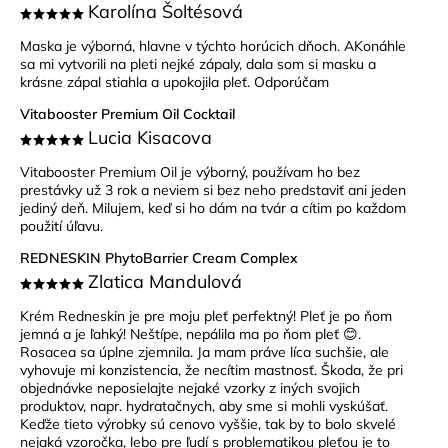
Karolína Šoltésová
Maska je výborná, hlavne v týchto horúcich dňoch. AKonáhle
sa mi vytvorili na pleti nejké zápaly, dala som si masku a
krásne zápal stiahla a upokojila pleť. Odporúčam
Vitabooster Premium Oil Cocktail
Lucia Kisacova
Vitabooster Premium Oil je výborný, používam ho bez
prestávky už 3 rok a neviem si bez neho predstaviť ani jeden
jediný deň. Milujem, keď si ho dám na tvár a cítim po každom
použití úľavu.
REDNESKIN PhytoBarrier Cream Complex
Zlatica Mandulová
Krém Redneskin je pre moju pleť perfektný! Pleť je po ňom
jemná a je ľahký! Neštípe, nepálila ma po ňom pleť 😊.
Rosacea sa úplne zjemnila. Ja mam práve líca suchšie, ale
vyhovuje mi konzistencia, že necítim mastnosť. Škoda, že pri
objednávke neposielajte nejaké vzorky z iných svojich
produktov, napr. hydratačnych, aby sme si mohli vyskúšať.
Keďže tieto výrobky sú cenovo vyššie, tak by to bolo skvelé
nejaká vzoročka, lebo pre ľudí s problematikou pleťou je to