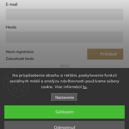
E-mail
Heslo
Nová registrácia
Prihlásiť
Zabudnuté heslo
sa
alebo
Na prispôsobenie obsahu a reklám, poskytovanie funkcií
Prihlásiť sa cez Google
sociálnych médií a analýzu návštevnosti používame súbory
cookie. Viac informácií
tu
.
Prihlásiť sa cez Seznam
Nastavenie
Súhlasím
© 2026 iloveme® | biotechnology cosmetics. Všetky práva
vyhradené.
Odmietnuť