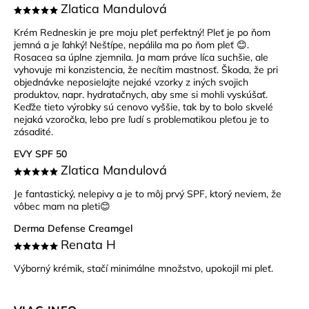
Zlatica Mandulová
Krém Redneskin je pre moju pleť perfektný! Pleť je po ňom
jemná a je ľahký! Neštípe, nepálila ma po ňom pleť 😊.
Rosacea sa úplne zjemnila. Ja mam práve líca suchšie, ale
vyhovuje mi konzistencia, že necítim mastnosť. Škoda, že pri
objednávke neposielajte nejaké vzorky z iných svojich
produktov, napr. hydratačnych, aby sme si mohli vyskúšať.
Keďže tieto výrobky sú cenovo vyššie, tak by to bolo skvelé
nejaká vzoročka, lebo pre ľudí s problematikou pleťou je to
zásadité.
EVY SPF 50
Zlatica Mandulová
Je fantastický, nelepivy a je to môj prvý SPF, ktorý neviem, že
vôbec mam na pleti😊
Derma Defense Creamgel
Renata H
Výborný krémik, stačí minimálne množstvo, upokojil mi pleť.