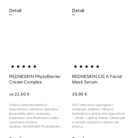
Detail
Detail
REDNESKIN PhytoBarrier
REDNESKIN CICA Facial
Cream Complex
Mask Serum
22,50 €
35,90 €
od
Cielená dermokozmetická
SOS intenzívne upokojenie s
starostlivosť, vytvorená špeciálne
chladivým efektom, hĺbková
pre potreby pleti s rosaceou,
hydratácia a jemný anti-age účinok
kuperózou, precitlivenosťou alebo
– všetko v jedinej maske. Citlivá pleť
narušenou kožnou
si zaslúži výnimočne šetrnú, ale
bariérou. REDNESKIN PhytoBarrier...
účinnú...