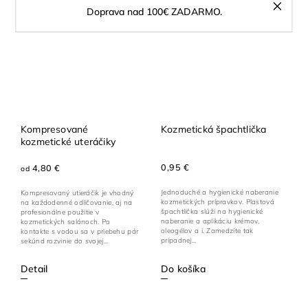
Doprava nad 100€ ZADARMO.
Kompresované
Kozmetická špachtlička
kozmetické uteráčiky
0,95 €
4,80 €
od
Jednoduché a hygienické naberanie
Kompresovaný utieráčik je vhodný
kozmetických prípravkov. Plastová
na každodenné odličovanie, aj na
špachtlička slúži na hygienické
profesionálne použitie v
naberanie a aplikáciu krémov,
kozmetických salónoch. Po
oleogélov a i. Zamedzíte tak
kontakte s vodou sa v priebehu pár
prípadnej...
sekúnd rozvinie do svojej...
Detail
Do košíka