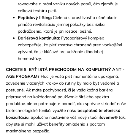
rovnováhe a bráni vzniku nových papúl, čím zjemňuje
celkovú textúru pleti.
Peptidový lifting:
Cielená starostlivosť o očné okolie
prináša revitalizáciu jemnej pokožky bez rizika
podráždenia, ktoré je pri rosacei bežné.
Bariérová kontinuita:
Fytobariérový komplex
zabezpečuje, že pleť zostáva chránená pred vonkajšími
vplyvmi, čo je kľúčové pre udržanie dlhodobej
homeostázy.
CHCETE SI BYŤ ISTÁ PRECHODOM NA KOMPLETNÝ ANTI-
AGE PROGRAM?
Hoci je vaša pleť momentálne upokojená,
zavedenie viacerých krokov do rutiny by malo byť vedomé a
postupné. Ak máte pochybnosti, či je vaša kožná bariéra
pripravená na každodenné používanie širšieho spektra
produktov, alebo potrebujete poradiť, ako správne striedať naše
biotechnologické toniká, využite našu
bezplatnú telefonickú
konzultáciu
. Spoločne nastavíme váš nový rituál
iloveme®
tak,
aby ste si mohli užívať benefity omladenia s pocitom
maximálneho bezpečia.