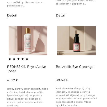
pustulóznym typom rosacei, teda
up a nečistoty. Nezanecháva na
so sklonom k zápalom a...
pokožke pocit...
Detail
Detail
REDNESKIN PhytoActive
Re-vitalift Eye Creamgel
Toner
39,50 €
12 €
od
Revitalizujúci a liftingový očný
Jemný pleťový toner bez parfumácie
krémgél Mimoriadne účinný a
určený na každodenné použitie,
zároveň veľmi jemný očný krémgél
špeciálne vyvinutý pre potreby
je tým pravým riešením pre náročnú
citlivej pokožky so sklonom k
pokožku očného okolia. Vďaka
rosacei, periorálnej dermatitíde,
vysokému obsahu...
akné – aj...