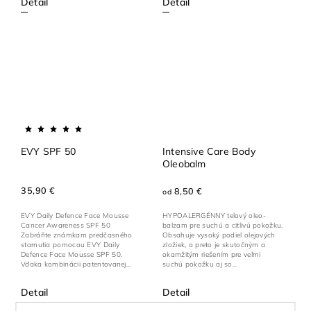
Detail
Detail
EVY SPF 50
Intensive Care Body
Oleobalm
35,90 €
8,50 €
od
EVY Daily Defence Face Mousse
HYPOALERGÉNNY telový oleo-
Cancer Awareness SPF 50
balzam pre suchú a citlivú pokožku.
Zabráňte známkam predčasného
Obsahuje vysoký podiel olejových
starnutia pomocou EVY Daily
zložiek, a preto je skutočným a
Defence Face Mousse SPF 50.
okamžitým riešením pre veľmi
Vďaka kombinácii patentovanej...
suchú pokožku aj so...
Detail
Detail