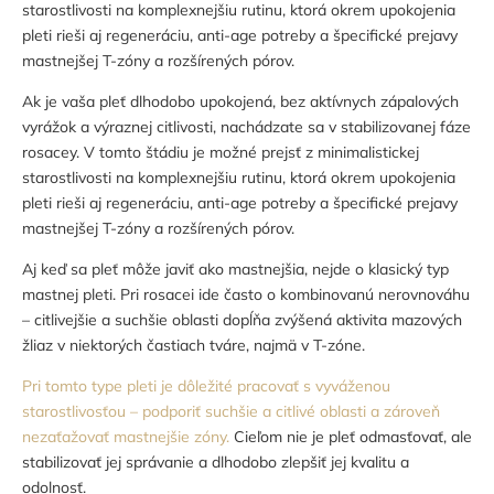
starostlivosti na komplexnejšiu rutinu, ktorá okrem upokojenia
pleti rieši aj regeneráciu, anti-age potreby a špecifické prejavy
mastnejšej T-zóny a rozšírených pórov.
Ak je vaša pleť dlhodobo upokojená, bez aktívnych zápalových
vyrážok a výraznej citlivosti, nachádzate sa v stabilizovanej fáze
rosacey. V tomto štádiu je možné prejsť z minimalistickej
starostlivosti na komplexnejšiu rutinu, ktorá okrem upokojenia
pleti rieši aj regeneráciu, anti-age potreby a špecifické prejavy
mastnejšej T-zóny a rozšírených pórov.
Aj keď sa pleť môže javiť ako mastnejšia, nejde o klasický typ
mastnej pleti. Pri rosacei ide často o kombinovanú nerovnováhu
– citlivejšie a suchšie oblasti dopĺňa zvýšená aktivita mazových
žliaz v niektorých častiach tváre, najmä v T-zóne.
Pri tomto type pleti je dôležité pracovať s vyváženou
starostlivosťou – podporiť suchšie a citlivé oblasti a zároveň
nezaťažovať mastnejšie zóny.
Cieľom nie je pleť odmasťovať, ale
stabilizovať jej správanie a dlhodobo zlepšiť jej kvalitu a
odolnosť.