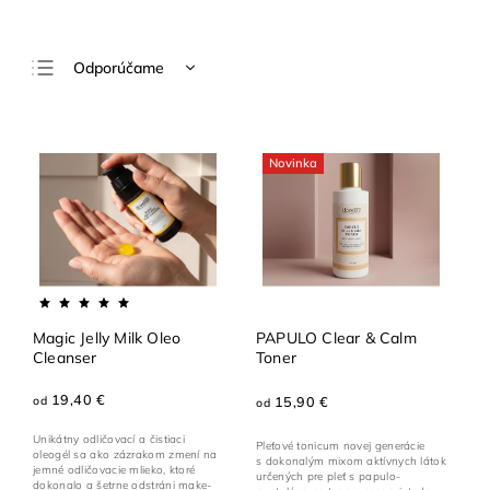
Odporúčame
Najlacnejšie
Najdrahšie
Novinka
Najpredávanejšie
Abecedne
Magic Jelly Milk Oleo
PAPULO Clear & Calm
Cleanser
Toner
19,40 €
od
15,90 €
od
Unikátny odličovací a čistiaci
Pleťové tonicum novej generácie
oleogél sa ako zázrakom zmení na
s dokonalým mixom aktívnych látok
jemné odličovacie mlieko, ktoré
určených pre pleť s papulo-
dokonalo a šetrne odstráni make-