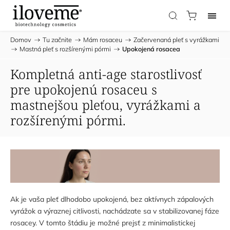
Domov
/
Tu začnite
/
Mám rosaceu
/
Začervenaná pleť s vyrážkami
/
Mastná pleť s rozšírenými pórmi
/
Upokojená rosacea
Kompletná anti-age starostlivosť
pre upokojenú rosaceu s
mastnejšou pleťou, vyrážkami a
rozšírenými pórmi.
Ak je vaša pleť dlhodobo upokojená, bez aktívnych zápalových
vyrážok a výraznej citlivosti, nachádzate sa v stabilizovanej fáze
rosacey. V tomto štádiu je možné prejsť z minimalistickej