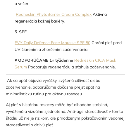
a večer
Redneskin PhytoBarrier Cream Complex
Aktívna
regenerácia kožnej bariéry.
5. SPF
EVY Daily Defence Face Mousse SPF 50
Chráni pleť pred
UV žiarením a zhoršením začervenania.
♥
ODPORÚČAME 1× týždenne
Redneskin CICA Mask
Serum
Podporuje regeneráciu a sťahuje začervenanie.
Ak sa opäť objavia vyrážky, zvýšená citlivosť alebo
začervenanie, odporúčame dočasne prejsť späť na
minimalistickú rutinu pre aktívnu rosaceu.
Aj pleť s históriou rosacey môže byť dlhodobo stabilná,
vyvážená a vizuálne zjednotená. Anti-age starostlivosť v tomto
štádiu už nie je rizikom, ale prirodzeným pokračovaním vedomej
starostlivosti o citlivú pleť.