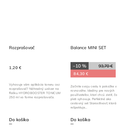
Rozprašovač
Balance MINI SET
–10 %
93,70 €
1,20 €
84,30 €
Vyhovuje vám aplikácia toneru cez
Začnite svoju cestu k pokožke v
rozprašovač? Náhradný uzáver na
rovnováhe. Ideálny pre nových
fľašku HYDROBOOSTER TONICUM
používateľov, ktorí chcú zistiť, čo
250 ml vo forme rozprašovača.
pleti vyhovuje. Perfektné ako
cestovný set Starostlivosť, ktorá
rešpektuje...
Do košíka
Do košíka