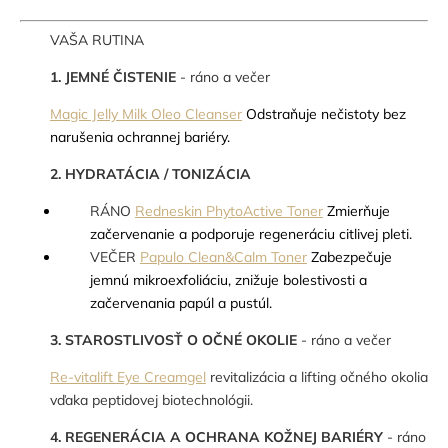
VAŠA RUTINA
1. JEMNÉ ČISTENIE
- ráno a večer
Magic Jelly Milk Oleo Cleanser
Odstraňuje nečistoty bez
narušenia ochrannej bariéry.
2. HYDRATÁCIA / TONIZÁCIA
RÁNO
Redneskin PhytoActive Toner
Zmierňuje
začervenanie a podporuje regeneráciu citlivej pleti.
VEČER
Papulo Clean&Calm Toner
Zabezpečuje
jemnú mikroexfoliáciu, znižuje bolestivosti a
začervenania papúl a pustúl.
3. STAROSTLIVOSŤ O OČNÉ OKOLIE
- ráno a večer
Re-vitalift Eye Creamgel
revitalizácia a lifting očného okolia
vďaka peptidovej biotechnológii.
4. REGENERÁCIA A OCHRANA KOŽNEJ BARIÉRY
- ráno