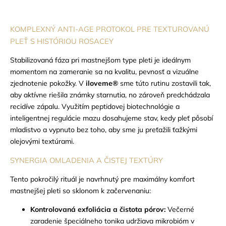
KOMPLEXNÝ ANTI-AGE PROTOKOL PRE TEXTUROVANÚ
PLEŤ S HISTÓRIOU ROSACEY
Stabilizovaná fáza pri mastnejšom type pleti je ideálnym
momentom na zameranie sa na kvalitu, pevnosť a vizuálne
zjednotenie pokožky. V
iloveme®
sme túto rutinu zostavili tak,
aby aktívne riešila známky starnutia, no zároveň predchádzala
recidíve zápalu. Využitím peptidovej biotechnológie a
inteligentnej regulácie mazu dosahujeme stav, kedy pleť pôsobí
mladistvo a vypnuto bez toho, aby sme ju preťažili ťažkými
olejovými textúrami.
SYNERGIA OMLADENIA A ČISTEJ TEXTÚRY
Tento pokročilý rituál je navrhnutý pre maximálny komfort
mastnejšej pleti so sklonom k začervenaniu:
Kontrolovaná exfoliácia a čistota pórov:
Večerné
zaradenie špeciálneho tonika udržiava mikrobióm v