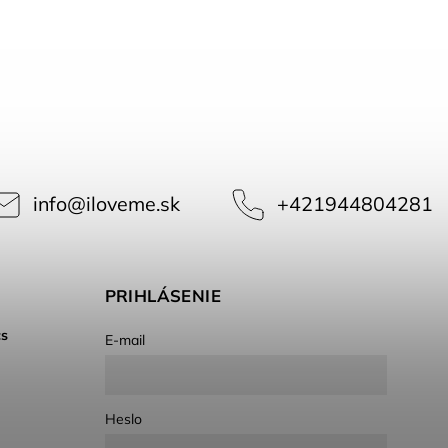
info
@
iloveme.sk
+421944804281
PRIHLÁSENIE
cs
E-mail
Heslo