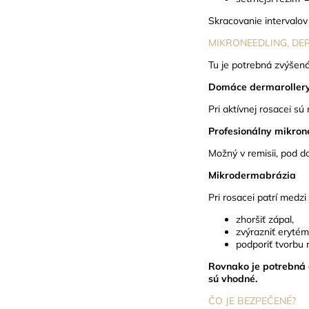
Skracovanie intervalo
MIKRONEEDLING, D
Tu je potrebná zvýšená
Domáce dermaroller
Pri aktívnej rosacei s
Profesionálny mikron
Možný v remisii, pod d
Mikrodermabrázia
Pri rosacei patrí med
zhoršiť zápal,
zvýrazniť erytém
podporiť tvorbu 
Rovnako je potrebná 
sú vhodné.
ČO JE BEZPEČENÉ?