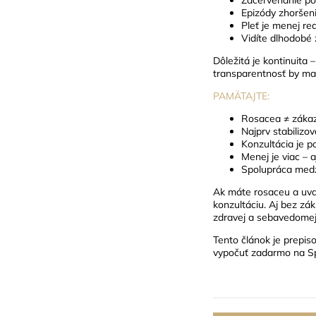
Epizódy zhoršeni
Pleť je menej rea
Vidíte dlhodobé 
Dôležitá je kontinuita
transparentnosť by ma
PAMÄTAJTE:
Rosacea ≠ zákaz 
Najprv stabilizov
Konzultácia je po
Menej je viac – a
Spolupráca medz
Ak máte rosaceu a uvaž
konzultáciu.
Aj bez zák
zdravej a sebavedomej 
Tento článok je prepis
vypočuť zadarmo na S