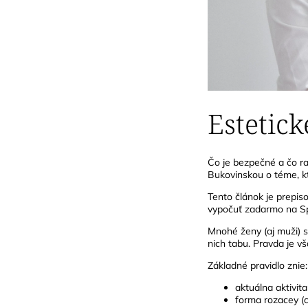
Estetic
Čo je bezpečné a čo r
Bukovinskou o téme, kt
Tento článok je prepis
vypočuť zadarmo na S
Mnohé ženy (aj muži) s 
nich tabu. Pravda je vš
Základné pravidlo znie
aktuálna aktivita
forma rozacey (c