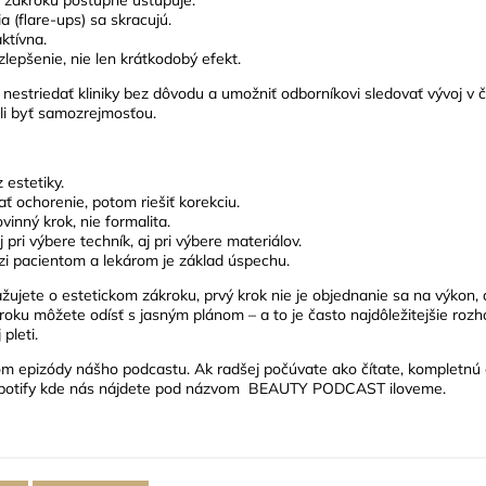
a (flare-ups) sa skracujú.
ktívna.
zlepšenie, nie len krátkodobý efekt.
 – nestriedať kliniky bez dôvodu a umožniť odborníkovi sledovať vývoj v
li byť samozrejmosťou.
estetiky.
ať ochorenie, potom riešiť korekciu.
vinný krok, nie formalita.
j pri výbere techník, aj pri výbere materiálov.
i pacientom a lekárom je základ úspechu.
ujete o estetickom zákroku, prvý krok nie je objednanie sa na výkon, 
roku môžete odísť s jasným plánom – a to je často najdôležitejšie rozh
pleti.
om epizódy nášho podcastu. Ak radšej počúvate ako čítate,
kompletnú 
potify kde nás nájdete pod názvom
BEAUTY PODCAST iloveme
.