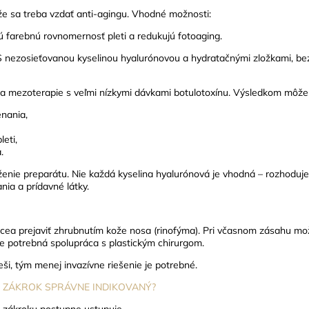
 sa treba vzdať anti-agingu.
Vhodné možnosti:
ú farebnú rovnomernosť pleti a redukujú fotoaging.
S nezosieťovanou kyselinou hyalurónovou a hydratačnými zložkami, be
a mezoterapie s veľmi nízkymi dávkami botulotoxínu. Výsledkom môže 
enania,
leti,
.
ženie preparátu. Nie každá kyselina hyalurónová je vhodná – rozhoduje
nia a prídavné látky.
ea prejaviť zhrubnutím kože nosa (rinofýma).
Pri včasnom zásahu mož
je potrebná spolupráca s plastickým chirurgom.
eši, tým menej invazívne riešenie je potrebné.
E ZÁKROK SPRÁVNE INDIKOVANÝ?
 zákroku postupne ustupuje.