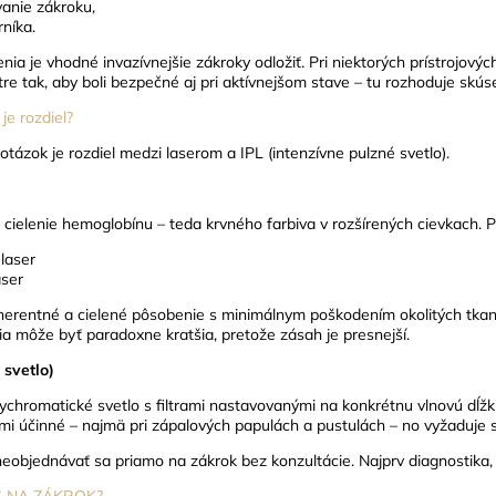
anie zákroku,
níka.
ia je vhodné invazívnejšie zákroky odložiť. Pri niektorých prístrojový
e tak, aby boli bezpečné aj pri aktívnejšom stave – tu rozhoduje skús
e rozdiel?
otázok je rozdiel medzi laserom a IPL (intenzívne pulzné svetlo).
cielenie hemoglobínu – teda krvného farbiva v rozšírených cievkach. P
 laser
aser
herentné a cielené pôsobenie s minimálnym poškodením okolitých tkaní
ia môže byť paradoxne kratšia, pretože zásah je presnejší.
 svetlo)
olychromatické svetlo s filtrami nastavovanými na konkrétnu vlnovú dĺžk
mi účinné – najmä pri zápalových papulách a pustulách – no vyžaduje s
eobjednávať sa priamo na zákrok bez konzultácie. Najprv diagnostika,
S NA ZÁKROK?