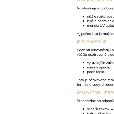
Najvhodnejšie obdobie 
nižšie riziko po
lepšie podmienky
menšia UV záťaž
Aj počas leta je možné
JE TO BOLESTIVÉ?
Pacienti prirovnávajú 
väčšiu ošetrovanú plo
výraznejšie zače
mierny opuch,
pocit tepla.
Toto je očakávaná reak
termálne vody, chlade
KOĽKO SEDENÍ JE P
Štandardne sa odporúč
silnejší zákrok 
šetrnejší režim 