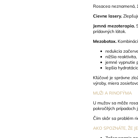
Rosacea neznamená, že
Cievne lasery.
Zlepšuj
Jemná mezoterapia.
prídavných látok.
Mezobotox.
Kombináci
redukcia začerv
nižšia reaktivita,
jemné vypnutie p
lepšia hydratácia
Kľúčové je správne zlo
výroby, miera zosieťova
MUŽI A RINOFÝMA
U mužov sa môže rosac
pokročilých prípadoch 
Čím skôr sa problém ri
AKO SPOZNÁTE, ŽE J
Začervenanie po