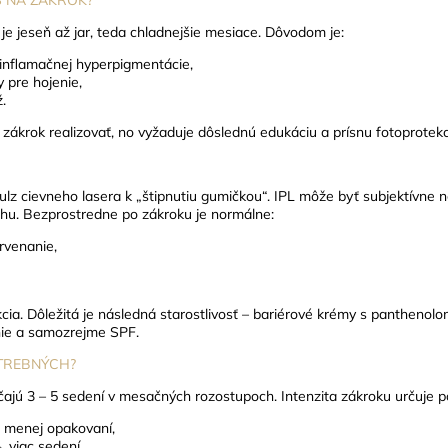
je jeseň až jar, teda chladnejšie mesiace.
Dôvodom je:
stinflamačnej hyperpigmentácie,
 pre hojenie,
.
 zákrok realizovať, no vyžaduje dôslednú edukáciu a prísnu fotoprotekc
pulz cievneho lasera k „štipnutiu gumičkou“. IPL môže byť subjektívne n
chu.
Bezprostredne po zákroku je normálne:
rvenanie,
cia. Dôležitá je následná starostlivosť – bariérové krémy s panthenol
nie a samozrejme SPF.
OTREBNÝCH?
ajú 3 – 5 sedení v mesačných rozostupoch.
Intenzita zákroku určuje 
→ menej opakovaní,
→ viac sedení.