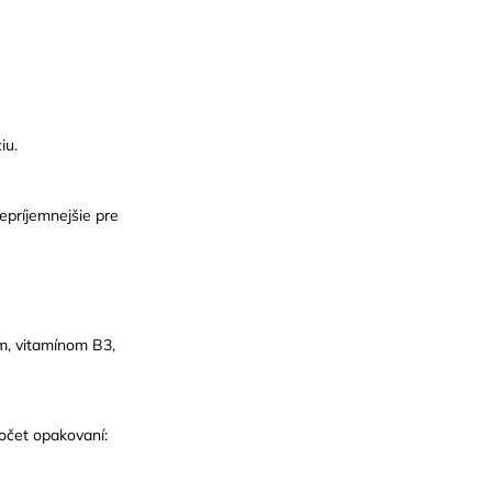
iu.
epríjemnejšie pre
om, vitamínom B3,
počet opakovaní: