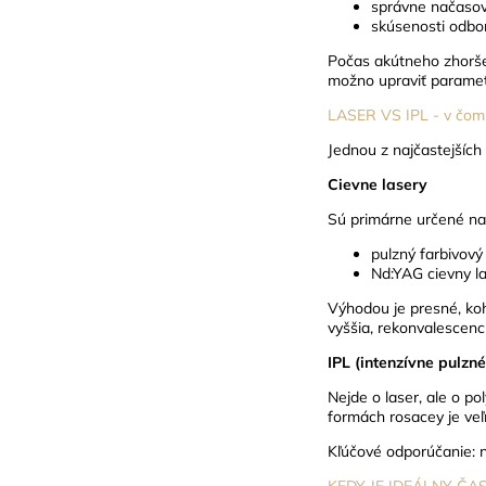
správne načasov
skúsenosti odbor
Počas akútneho zhoršen
možno upraviť parametr
LASER VS IPL - v čom j
Jednou z najčastejších 
Cievne lasery
Sú primárne určené na 
pulzný farbivový
Nd:YAG cievny l
Výhodou je presné, ko
vyššia, rekonvalescenc
IPL (intenzívne pulzné
Nejde o laser, ale o p
formách rosacey je veľ
Kľúčové odporúčanie: n
KEDY JE IDEÁLNY ČA