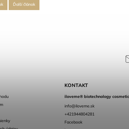
ok
Ďalší článok
KONTAKT
hodu
iloveme® biotechnology cosmeti
ém
info
@
iloveme.sk
+421944804281
ienky
Facebook
ch údajov