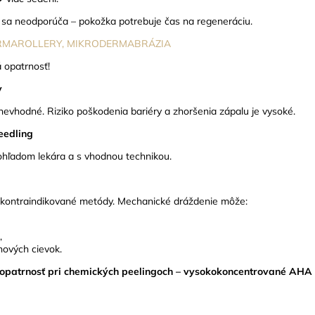
v sa neodporúča – pokožka potrebuje čas na regeneráciu.
ERMAROLLERY, MIKRODERMABRÁZIA
 opatrnosť!
y
ú nevhodné. Riziko poškodenia bariéry a zhoršenia zápalu je vysoké.
eedling
ohľadom lekára a s vhodnou technikou.
zi kontraindikované metódy. Mechanické dráždenie môže:
,
nových cievok.
opatrnosť pri chemických peelingoch – vysokokoncentrované AHA 