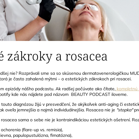
ké zákroky a rosacea
adšej nie?
Rozprávali sme sa so skúsenou dermatovenerologičkou MUD
orá je často zahalená mýtmi – o estetických zákrokoch pri rosacei.
om epizódy nášho podcastu. Ak radšej počúvate ako čítate,
kompletnú 
potify kde nás nájdete pod názvom
BEAUTY PODCAST iloveme
.
touto diagnózou žijú v presvedčení, že akýkoľvek anti-aging či estetick
ak oveľa jemnejšia a najmä individuálnejšia.
Rosacea nie je
"stopka"
pre
: rosacea sama o sebe nie je kontraindikáciou estetických ošetrení. Ro
 ochorenia (flare-up vs. remisia),
ievna, papulopustulózna, fimatózna),