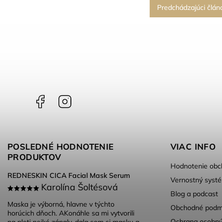
Predchádzajúci člán
Facebook
Instagram
POSLEDNÉ HODNOTENIE
VIAC INFO
PRODUKTOV
Hodnotenie obc
REDNESKIN CICA Facial Mask Serum
Vernostný syst
Karolína Šoltésová
Blog a podcast
Maska je výborná, hlavne v týchto
Obchodné podm
horúcich dňoch. AKonáhle sa mi vytvorili
Ochrana osobný
na pleti nejké zápaly, dala som si masku a