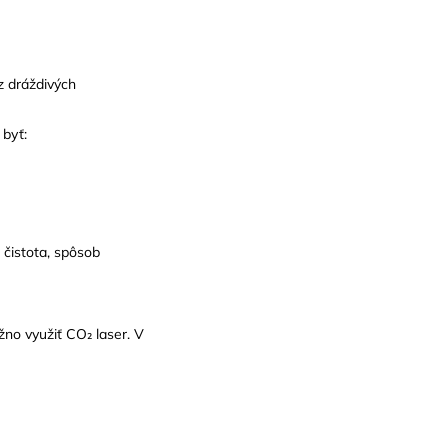
z dráždivých
byť:
 čistota, spôsob
no využiť CO₂ laser. V