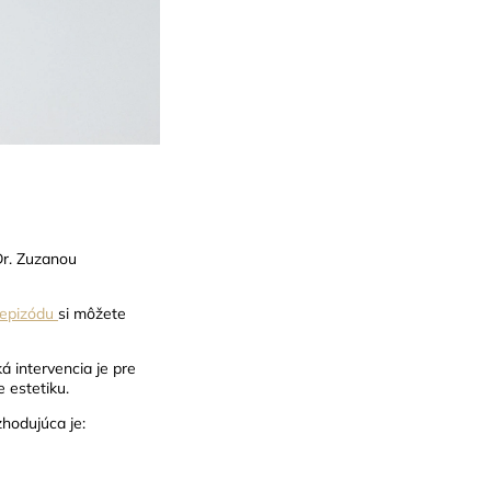
r. Zuzanou
epizódu
si môžete
á intervencia je pre
 estetiku.
zhodujúca je: