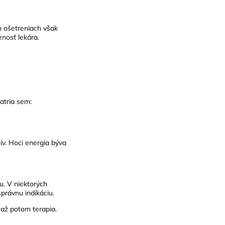
ch ošetreniach však
enosť lekára.
atria sem:
v. Hoci energia býva
u. V niektorých
právnu indikáciu.
 až potom terapia.