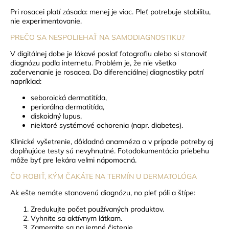
Pri rosacei platí zásada: menej je viac. Pleť potrebuje stabilitu,
nie experimentovanie.
PREČO SA NESPOLIEHAŤ NA SAMODIAGNOSTIKU?
V digitálnej dobe je lákavé poslať fotografiu alebo si stanoviť
diagnózu podľa internetu. Problém je, že nie všetko
začervenanie je rosacea.
Do diferenciálnej diagnostiky patrí
napríklad:
seboroická dermatitída,
periorálna dermatitída,
diskoidný lupus,
niektoré systémové ochorenia (napr. diabetes).
Klinické vyšetrenie, dôkladná anamnéza a v prípade potreby aj
doplňujúce testy sú nevyhnutné. Fotodokumentácia priebehu
môže byť pre lekára veľmi nápomocná.
ČO ROBIŤ, KÝM ČAKÁTE NA TERMÍN U DERMATOLÓGA
Ak ešte nemáte stanovenú diagnózu, no pleť páli a štípe:
Zredukujte počet používaných produktov.
Vyhnite sa aktívnym látkam.
Zamerajte sa na jemné čistenie.