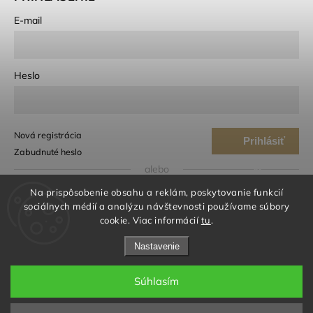
E-mail
Heslo
Nová registrácia
Prihlásiť
Zabudnuté heslo
sa
alebo
Na prispôsobenie obsahu a reklám, poskytovanie funkcií
Prihlásiť sa cez Google
sociálnych médií a analýzu návštevnosti používame súbory
cookie. Viac informácií
tu
.
Prihlásiť sa cez Seznam
Nastavenie
Súhlasím
© 2026 iloveme® | biotechnology cosmetics. Všetky práva