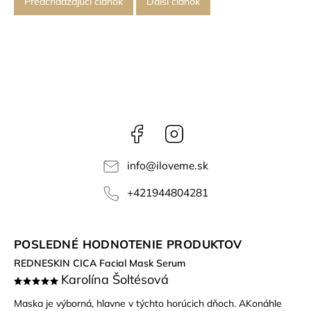
Predchádzajúci článok
Ďalší článok
Facebook
Instagram
info
@
iloveme.sk
+421944804281
POSLEDNÉ HODNOTENIE PRODUKTOV
REDNESKIN CICA Facial Mask Serum
Karolína Šoltésová
Maska je výborná, hlavne v týchto horúcich dňoch. AKonáhle