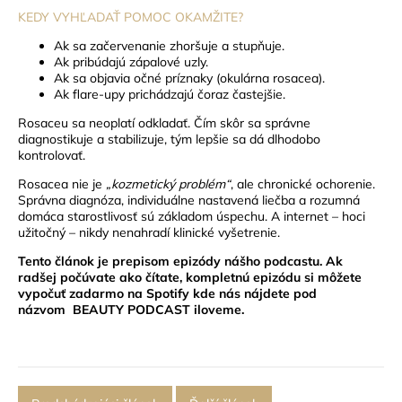
KEDY VYHĽADAŤ POMOC OKAMŽITE?
Ak sa začervenanie zhoršuje a stupňuje.
Ak pribúdajú zápalové uzly.
Ak sa objavia očné príznaky (okulárna rosacea).
Ak flare-upy prichádzajú čoraz častejšie.
Rosaceu sa neoplatí odkladať. Čím skôr sa správne
diagnostikuje a stabilizuje, tým lepšie sa dá dlhodobo
kontrolovať.
Rosacea nie je
„kozmetický problém“
, ale chronické ochorenie.
Správna diagnóza, individuálne nastavená liečba a rozumná
domáca starostlivosť sú základom úspechu. A internet – hoci
užitočný – nikdy nenahradí klinické vyšetrenie.
Tento článok je prepisom epizódy nášho podcastu. Ak
radšej počúvate ako čítate,
kompletnú epizódu
si môžete
vypočuť zadarmo na Spotify kde nás nájdete pod
názvom
BEAUTY PODCAST iloveme
.