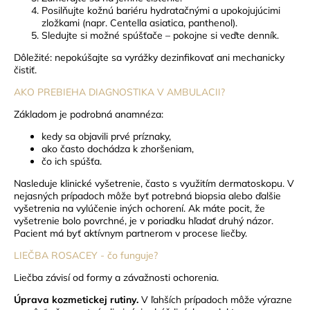
Posilňujte kožnú bariéru hydratačnými a upokojujúcimi
zložkami (napr. Centella asiatica, panthenol).
Sledujte si možné spúšťače – pokojne si veďte denník.
Dôležité: nepokúšajte sa vyrážky dezinfikovať ani mechanicky
čistiť.
AKO PREBIEHA DIAGNOSTIKA V AMBULACII?
Základom je podrobná anamnéza:
kedy sa objavili prvé príznaky,
ako často dochádza k zhoršeniam,
čo ich spúšťa.
Nasleduje klinické vyšetrenie, často s využitím dermatoskopu. V
nejasných prípadoch môže byť potrebná biopsia alebo ďalšie
vyšetrenia na vylúčenie iných ochorení.
Ak máte pocit, že
vyšetrenie bolo povrchné, je v poriadku hľadať druhý názor.
Pacient má byť aktívnym partnerom v procese liečby.
LIEČBA ROSACEY - čo funguje?
Liečba závisí od formy a závažnosti ochorenia.
Úprava kozmetickej rutiny.
V ľahších prípadoch môže výrazne