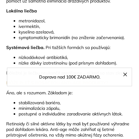
pomôcť už samotná eliminácia dráždivých produktov.
Lokálna liečba
metronidazol,
ivermektín,
kyselina azelaová,
symptomaticky brimonidín (na zníženie začervenania).
Systémová liečba.
Pri ťažších formách sa používajú:
nízkodávkové antibiotiká,
nízke dávky izotretinoínu (pod prísnym dohľadom).
Dôležité je liečbu neukončiť predčasne – aj keď sa stav zlepší.
Doprava nad 100€ ZADARMO.
MÔŽE PLEŤ S ROSACEOU ANTI-AGE PRODUKTY?
Áno, ale s rozumom.
Základom je:
stabilizovaná bariéra,
minimalizácia zápalu,
postupné a individuálne zaraďovanie aktívnych látok.
Retinoidy či silné aktívne látky by mali byť používané výhradne
pod dohľadom lekára. Anti-age môže zahŕňať aj šetrné
prístrojové ošetrenia, no vždy mimo akútnej fázy ochorenia.