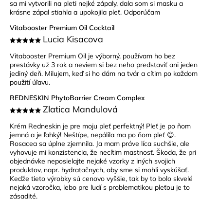
sa mi vytvorili na pleti nejké zápaly, dala som si masku a
krásne zápal stiahla a upokojila pleť. Odporúčam
Vitabooster Premium Oil Cocktail
Lucia Kisacova
Vitabooster Premium Oil je výborný, používam ho bez
prestávky už 3 rok a neviem si bez neho predstaviť ani jeden
jediný deň. Milujem, keď si ho dám na tvár a cítim po každom
použití úľavu.
REDNESKIN PhytoBarrier Cream Complex
Zlatica Mandulová
Krém Redneskin je pre moju pleť perfektný! Pleť je po ňom
jemná a je ľahký! Neštípe, nepálila ma po ňom pleť 😊.
Rosacea sa úplne zjemnila. Ja mam práve líca suchšie, ale
vyhovuje mi konzistencia, že necítim mastnosť. Škoda, že pri
objednávke neposielajte nejaké vzorky z iných svojich
produktov, napr. hydratačnych, aby sme si mohli vyskúšať.
Keďže tieto výrobky sú cenovo vyššie, tak by to bolo skvelé
nejaká vzoročka, lebo pre ľudí s problematikou pleťou je to
zásadité.