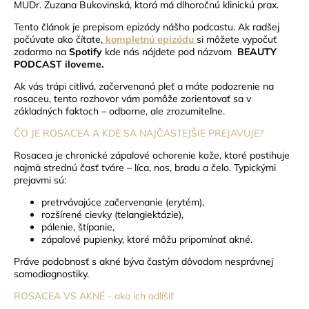
MUDr. Zuzana Bukovinská, ktorá má dlhoročnú klinickú prax.
Tento článok je prepisom epizódy nášho podcastu. Ak radšej
počúvate ako čítate,
kompletnú
epizódu
si môžete vypočuť
zadarmo na
Spotify
kde nás nájdete pod názvom
BEAUTY
PODCAST iloveme
.
Ak vás trápi citlivá, začervenaná pleť a máte podozrenie na
rosaceu, tento rozhovor vám pomôže zorientovať sa v
základných faktoch – odborne, ale zrozumiteľne.
ČO JE ROSACEA A KDE SA NAJČASTEJŠIE PREJAVUJE?
Rosacea je chronické zápalové ochorenie kože, ktoré postihuje
najmä strednú časť tváre – líca, nos, bradu a čelo. Typickými
prejavmi sú:
pretrvávajúce začervenanie (erytém),
rozšírené cievky (telangiektázie),
pálenie, štípanie,
zápalové pupienky, ktoré môžu pripomínať akné.
Práve podobnosť s akné býva častým dôvodom nesprávnej
samodiagnostiky.
ROSACEA VS AKNÉ - ako ich odlíšiť