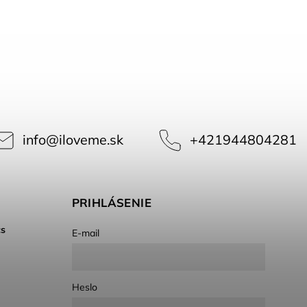
info
@
iloveme.sk
+421944804281
PRIHLÁSENIE
cs
E-mail
Heslo