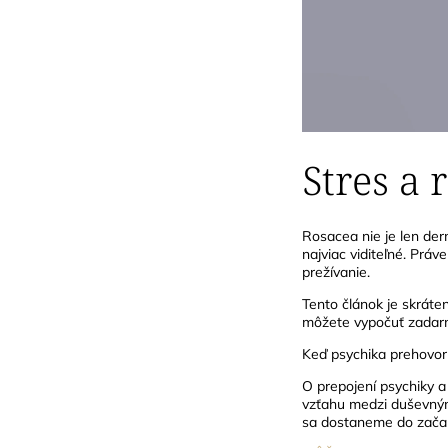
Stres a 
Rosacea nie je len der
najviac viditeľné. Prá
prežívanie.
Tento článok je skráte
môžete vypočuť zadar
Keď psychika prehovorí
O prepojení psychiky a
vzťahu medzi duševným 
sa dostaneme do začar