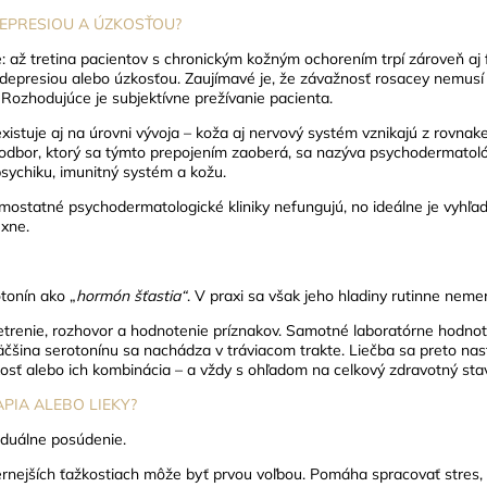
DEPRESIOU A ÚZKOSŤOU?
ne: až tretina pacientov s chronickým kožným ochorením trpí zároveň a
 depresiou alebo úzkosťou.
Zaujímavé je, že závažnosť rosacey nemusí 
Rozhodujúce je subjektívne prežívanie pacienta.
xistuje aj na úrovni vývoja – koža aj nervový systém vznikajú z rovnak
dbor, ktorý sa týmto prepojením zaoberá, sa nazýva psychodermatológi
psychiku, imunitný systém a kožu.
mostatné psychodermatologické kliniky nefungujú, no ideálne je vyhľad
xne.
tonín ako „
hormón šťastia“
. V praxi sa však jeho hladiny rutinne nemera
yšetrenie, rozhovor a hodnotenie príznakov. Samotné laboratórne hodnot
äčšina serotonínu sa nachádza v tráviacom trakte.
Liečba sa preto nast
osť alebo ich kombinácia – a vždy s ohľadom na celkový zdravotný sta
PIA ALEBO LIEKY?
iduálne posúdenie.
ernejších ťažkostiach môže byť prvou voľbou. Pomáha spracovať stres,