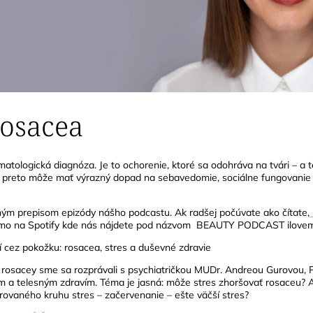
rosacea
matologická diagnóza. Je to ochorenie, ktoré sa odohráva na tvári – a t
ve preto môže mať výrazný dopad na sebavedomie, sociálne fungovanie 
ným prepisom epizódy nášho podcastu. Ak radšej počúvate ako čítate,
mo na Spotify kde nás nájdete pod názvom
BEAUTY PODCAST ilove
 cez pokožku: rosacea, stres a duševné zdravie
 rosacey sme sa rozprávali s psychiatričkou MUDr. Andreou Gurovou, P
a telesným zdravím. Téma je jasná: môže stres zhoršovať rosaceu? A 
ovaného kruhu stres – začervenanie – ešte väčší stres?