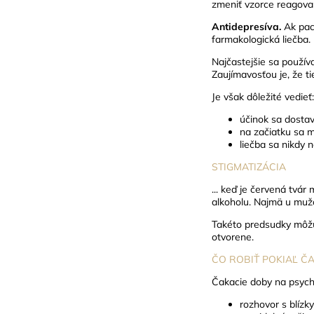
zmeniť vzorce reagova
Antidepresíva.
Ak pac
farmakologická liečba.
Najčastejšie sa používa
Zaujímavosťou je, že ti
Je však dôležité vedieť:
účinok sa dostav
na začiatku sa m
liečba sa nikdy 
STIGMATIZÁCIA
... keď je červená tvár
alkoholu. Najmä u mu
Takéto predsudky môžu 
otvorene.
ČO ROBIŤ POKIAĽ ČA
Čakacie doby na psych
rozhovor s blízky