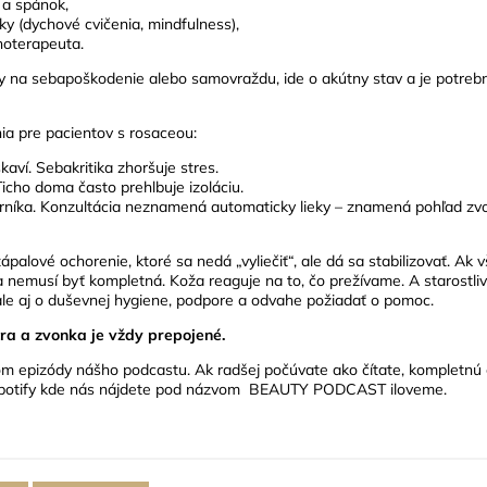
 a spánok,
ky (dychové cvičenia, mindfulness),
hoterapeuta.
ky na sebapoškodenie alebo samovraždu, ide o akútny stav a je potreb
ia pre pacientov s rosaceou
:
kaví. Sebakritika zhoršuje stres.
icho doma často prehlbuje izoláciu.
rníka. Konzultácia neznamená automaticky lieky – znamená pohľad zv
ápalové ochorenie, ktoré sa nedá „vyliečiť“, ale dá sa stabilizovať. A
ba nemusí byť kompletná.
Koža reaguje na to, čo prežívame. A starostliv
ale aj o duševnej hygiene, podpore a odvahe požiadať o pomoc.
ra a zvonka je vždy prepojené.
om epizódy nášho podcastu. Ak radšej počúvate ako čítate,
kompletnú 
potify kde nás nájdete pod názvom
BEAUTY PODCAST iloveme
.