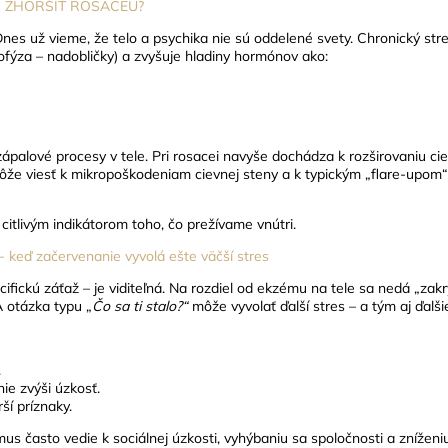
 ZHORŠIŤ ROSACEU?
nes už vieme, že telo a psychika nie sú oddelené svety. Chronický stres
fýza – nadobličky) a zvyšuje hladiny hormónov ako:
zápalové procesy v tele. Pri rosacei navyše dochádza k rozširovaniu ciev
ôže viesť k mikropoškodeniam cievnej steny a k typickým „flare-upom
itlivým indikátorom toho, čo prežívame vnútri.
ď začervenanie vyvolá ešte väčší stres
fickú záťaž – je viditeľná.
Na rozdiel od ekzému na tele sa nedá „zakry
A otázka typu „
Čo sa ti stalo?“
môže vyvolať ďalší stres – a tým aj ďalš
.
nie zvýši úzkosť.
ší príznaky.
s často vedie k sociálnej úzkosti, vyhýbaniu sa spoločnosti a zníženiu 