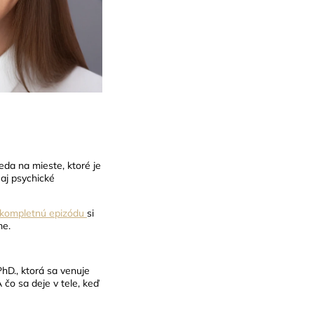
eda na mieste, ktoré je
aj psychické
kompletnú epizódu
si
me
.
hD., ktorá sa venuje
čo sa deje v tele, keď