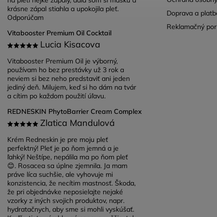
krásne zápal stiahla a upokojila pleť.
Doprava a platb
Odporúčam
Reklamačný por
Vitabooster Premium Oil Cocktail
Lucia Kisacova
Vitabooster Premium Oil je výborný,
používam ho bez prestávky už 3 rok a
neviem si bez neho predstaviť ani jeden
jediný deň. Milujem, keď si ho dám na tvár
a cítim po každom použití úľavu.
REDNESKIN PhytoBarrier Cream Complex
Zlatica Mandulová
Krém Redneskin je pre moju pleť
perfektný! Pleť je po ňom jemná a je
ľahký! Neštípe, nepálila ma po ňom pleť
😊. Rosacea sa úplne zjemnila. Ja mam
práve líca suchšie, ale vyhovuje mi
konzistencia, že necítim mastnosť. Škoda,
že pri objednávke neposielajte nejaké
vzorky z iných svojich produktov, napr.
hydratačnych, aby sme si mohli vyskúšať.