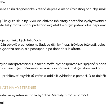
nia.
ient spĺňa diagnostické kritériá depresie alebo úzkostnej poruchy, môž
jú lieky zo skupiny SSRI (selektívne inhibítory spätného vychytávania s
eto lieky môžu mať aj protizápalový efekt – a tým potenciálne nepriamo
uje po niekoľkých týždňoch,
ôžu objaviť prechodné nežiaduce účinky (napr. tráviace ťažkosti, bolesť
nevysádza náhle, ale postupne a po dohode s lekárom.
 mylne interpretovaná.
Rosacea môže byť nespravodlivo spájaná s nad
žov s výrazným začervenaním nosa dochádza k mylným domnienkam.
prehlbovať psychickú záťaž a oddialiť vyhľadanie pomoci. O to dôležite
KÁTE NA VYŠETRENIE?
iatrické vyšetrenie môžu byť dlhé. Medzitým môže pomôcť:
mi,