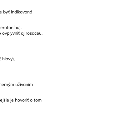
e byť indikovaná
erotonínu).
 ovplyvniť aj rosaceu.
 hlavy),
merným užívaním
jšie je hovoriť o tom