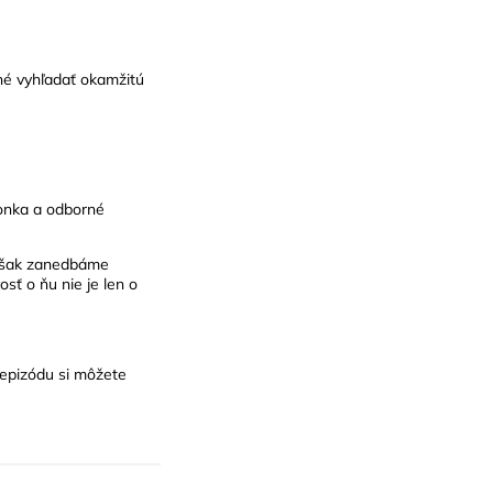
né vyhľadať okamžitú
onka a odborné
k však zanedbáme
osť o ňu nie je len o
epizódu
si môžete