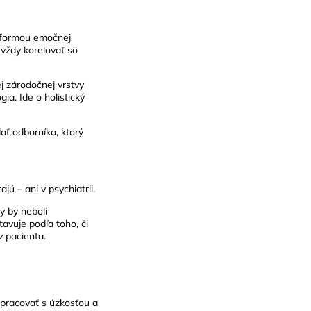
j formou emočnej
vždy korelovať so
ej zárodočnej vrstvy
a. Ide o holistický
ať odborníka, ktorý
jú – ani v psychiatrii.
y by neboli
avuje podľa toho, či
v pacienta.
 pracovať s úzkosťou a