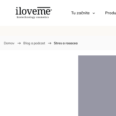
Tu začnite
Produ
Domov
/
Blog a podcast
/
Stres a rosacea