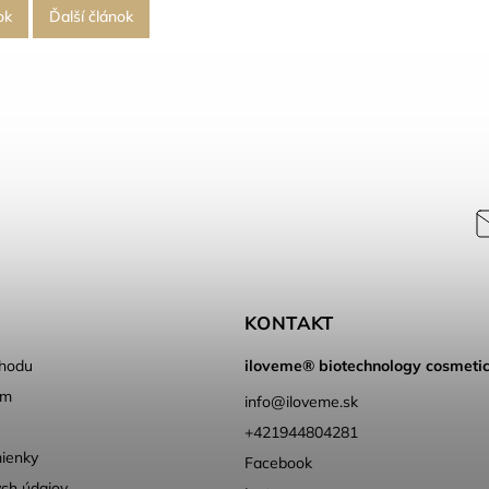
ok
Ďalší článok
KONTAKT
hodu
iloveme® biotechnology cosmeti
ém
info
@
iloveme.sk
+421944804281
ienky
Facebook
ch údajov