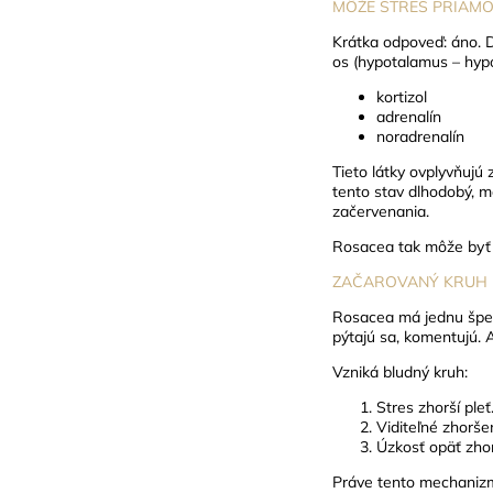
MÔŽE STRES PRIAMO
Krátka odpoveď: áno.
D
os (hypotalamus – hypo
kortizol
adrenalín
noradrenalín
Tieto látky ovplyvňujú 
tento stav dlhodobý, m
začervenania.
Rosacea tak môže byť c
ZAČAROVANÝ KRUH - ke
Rosacea má jednu špeci
pýtajú sa, komentujú. 
Vzniká bludný kruh:
Stres zhorší pleť
Viditeľné zhorše
Úzkosť opäť zhor
Práve tento mechanizmu