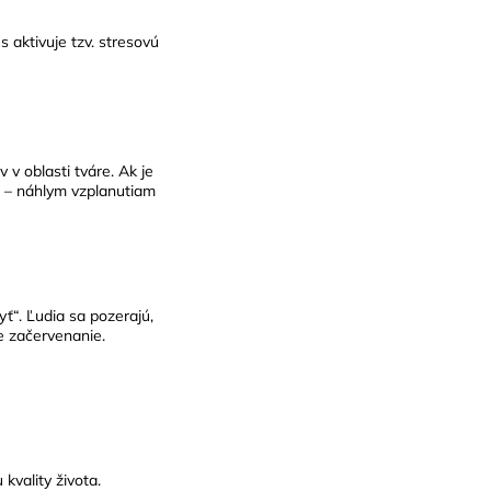
 aktivuje tzv. stresovú
 v oblasti tváre. Ak je
“ – náhlym vzplanutiam
ť“. Ľudia sa pozerajú,
ie začervenanie.
kvality života.