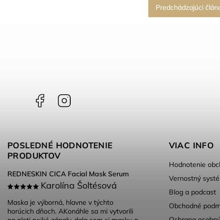
Predchádzajúci člán
Facebook
Instagram
POSLEDNÉ HODNOTENIE
VIAC INFO
PRODUKTOV
Hodnotenie obc
REDNESKIN CICA Facial Mask Serum
Vernostný syst
Karolína Šoltésová
Blog a podcast
Maska je výborná, hlavne v týchto
Obchodné podm
horúcich dňoch. AKonáhle sa mi vytvorili
Ochrana osobný
na pleti nejké zápaly, dala som si masku a