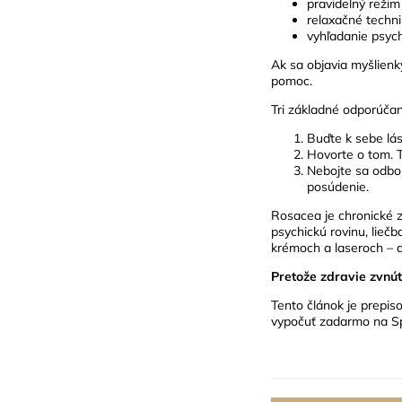
pravidelný režim
relaxačné techni
vyhľadanie psyc
Ak sa objavia myšlien
pomoc.
Tri základné odporúčan
Buďte k sebe lás
Hovorte o tom. T
Nebojte sa odbo
posúdenie.
Rosacea je chronické z
psychickú rovinu, lieč
krémoch a laseroch – 
Pretože zdravie zvnút
Tento článok je prepis
vypočuť zadarmo na S