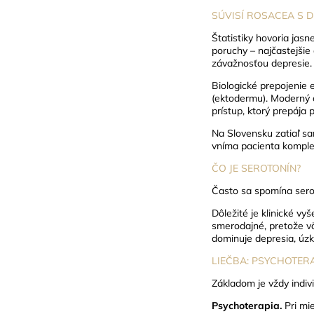
SÚVISÍ ROSACEA S 
Štatistiky hovoria jas
poruchy – najčastejšie
závažnosťou depresie. 
Biologické prepojenie e
(ektodermu). Moderný o
prístup, ktorý prepája 
Na Slovensku zatiaľ sa
vníma pacienta komple
ČO JE SEROTONÍN?
Často sa spomína sero
Dôležité je klinické v
smerodajné, pretože v
dominuje depresia, úzk
LIEČBA: PSYCHOTERA
Základom je vždy indiv
Psychoterapia.
Pri mi