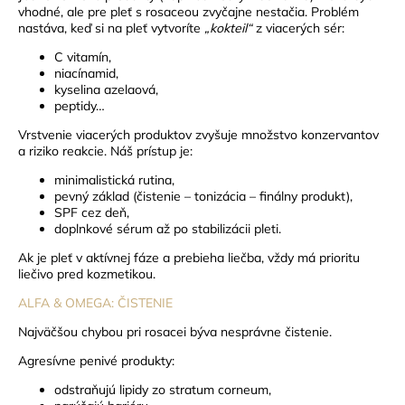
vhodné, ale pre pleť s rosaceou zvyčajne nestačia.
Problém
nastáva, keď si na pleť vytvoríte
„kokteil“
z viacerých sér:
C vitamín,
niacínamid,
kyselina azelaová,
peptidy…
Vrstvenie viacerých produktov zvyšuje množstvo konzervantov
a riziko reakcie.
Náš prístup je:
minimalistická rutina,
pevný základ (čistenie – tonizácia – finálny produkt),
SPF cez deň,
doplnkové sérum až po stabilizácii pleti.
Ak je pleť v aktívnej fáze a prebieha liečba, vždy má prioritu
liečivo pred kozmetikou.
ALFA & OMEGA: ČISTENIE
Najväčšou chybou pri rosacei býva nesprávne čistenie.
Agresívne penivé produkty:
odstraňujú lipidy zo stratum corneum,