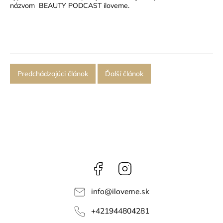
názvom
BEAUTY PODCAST iloveme
.
Predchádzajúci článok
Ďalší článok
Facebook
Instagram
info
@
iloveme.sk
+421944804281