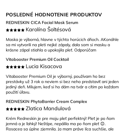
POSLEDNÉ HODNOTENIE PRODUKTOV
REDNESKIN CICA Facial Mask Serum
Karolína Šoltésová
Maska je výborná, hlavne v týchto horúcich dňoch. AKonáhle
sa mi vytvorili na pleti nejké zápaly, dala som si masku a
krásne zápal stiahla a upokojila pleť. Odporúčam
Vitabooster Premium Oil Cocktail
Lucia Kisacova
Vitabooster Premium Oil je výborný, používam ho bez
prestávky už 3 rok a neviem si bez neho predstaviť ani jeden
jediný deň. Milujem, keď si ho dám na tvár a cítim po každom
použití úľavu.
REDNESKIN PhytoBarrier Cream Complex
Zlatica Mandulová
Krém Redneskin je pre moju pleť perfektný! Pleť je po ňom
jemná a je ľahký! Neštípe, nepálila ma po ňom pleť 😊.
Rosacea sa úplne zjemnila. Ja mam práve líca suchšie, ale