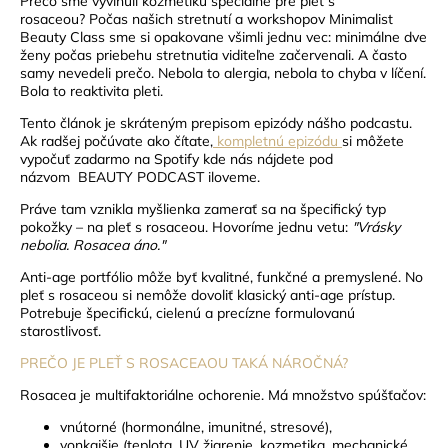
Prečo sme vyvinuli kozmetiku špeciálne pre pleť s
rosaceou?
Počas našich stretnutí a workshopov Minimalist
Beauty Class sme si opakovane všimli jednu vec: minimálne dve
ženy počas priebehu stretnutia viditeľne začervenali. A často
samy nevedeli prečo. Nebola to alergia, nebola to chyba v líčení.
Bola to reaktivita pleti.
Tento článok je skráteným prepisom epizódy nášho podcastu.
Ak radšej počúvate ako čítate,
kompletnú epizódu
si môžete
vypočuť zadarmo na Spotify kde nás nájdete pod
názvom
BEAUTY PODCAST iloveme
.
Práve tam vznikla myšlienka zamerať sa na špecifický typ
pokožky – na pleť s rosaceou.
Hovoríme jednu vetu:
"Vrásky
nebolia. Rosacea áno."
Anti-age portfólio môže byť kvalitné, funkčné a premyslené. No
pleť s rosaceou si nemôže dovoliť klasický anti-age prístup.
Potrebuje špecifickú, cielenú a precízne formulovanú
starostlivosť.
PREČO JE PLEŤ S ROSACEAOU TAKÁ NÁROČNÁ?
Rosacea je multifaktoriálne ochorenie. Má množstvo spúšťačov:
vnútorné (hormonálne, imunitné, stresové),
vonkajšie (teplota, UV žiarenie, kozmetika, mechanické