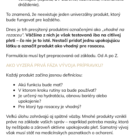
dráždenie).
To znamená, že neexistuje jeden univerzálny produkt, ktorý
bude fungovať pre každého.
Dnes je trh presýtený produktmi označenými ako
„vhodné na
rozaceu“
.
Väčšina z nich je však testovaná iba na citlivej
pleti – čo nie je to isté.
Nestačí pridať jednu upokojujúcu
látku a označiť produkt ako vhodný pre rosaceu.
Formulácia musí byť prepracovaná od základu. Od A po Z.
AKO VYZERÁ PRVÁ FÁZA VÝVOJA PRÍPRAVKU?
Každý produkt začína jasnou definíciou:
Akú funkciu bude mať?
V ktorom kroku rutiny sa bude používať?
Je určený na hydratáciu, obnovu bariéry alebo
upokojenie?
Pre ktorý typ rosacey je vhodný?
Veľkú úlohu zohrávajú aj spätné väzby. Mnohé produkty vznikli
práve na základe vašich správ – napríklad potreba masky, ktorá
by neštípala a zároveň aktívne upokojovala pleť.
Samotný vývoj
však musí stáť na medicínskych poznatkoch o ochorení.