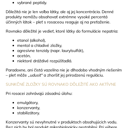
vybrané peptidy.
Dôležitá nie je len voľba látky, ale aj jej koncentrácia. Denné
produkty nemôžu obsahovať extrémne vysoké percentá
účinných látok – pleť s rosaceou reaguje aj na preťaženie.
Rovnako dôležité je vedieť, ktoré látky do formulácie nepatria:
etanol (alkohol),
mentol a chladivé zložky,
agresívne tenzidy (napr. laurylsulfát),
acetón,
niektoré dráždivé rozpúšťadlá.
Paradoxne, ani čistá vazelína nie je dlhodobo vhodným riešením
– pleť môže
„udusiť“
a zhoršiť jej prirodzenú reguláciu.
SUNKČNÉ ZLOŽKY SÚ ROVNAKO DÔLEŽITÉ AKO AKTÍVNE
Pri rosacei zohrávajú zásadnú úlohu:
emulgátory,
konzervanty,
stabilizátory.
Konzervanty sú nevyhnutné v produktoch obsahujúcich vodu.
Bez nich by bol produkt mikrobiologicky nestabilný.
Pri výbere