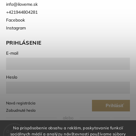
info
@
iloveme.sk
+421944804281
Facebook
Instagram
PRIHLÁSENIE
E-mail
Heslo
Nová registrácia
Prihlásiť
Zabudnuté heslo
sa
alebo
Na prispôsobenie obsahu a reklám, poskytovanie funkcií
Prihlásiť sa cez Google
sociálnych médií a analýzu návštevnosti používame súbory