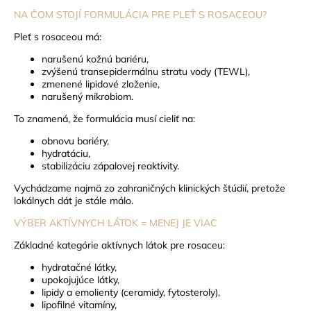
NA ČOM STOJÍ FORMULÁCIA PRE PLEŤ S ROSACEOU?
Pleť s rosaceou má:
narušenú kožnú bariéru,
zvýšenú transepidermálnu stratu vody (TEWL),
zmenené lipidové zloženie,
narušený mikrobiom.
To znamená, že formulácia musí cieliť na:
obnovu bariéry,
hydratáciu,
stabilizáciu zápalovej reaktivity.
Vychádzame najmä zo zahraničných klinických štúdií, pretože
lokálnych dát je stále málo.
VÝBER AKTÍVNYCH LÁTOK = MENEJ JE VIAC
Základné kategórie aktívnych látok pre rosaceu:
hydratačné látky,
upokojujúce látky,
lipidy a emolienty (ceramidy, fytosteroly),
lipofilné vitamíny,