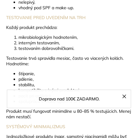
nelepivý,
vhodný pod SPF a make-up.
TESTOVANIE PRED UVEDENÍM NA TRH
Každý produkt prechádza:
mikrobiologickým hodnotením,
interným testovaním,
testovaním dobrovoľníčkami.
Testovanie trvá spravidla mesiac, často vo viacerých kolách.
Hodnotíme:
štípanie,
pálenie,
stabilitu,
kompatibilitu s inými produktmi,
pocit pri aplikácii,
Doprava nad 100€ ZADARMO.
spoluprácu s make-upom a SPF.
Produkt musí fungovať minimálne u 80–85 % testujúcich. Menej
nám nestačí.
SYSTÉMOVÝ MINIMALIZMUS
Jednozložkové produkty (napr. samotný niacínamid) môžu byť