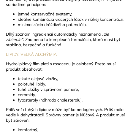
sa riadime princípom:
jemné konzervačné systémy,
ideálne kombinácia viacerých látok v nízkej koncentrácii,
minimalizácia dráždivého potenciálu.
Dlhý zoznam ingrediencií automaticky neznamená
„zlé
zloženie“
. Znamená to komplexnú formuláciu, ktorá musí byť
stabilná, bezpečná a funkčná.
LIPIDY: VEĽKÁ ALCHÝMIA
Hydrolipidový film pleti s rosaceou je oslabený. Preto musí
produkt obsahovať:
tekuté olejové zložky,
polotuhé lipidy,
tuhé zložky v správnom pomere,
ceramidy,
fytosteroly (náhrada cholesterolu).
Príliš veľa tuhých lipidov môže byť komedogénnych. Príliš málo
vedie k dehydratácii. Správny pomer je kľúčový.
A produkt musí
byť zároveň:
komfortný,