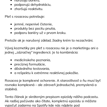
narúšajú bariéru,
podporujú dehydratáciu,
zhoršujú reaktivitu.
Pleť s rosaceou potrebuje:
jemné, nepenivé čistenie,
produkty bez pocitu pnutia,
podporu bariéry už v prvom kroku.
Pretože ak je narušený základ, žiadny krém to nezachráni.
Vývoj kozmetiky pre pleť s rosaceou nie je o marketingu ani o
jednej
„zázračnej“
ingrediencii. Je to kombinácia:
medicínskeho poznania,
precíznej formulácie,
dôsledného testovania,
a rešpektu k extrémne reaktívnej pokožke.
Rosacea je komplexné ochorenie. A starostlivosť o ňu musí byť
rovnako komplexná – ale zároveň jednoduchá, premyslená a
stabilná.
Tento článok je skráteným prepisom epizódy nášho podcastu.
Ak radšej počúvate ako čítate,
kompletnú epizódu
si môžete
vypočuť zadarmo na Spotify kde nás nájdete pod