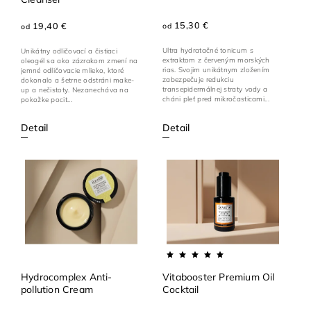
15,30 €
19,40 €
od
od
Ultra hydratačné tonicum s
Unikátny odličovací a čistiaci
extraktom z červeným morských
oleogél sa ako zázrakom zmení na
rias. Svojim unikátnym zložením
jemné odličovacie mlieko, ktoré
zabezpečuje redukciu
dokonalo a šetrne odstráni make-
transepidermálnej straty vody a
up a nečistoty. Nezanecháva na
cháni pleť pred mikročasticami...
pokožke pocit...
Detail
Detail
Hydrocomplex Anti-
Vitabooster Premium Oil
pollution Cream
Cocktail