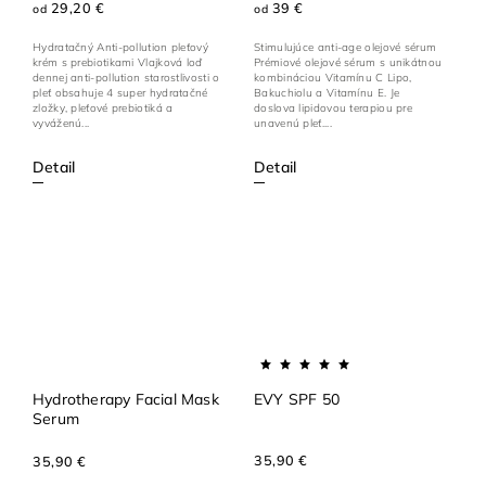
29,20 €
39 €
od
od
Hydratačný Anti-pollution pleťový
Stimulujúce anti-age olejové sérum
krém s prebiotikami Vlajková loď
Prémiové olejové sérum s unikátnou
dennej anti-pollution starostlivosti o
kombináciou Vitamínu C Lipo,
pleť obsahuje 4 super hydratačné
Bakuchiolu a Vitamínu E. Je
zložky, pleťové prebiotiká a
doslova lipidovou terapiou pre
vyváženú...
unavenú pleť....
Detail
Detail
Hydrotherapy Facial Mask
EVY SPF 50
Serum
35,90 €
35,90 €