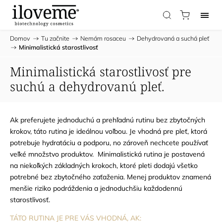
Domov
/
Tu začnite
/
Nemám rosaceu
/
Dehydrovaná a suchá pleť
/
Minimalistická starostlivosť
Minimalistická starostlivosť pre
suchú a dehydrovanú pleť.
Ak preferujete jednoduchú a prehľadnú rutinu bez zbytočných
krokov, táto rutina je ideálnou voľbou. Je vhodná pre pleť, ktorá
potrebuje hydratáciu a podporu, no zároveň nechcete používať
veľké množstvo produktov.
Minimalistická rutina je postavená
na niekoľkých základných krokoch, ktoré pleti dodajú všetko
potrebné bez zbytočného zaťaženia. Menej produktov znamená
menšie riziko podráždenia a jednoduchšiu každodennú
starostlivosť.
TÁTO RUTINA JE PRE VÁS VHODNÁ, AK: