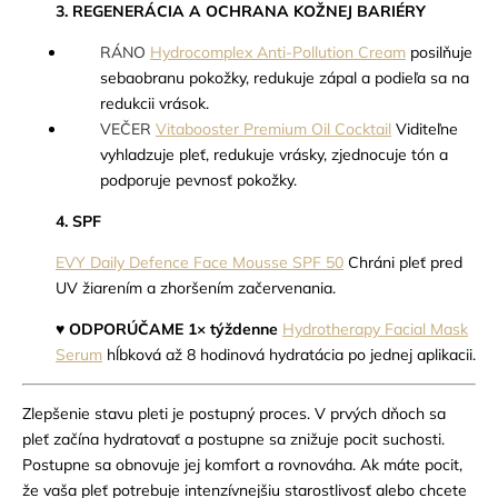
3. REGENERÁCIA A OCHRANA KOŽNEJ BARIÉRY
RÁNO
Hydrocomplex Anti-Pollution Cream
posilňuje
sebaobranu pokožky, redukuje zápal a podieľa sa na
redukcii vrások.
VEČER
Vitabooster Premium Oil Cocktail
Viditeľne
vyhladzuje pleť, redukuje vrásky, zjednocuje tón a
podporuje pevnosť pokožky.
4. SPF
EVY Daily Defence Face Mousse SPF 50
Chráni pleť pred
UV žiarením a zhoršením začervenania.
♥
ODPORÚČAME 1× týždenne
Hydrotherapy Facial Mask
Serum
hĺbková až 8 hodinová hydratácia po jednej aplikacii.
Zlepšenie stavu pleti je postupný proces. V prvých dňoch sa
pleť začína hydratovať a postupne sa znižuje pocit suchosti.
Postupne sa obnovuje jej komfort a rovnováha.
Ak máte pocit,
že vaša pleť potrebuje intenzívnejšiu starostlivosť alebo chcete