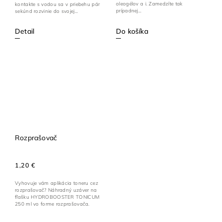
oleogélov a i. Zamedzíte tak
kontakte s vodou sa v priebehu pár
prípadnej...
sekúnd rozvinie do svojej...
Detail
Do košíka
Rozprašovač
1,20 €
Vyhovuje vám aplikácia toneru cez
rozprašovač? Náhradný uzáver na
fľašku HYDROBOOSTER TONICUM
250 ml vo forme rozprašovača.