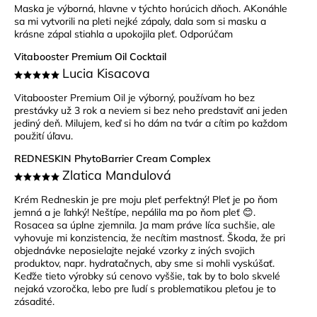
Maska je výborná, hlavne v týchto horúcich dňoch. AKonáhle
sa mi vytvorili na pleti nejké zápaly, dala som si masku a
krásne zápal stiahla a upokojila pleť. Odporúčam
Vitabooster Premium Oil Cocktail
Lucia Kisacova
Vitabooster Premium Oil je výborný, používam ho bez
prestávky už 3 rok a neviem si bez neho predstaviť ani jeden
jediný deň. Milujem, keď si ho dám na tvár a cítim po každom
použití úľavu.
REDNESKIN PhytoBarrier Cream Complex
Zlatica Mandulová
Krém Redneskin je pre moju pleť perfektný! Pleť je po ňom
jemná a je ľahký! Neštípe, nepálila ma po ňom pleť 😊.
Rosacea sa úplne zjemnila. Ja mam práve líca suchšie, ale
vyhovuje mi konzistencia, že necítim mastnosť. Škoda, že pri
objednávke neposielajte nejaké vzorky z iných svojich
produktov, napr. hydratačnych, aby sme si mohli vyskúšať.
Keďže tieto výrobky sú cenovo vyššie, tak by to bolo skvelé
nejaká vzoročka, lebo pre ľudí s problematikou pleťou je to
zásadité.