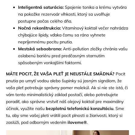
Inteligentná saturácia:
Spojenie tonika a krému vytvára
na pokožke rezervoár vlhkosti, ktorý sa uvoľňuje
postupne počas celého dňa.
Nočná rekonštrukcia:
Vitamínový koktail večer nahrádza
chýbajúce lipidy, vďaka čomu sa ráno vyhnete
nepríjemnému pocitu pnutia.
Mestská sebaobrana:
Anti-pollution zložky chránia vašu
oslabenú bariéru pred predčasným starnutím
spôsobeným vonkajšími faktormi.
MÁTE POCIT, ŽE VAŠA PLEŤ JE NEUSTÁLE SMÄDNÁ?
Pocit
pnutia po umytí vodou alebo šupinky sú jasným signálom, že
vaša pleť potrebuje správny pomer molekúl. Ak si nie ste istá, či
vám tento minimalistický základ postačí, alebo potrebujete
poradiť, ako správne vrstviť náš olejový koktail pre maximálny
účinok, využite našu
bezplatnú telefonickú konzultáciu
. Sme
tu, aby sme vašej pleti vrátili pocit plnosti a žiarivosti, ktorý si
zaslúži, pod odborným vedením
iloveme®
.