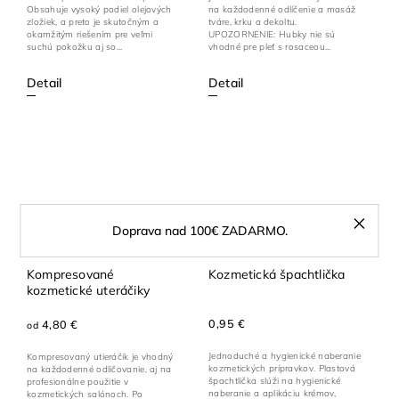
na každodenné odlíčenie a masáž
Obsahuje vysoký podiel olejových
tváre, krku a dekoltu.
zložiek, a preto je skutočným a
UPOZORNENIE: Hubky nie sú
okamžitým riešením pre veľmi
vhodné pre pleť s rosaceou...
suchú pokožku aj so...
Detail
Detail
Doprava nad 100€ ZADARMO.
Kompresované
Kozmetická špachtlička
kozmetické uteráčiky
0,95 €
4,80 €
od
Jednoduché a hygienické naberanie
Kompresovaný utieráčik je vhodný
kozmetických prípravkov. Plastová
na každodenné odličovanie, aj na
špachtlička slúži na hygienické
profesionálne použitie v
naberanie a aplikáciu krémov,
kozmetických salónoch. Po