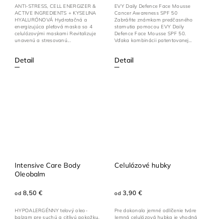
EVY Daily Defence Face Mousse
ANTI-STRESS, CELL ENERGIZER &
Cancer Awareness SPF 50
ACTIVE INGREDIENTS + KYSELINA
Zabráňte známkam predčasného
HYALURÓNOVÁ Hydratačná a
starnutia pomocou EVY Daily
energizujúca pleťová maska so 4
Defence Face Mousse SPF 50.
celulózovými maskami Revitalizuje
Vďaka kombinácii patentovanej...
unavenú a stresovanú...
Detail
Detail
Intensive Care Body
Celulózové hubky
Oleobalm
3,90 €
8,50 €
od
od
Pre dokonalo jemné odlíčenie tváre
HYPOALERGÉNNY telový oleo-
Jemná celulózová hubka je vhodná
balzam pre suchú a citlivú pokožku.