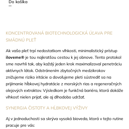
Do košíka
KONCENTROVANÁ BIOTECHNOLOGICKÁ ÚĽAVA PRE
SMÄDNÚ PLEŤ
Ak vaša pleť trpí nedostatkom vlhkosti, minimalistický prístup
iloveme®
je tou najkratšou cestou k jej obnove. Tento protokol
sme navrhli tak, aby každý jeden krok maximalizoval penetráciu
aktívnych látok. Odstránením zbytočných medzikrokov
znižujeme riziko iritácie a dovoľujeme pleti sústrediť sa na
prijímanie hĺbkovej hydratácie z morských rias a regeneračných
olejových extraktov. Výsledkom je funkčná bariéra, ktorá dokáže
vlhkosť nielen prijať, ale aj dlhodobo udržať.
SYNERGIA ČISTOTY A HĹBKOVEJ VÝŽIVY
Aj v jednoduchosti sa skrýva vysoká bioveda, ktorá v tejto rutine
pracuje pre vás: