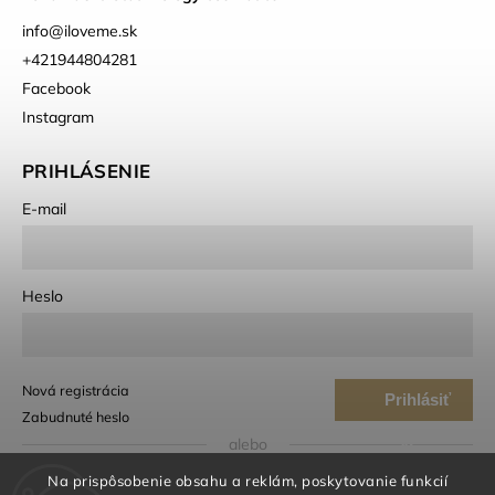
info
@
iloveme.sk
+421944804281
Facebook
Instagram
PRIHLÁSENIE
E-mail
Heslo
Nová registrácia
Prihlásiť
Zabudnuté heslo
sa
alebo
Na prispôsobenie obsahu a reklám, poskytovanie funkcií
Prihlásiť sa cez Google