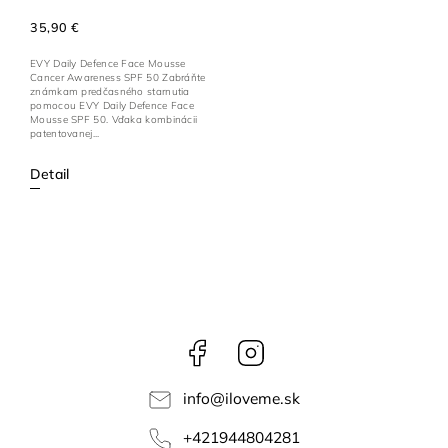
35,90 €
EVY Daily Defence Face Mousse
Cancer Awareness SPF 50 Zabráňte
známkam predčasného starnutia
pomocou EVY Daily Defence Face
Mousse SPF 50. Vďaka kombinácii
patentovanej...
Detail
Facebook
Instagram
info
@
iloveme.sk
+421944804281