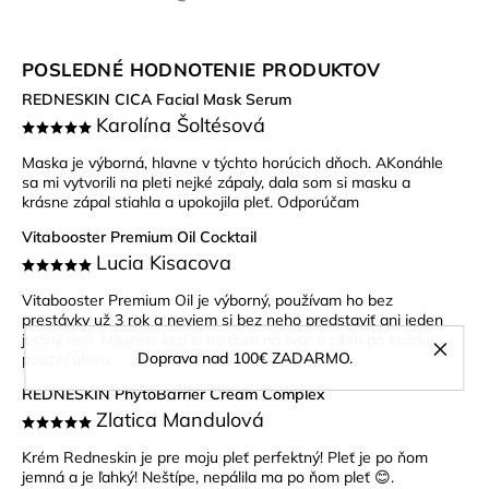
POSLEDNÉ HODNOTENIE PRODUKTOV
REDNESKIN CICA Facial Mask Serum
Karolína Šoltésová
Maska je výborná, hlavne v týchto horúcich dňoch. AKonáhle
sa mi vytvorili na pleti nejké zápaly, dala som si masku a
krásne zápal stiahla a upokojila pleť. Odporúčam
Vitabooster Premium Oil Cocktail
Lucia Kisacova
Vitabooster Premium Oil je výborný, používam ho bez
prestávky už 3 rok a neviem si bez neho predstaviť ani jeden
jediný deň. Milujem, keď si ho dám na tvár a cítim po každom
Doprava nad 100€ ZADARMO.
použití úľavu.
REDNESKIN PhytoBarrier Cream Complex
Zlatica Mandulová
Krém Redneskin je pre moju pleť perfektný! Pleť je po ňom
jemná a je ľahký! Neštípe, nepálila ma po ňom pleť 😊.