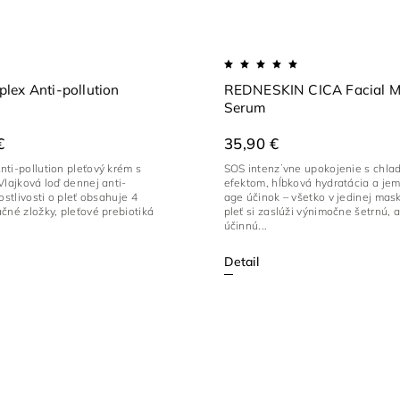
lex Anti-pollution
REDNESKIN CICA Facial 
Serum
€
35,90 €
ti-pollution pleťový krém s
SOS intenzívne upokojenie s chla
Vlajková loď dennej anti-
efektom, hĺbková hydratácia a jem
ostlivosti o pleť obsahuje 4
age účinok – všetko v jedinej mask
čné zložky, pleťové prebiotiká
pleť si zaslúži výnimočne šetrnú, a
účinnú...
Detail