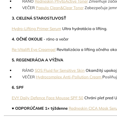
RÁNO
Redneskin PhytoActive Toner
Zmierňuje začer
VEČER
Papulo Clean&Clear Toner
Zabezpečuje jemnú 
3. CIELENÁ STAROSTLIVOSŤ
Hydro-Lifting Primer Serum
Ultra hydratácia a lifting.
4. OČNÉ OKOLIE
- ráno a večer
Re-Vitalift Eye Creamgel
Revitalizácia a lifting očného oko
5. REGENERÁCIA A VÝŽIVA
RÁNO
SOS Fluid for Sensitive Skin
O
kamžitý upokoju
VEČER
Hydrocomplex Anti-Pollution Cream
P
osilňu
6. SPF
EVY Daily Defence Face Mousse SPF 50
Chráni pleť pred 
♥
ODPORÚČAME 1× týždenne
Redneskin CICA Mask Ser