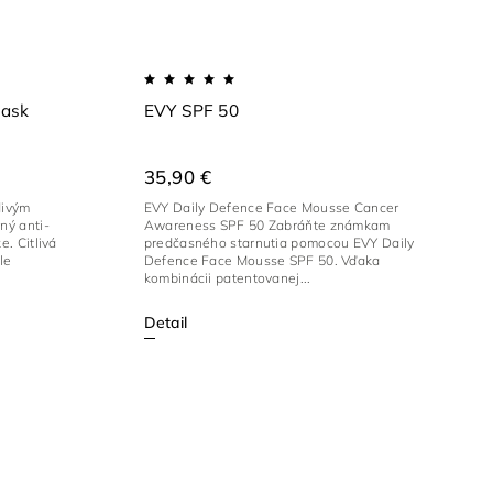
Mask
EVY SPF 50
35,90 €
divým
EVY Daily Defence Face Mousse Cancer
ný anti-
Awareness SPF 50 Zabráňte známkam
e. Citlivá
predčasného starnutia pomocou EVY Daily
le
Defence Face Mousse SPF 50. Vďaka
kombinácii patentovanej...
Detail