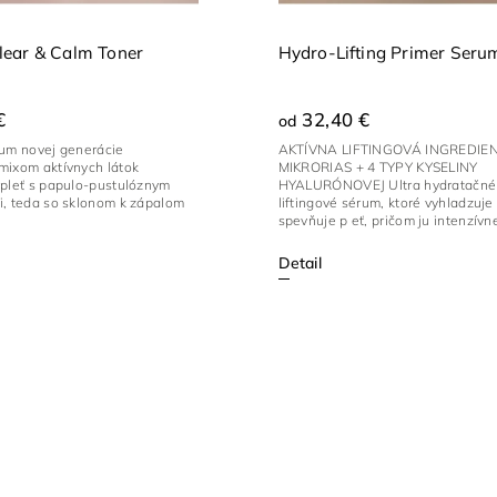
ear & Calm Toner
Hydro-Lifting Primer Seru
€
32,40 €
od
cum novej generácie
AKTÍVNA LIFTINGOVÁ INGREDIEN
mixom aktívnych látok
MIKRORIAS + 4 TYPY KYSELINY
 pleť s papulo-pustulóznym
HYALURÓNOVEJ Ultra hydratačné
i, teda so sklonom k zápalom
liftingové sérum, ktoré vyhladzuje
spevňuje pleť, pričom ju intenzívne
Detail