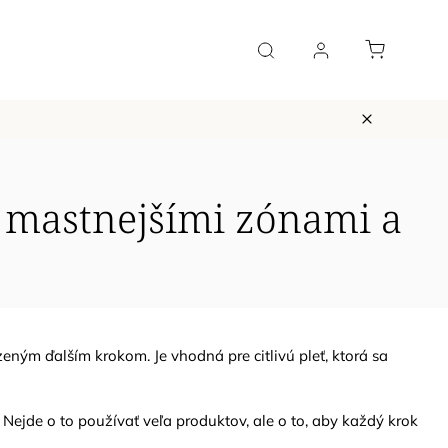
Vernostný systém
Blog a podcast
Kontakt
H
 s mastnejšími zónami a
zeným ďalším krokom. Je vhodná pre citlivú pleť, ktorá sa
. Nejde o to používať veľa produktov, ale o to, aby každý krok