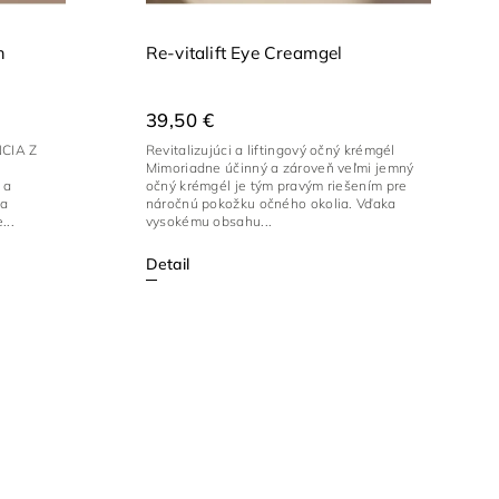
m
Re-vitalift Eye Creamgel
39,50 €
CIA Z
Revitalizujúci a liftingový očný krémgél
Mimoriadne účinný a zároveň veľmi jemný
 a
očný krémgél je tým pravým riešením pre
 a
náročnú pokožku očného okolia. Vďaka
...
vysokému obsahu...
Detail