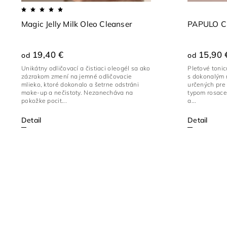
Magic Jelly Milk Oleo Cleanser
PAPULO Cl
19,40 €
15,90 
od
od
Unikátny odličovací a čistiaci oleogél sa ako
Pleťové toni
zázrakom zmení na jemné odličovacie
s dokonalým 
mlieko, ktoré dokonalo a šetrne odstráni
určených pre
make-up a nečistoty. Nezanecháva na
typom rosace
pokožke pocit...
a...
Detail
Detail