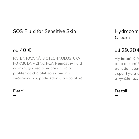
SOS Fluid for Sensitive Skin
Hydrocomp
Cream
40 €
29,20 
od
od
PATENTOVANÁ BIOTECHNOLOGICKÁ
Hydratačný An
FORMULA + ZINC PCA Nemastný fluid
prebiotikami 
navrhnutý špeciálne pre citlivú a
pollution star
problematickú pleť so sklonom k
super hydrata
začervenaniu, podráždeniu alebo akné.
a vyváženú...
Jeho...
Detail
Detail