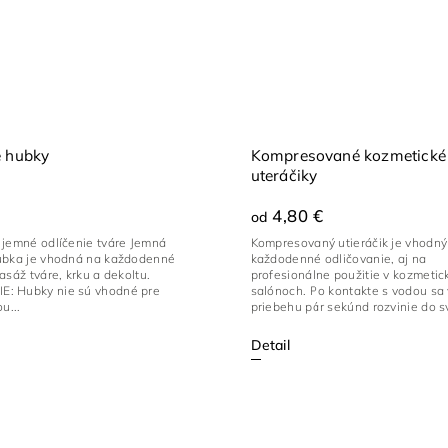
é hubky
Kompresované kozmetické
uteráčiky
4,80 €
od
 jemné odlíčenie tváre Jemná
Kompresovaný utieráčik je vhodný
ubka je vhodná na každodenné
každodenné odličovanie, aj na
asáž tváre, krku a dekoltu.
profesionálne použitie v kozmetic
: Hubky nie sú vhodné pre
salónoch. Po kontakte s vodou sa 
u...
priebehu pár sekúnd rozvinie do sv
Detail