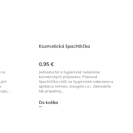
Kozmetická špachtlička
0,95 €
 na
Jednoduché a hygienické naberanie
kozmetických prípravkov. Plastová
kých
špachtlička slúži na hygienické naberanie a
v
aplikáciu krémov, oleogélov a i. Zamedzíte
ojej...
tak prípadnej...
Do košíka