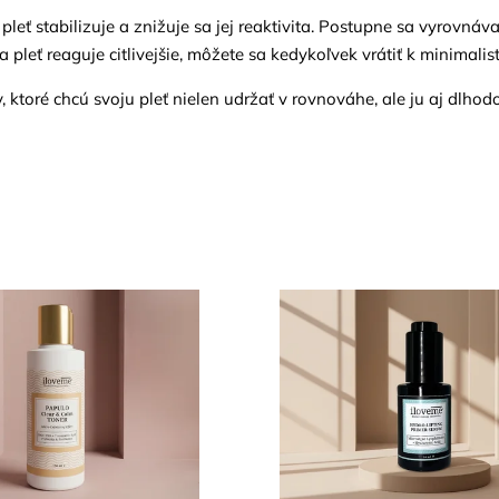
leť stabilizuje a znižuje sa jej reaktivita. Postupne sa vyrovnáva 
 pleť reaguje citlivejšie, môžete sa kedykoľvek vrátiť k minimalisti
, ktoré chcú svoju pleť nielen udržať v rovnováhe, ale ju aj dlh