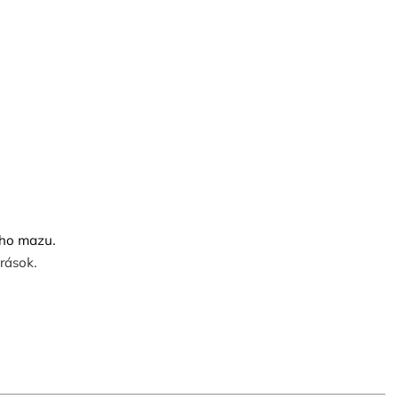
ého mazu.
rások.