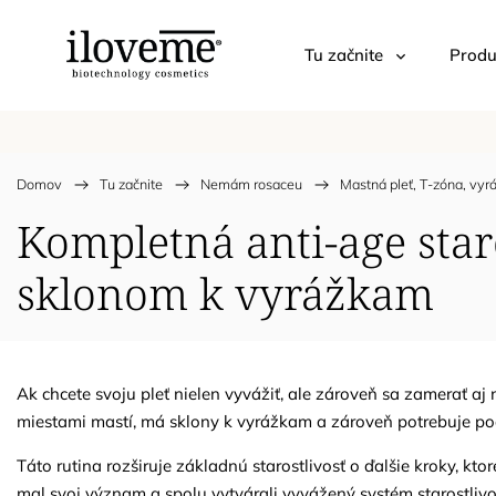
Tu začnite
Produ
Domov
/
Tu začnite
/
Nemám rosaceu
/
Mastná pleť, T-zóna, vyr
Kompletná anti-age staro
sklonom k vyrážkam
Ak chcete svoju pleť nielen vyvážiť, ale zároveň sa zamerať aj 
miestami mastí, má sklony k vyrážkam a zároveň potrebuje pod
Táto rutina rozširuje základnú starostlivosť o ďalšie kroky, kto
mal svoj význam a spolu vytvárali vyvážený systém starostlivos