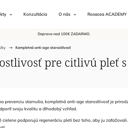
kty
Konzultácia
O nás
Rosacea ACADEMY
Doprava nad 100€ ZADARMO.
ážky
/
Kompletná anti-age starostlivosť
stlivosť pre citlivú pleť
na prevenciu starnutia, kompletná anti-age starostlivosť je prirod
poriť svoju kvalitu a dlhodobý vzhľad.
ré cielene podporujú regeneráciu pleti bez toho, aby ju zaťažovali
ti.