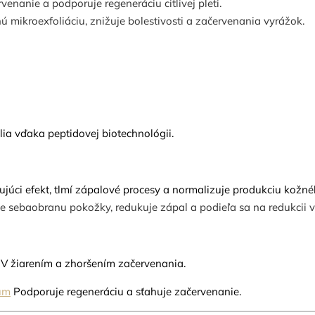
venanie a podporuje regeneráciu citlivej pleti.
mikroexfoliáciu, znižuje bolestivosti a začervenania vyrážok.
lia vďaka peptidovej biotechnológii.
júci efekt, tlmí zápalové procesy a normalizuje produkciu kožn
je sebaobranu pokožky, redukuje zápal a podieľa sa na redukcii v
UV žiarením a zhoršením začervenania.
um
Podporuje regeneráciu a sťahuje začervenanie.