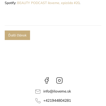
Spotify:
BEAUTY PODCAST iloveme, epizóda #20
.
Ďalší článok
Facebook
Instagram
info
@
iloveme.sk
+421944804281