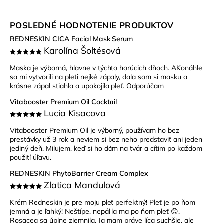
POSLEDNÉ HODNOTENIE PRODUKTOV
REDNESKIN CICA Facial Mask Serum
Karolína Šoltésová
Maska je výborná, hlavne v týchto horúcich dňoch. AKonáhle
sa mi vytvorili na pleti nejké zápaly, dala som si masku a
krásne zápal stiahla a upokojila pleť. Odporúčam
Vitabooster Premium Oil Cocktail
Lucia Kisacova
Vitabooster Premium Oil je výborný, používam ho bez
prestávky už 3 rok a neviem si bez neho predstaviť ani jeden
jediný deň. Milujem, keď si ho dám na tvár a cítim po každom
použití úľavu.
REDNESKIN PhytoBarrier Cream Complex
Zlatica Mandulová
Krém Redneskin je pre moju pleť perfektný! Pleť je po ňom
jemná a je ľahký! Neštípe, nepálila ma po ňom pleť 😊.
Rosacea sa úplne zjemnila. Ja mam práve líca suchšie, ale