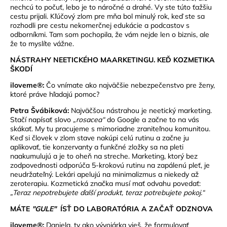
nechcú to počuť, lebo je to náročné a drahé. Vy ste túto ťažšiu
cestu prijali. Kľúčový zlom pre mňa bol minulý rok, keď ste sa
rozhodli pre cestu nekomerčnej edukácie a podcastov s
odborníkmi. Tam som pochopila, že vám nejde len o biznis, ale
že to myslíte vážne.
NÁSTRAHY NEETICKÉHO MAARKETINGU. KEĎ KOZMETIKA
ŠKODÍ
iloveme®:
Čo vnímate ako najväčšie nebezpečenstvo pre ženy,
ktoré práve hľadajú pomoc?
Petra Švábiková:
Najväčšou nástrahou je neetický marketing.
Stačí napísať slovo
„rosacea“
do Google a začne to na vás
skákať. My tu pracujeme s mimoriadne zraniteľnou komunitou.
Keď si človek v zlom stave nakúpi celú rutinu a začne ju
aplikovať, tie konzervanty a funkčné zložky sa na pleti
naakumulujú a je to oheň na streche. Marketing, ktorý bez
zodpovednosti odporúča 5-krokovú rutinu na zapálenú pleť, je
neudržateľný. Lekári apelujú na minimalizmus a niekedy až
zeroterapiu. Kozmetická značka musí mať odvahu povedať:
„Teraz nepotrebujete ďalší produkt, teraz potrebujete pokoj.“
MÁTE
"GULE"
ÍSŤ DO LABORATÓRIA A ZAČAŤ ODZNOVA
iloveme®:
Daniela, ty ako vývojárka vieš, že formulovať