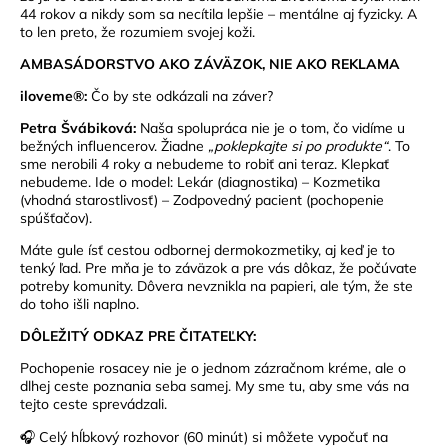
44 rokov a nikdy som sa necítila lepšie – mentálne aj fyzicky. A
to len preto, že rozumiem svojej koži.
AMBASÁDORSTVO AKO ZÁVÄZOK, NIE AKO REKLAMA
iloveme®:
Čo by ste odkázali na záver?
Petra Švábiková:
Naša spolupráca nie je o tom, čo vidíme u
bežných influencerov. Žiadne
„poklepkajte si po produkte“
. To
sme nerobili 4 roky a nebudeme to robiť ani teraz. Klepkať
nebudeme. Ide o model: Lekár (diagnostika) – Kozmetika
(vhodná starostlivosť) – Zodpovedný pacient (pochopenie
spúšťačov).
Máte gule ísť cestou odbornej dermokozmetiky, aj keď je to
tenký ľad. Pre mňa je to záväzok a pre vás dôkaz, že počúvate
potreby komunity. Dôvera nevznikla na papieri, ale tým, že ste
do toho išli naplno.
DÔLEŽITÝ ODKAZ PRE ČITATEĽKY:
Pochopenie rosacey nie je o jednom zázračnom kréme, ale o
dlhej ceste poznania seba samej. My sme tu, aby sme vás na
tejto ceste sprevádzali.
🎧 Celý hĺbkový rozhovor (60 minút) si môžete vypočuť na