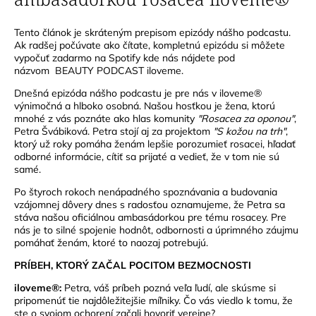
Tento článok je skráteným prepisom epizódy nášho podcastu.
Ak radšej počúvate ako čítate,
kompletnú epizódu
si môžete
vypočuť zadarmo na Spotify kde nás nájdete pod
názvom
BEAUTY PODCAST iloveme
.
Dnešná epizóda nášho podcastu je pre nás v iloveme®
výnimočná a hlboko osobná. Našou hosťkou je žena, ktorú
mnohé z vás poznáte ako hlas komunity
"Rosacea za oponou"
,
Petra Švábiková. Petra stojí aj za projektom
"S kožou na trh"
,
ktorý už roky pomáha ženám lepšie porozumieť rosacei, hľadať
odborné informácie, cítiť sa prijaté a vedieť, že v tom nie sú
samé.
Po štyroch rokoch nenápadného spoznávania a budovania
vzájomnej dôvery dnes s radosťou oznamujeme, že Petra sa
stáva našou oficiálnou ambasádorkou pre tému rosacey. Pre
nás je to silné spojenie hodnôt, odbornosti a úprimného záujmu
pomáhať ženám, ktoré to naozaj potrebujú.
PRÍBEH, KTORÝ ZAČAL POCITOM BEZMOCNOSTI
iloveme®:
Petra, váš príbeh pozná veľa ľudí, ale skúsme si
pripomenúť tie najdôležitejšie míľniky. Čo vás viedlo k tomu, že
ste o svojom ochorení začali hovoriť verejne?