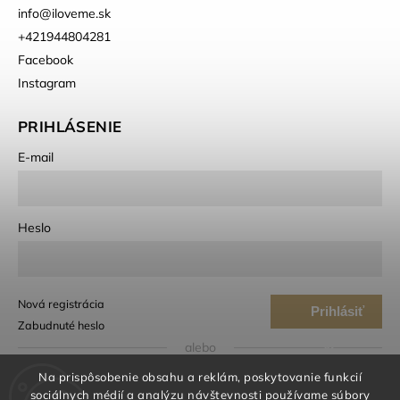
info
@
iloveme.sk
+421944804281
Facebook
Instagram
PRIHLÁSENIE
E-mail
Heslo
Nová registrácia
Prihlásiť
Zabudnuté heslo
sa
alebo
Na prispôsobenie obsahu a reklám, poskytovanie funkcií
Prihlásiť sa cez Google
sociálnych médií a analýzu návštevnosti používame súbory