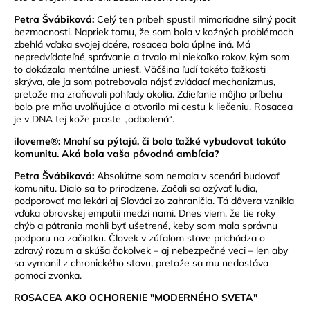
Petra Švábiková:
Celý ten príbeh spustil mimoriadne silný pocit
bezmocnosti. Napriek tomu, že som bola v kožných problémoch
zbehlá vďaka svojej dcére, rosacea bola úplne iná. Má
nepredvídateľné správanie a trvalo mi niekoľko rokov, kým som
to dokázala mentálne uniesť. Väčšina ľudí takéto ťažkosti
skrýva, ale ja som potrebovala nájsť zvládací mechanizmus,
pretože ma zraňovali pohľady okolia. Zdieľanie môjho príbehu
bolo pre mňa uvoľňujúce a otvorilo mi cestu k liečeniu. Rosacea
je v DNA tej kože proste „odbolená“.
iloveme®: Mnohí sa pýtajú, či bolo ťažké vybudovať takúto
komunitu. Aká bola vaša pôvodná ambícia?
Petra Švábiková:
Absolútne som nemala v scenári budovať
komunitu. Dialo sa to prirodzene. Začali sa ozývať ľudia,
podporovať ma lekári aj Slováci zo zahraničia. Tá dôvera vznikla
vďaka obrovskej empatii medzi nami. Dnes viem, že tie roky
chýb a pátrania mohli byť ušetrené, keby som mala správnu
podporu na začiatku. Človek v zúfalom stave prichádza o
zdravý rozum a skúša čokoľvek – aj nebezpečné veci – len aby
sa vymanil z chronického stavu, pretože sa mu nedostáva
pomoci zvonka.
ROSACEA AKO OCHORENIE "MODERNÉHO SVETA"