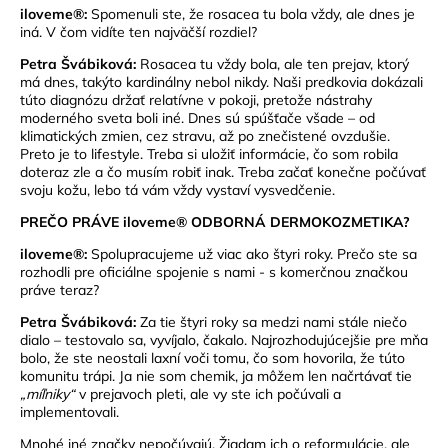
iloveme®:
Spomenuli ste, že rosacea tu bola vždy, ale dnes je
iná. V čom vidíte ten najväčší rozdiel?
Petra Švábiková:
Rosacea tu vždy bola, ale ten prejav, ktorý
má dnes, takýto kardinálny nebol nikdy. Naši predkovia dokázali
túto diagnózu držať relatívne v pokoji, pretože nástrahy
moderného sveta boli iné. Dnes sú spúšťače všade – od
klimatických zmien, cez stravu, až po znečistené ovzdušie.
Preto je to lifestyle. Treba si uložiť informácie, čo som robila
doteraz zle a čo musím robiť inak. Treba začať konečne počúvať
svoju kožu, lebo tá vám vždy vystaví vysvedčenie.
PREČO PRÁVE iloveme® ODBORNÁ DERMOKOZMETIKA?
iloveme®:
Spolupracujeme už viac ako štyri roky. Prečo ste sa
rozhodli pre oficiálne spojenie s nami - s komerčnou značkou
práve teraz?
Petra Švábiková:
Za tie štyri roky sa medzi nami stále niečo
dialo – testovalo sa, vyvíjalo, čakalo. Najrozhodujúcejšie pre mňa
bolo, že ste neostali laxní voči tomu, čo som hovorila, že túto
komunitu trápi. Ja nie som chemik, ja môžem len načrtávať tie
„míľniky“
v prejavoch pleti, ale vy ste ich počúvali a
implementovali.
Mnohé iné značky nepočúvajú. Žiadam ich o reformulácie, ale