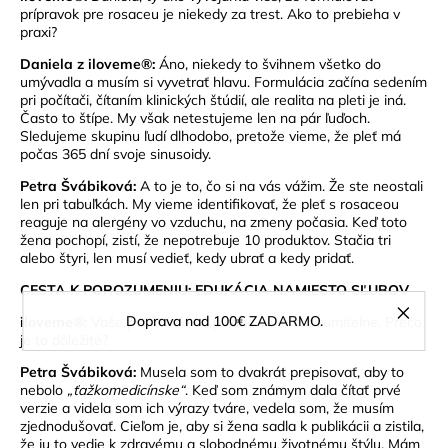
prípravok pre rosaceu je niekedy za trest. Ako to prebieha v
praxi?
Daniela z iloveme®:
Áno, niekedy to švihnem všetko do
umývadla a musím si vyvetrať hlavu. Formulácia začína sedením
pri počítači, čítaním klinických štúdií, ale realita na pleti je iná.
Často to štípe. My však netestujeme len na pár ľuďoch.
Sledujeme skupinu ľudí dlhodobo, pretože vieme, že pleť má
počas 365 dní svoje sinusoidy.
Petra Švábiková:
A to je to, čo si na vás vážim. Že ste neostali
len pri tabuľkách. My vieme identifikovať, že pleť s rosaceou
reaguje na alergény vo vzduchu, na zmeny počasia. Keď toto
žena pochopí, zistí, že nepotrebuje 10 produktov. Stačia tri
alebo štyri, len musí vedieť, kedy ubrať a kedy pridať.
CESTA K POROZUMENIU: EDUKÁCIA NAMIESTO SĽUBOV
Doprava nad 100€ ZADARMO.
iloveme®:
Vaše publikácie sú písané veľmi zrozumiteľne. Prečo
je to dôležité?
Petra Švábiková:
Musela som to dvakrát prepisovať, aby to
nebolo
„ťažkomedicínske“
. Keď som známym dala čítať prvé
verzie a videla som ich výrazy tváre, vedela som, že musím
zjednodušovať. Cieľom je, aby si žena sadla k publikácii a zistila,
že ju to vedie k zdravému a slobodnému životnému štýlu. Mám