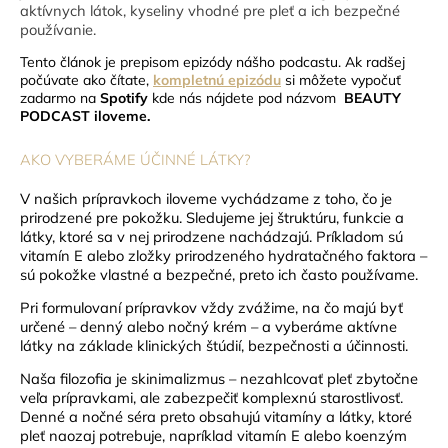
aktívnych látok, k
yseliny vhodné pre pleť a ich bezpečné
používanie.
Tento článok je prepisom epizódy nášho podcastu
. Ak radšej
počúvate ako čítate,
kompletnú epizódu
si môžete vypočuť
zadarmo na
Spotify
kde nás nájdete pod názvom
BEAUTY
PODCAST iloveme
.
AKO VYBERÁME ÚČINNÉ LÁTKY?
V našich prípravkoch iloveme vychádzame z toho, čo je
prirodzené pre pokožku. Sledujeme jej štruktúru, funkcie a
látky, ktoré sa v nej prirodzene nachádzajú. Príkladom sú
vitamín E alebo zložky prirodzeného hydratačného faktora –
sú pokožke vlastné a bezpečné, preto ich často používame.
Pri formulovaní prípravkov vždy zvážime, na čo majú byť
určené – denný alebo nočný krém – a vyberáme aktívne
látky na základe klinických štúdií, bezpečnosti a účinnosti.
Naša filozofia je skinimalizmus – nezahlcovať pleť zbytočne
veľa prípravkami, ale zabezpečiť komplexnú starostlivosť.
Denné a nočné séra preto obsahujú vitamíny a látky, ktoré
pleť naozaj potrebuje, napríklad vitamín E alebo koenzým