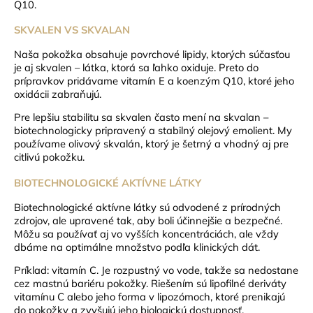
Q10.
SKVALEN VS SKVALAN
Naša pokožka obsahuje povrchové lipidy, ktorých súčasťou
je aj skvalen – látka, ktorá sa ľahko oxiduje. Preto do
prípravkov pridávame vitamín E a koenzým Q10, ktoré jeho
oxidácii zabraňujú.
Pre lepšiu stabilitu sa skvalen často mení na skvalan –
biotechnologicky pripravený a stabilný olejový emolient. My
používame olivový skvalán, ktorý je šetrný a vhodný aj pre
citlivú pokožku.
BIOTECHNOLOGICKÉ AKTÍVNE LÁTKY
Biotechnologické aktívne látky sú odvodené z prírodných
zdrojov, ale upravené tak, aby boli účinnejšie a bezpečné.
Môžu sa používať aj vo vyšších koncentráciách, ale vždy
dbáme na optimálne množstvo podľa klinických dát.
Príklad: vitamín C. Je rozpustný vo vode, takže sa nedostane
cez mastnú bariéru pokožky. Riešením sú lipofilné deriváty
vitamínu C alebo jeho forma v lipozómoch, ktoré prenikajú
do pokožky a zvyšujú jeho biologickú dostupnosť.