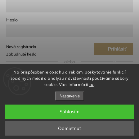
Heslo
Nová registrácia
Prihlásiť
Zabudnuté heslo
sa
alebo
Na prispôsobenie obsahu a reklám, poskytovanie funkcií
Prihlásiť sa cez Google
sociálnych médií a analýzu návštevnosti používame súbory
cookie. Viac informácií
tu
.
Prihlásiť sa cez Seznam
Nastavenie
Súhlasím
© 2026 iloveme® | biotechnology cosmetics. Všetky práva
vyhradené.
Odmietnuť
Ochrana osobných údajov a Cookies