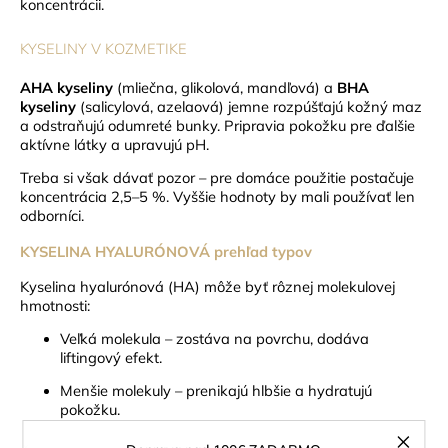
koncentrácii.
KYSELINY V KOZMETIKE
AHA kyseliny
(mliečna, glikolová, mandľová) a
BHA
kyseliny
(salicylová, azelaová) jemne rozpúšťajú kožný maz
a odstraňujú odumreté bunky. Pripravia pokožku pre ďalšie
aktívne látky a upravujú pH.
Treba si však dávať pozor – pre domáce použitie postačuje
koncentrácia 2,5–5 %. Vyššie hodnoty by mali používať len
odborníci.
KYSELINA HYALURÓNOVÁ prehľad typov
Kyselina hyalurónová (HA) môže byť rôznej molekulovej
hmotnosti:
Veľká molekula – zostáva na povrchu, dodáva
liftingový efekt.
Menšie molekuly – prenikajú hlbšie a hydratujú
pokožku.