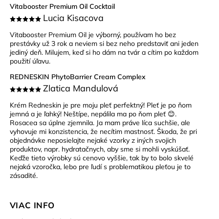
Vitabooster Premium Oil Cocktail
Lucia Kisacova
Vitabooster Premium Oil je výborný, používam ho bez
prestávky už 3 rok a neviem si bez neho predstaviť ani jeden
jediný deň. Milujem, keď si ho dám na tvár a cítim po každom
použití úľavu.
REDNESKIN PhytoBarrier Cream Complex
Zlatica Mandulová
Krém Redneskin je pre moju pleť perfektný! Pleť je po ňom
jemná a je ľahký! Neštípe, nepálila ma po ňom pleť 😊.
Rosacea sa úplne zjemnila. Ja mam práve líca suchšie, ale
vyhovuje mi konzistencia, že necítim mastnosť. Škoda, že pri
objednávke neposielajte nejaké vzorky z iných svojich
produktov, napr. hydratačnych, aby sme si mohli vyskúšať.
Keďže tieto výrobky sú cenovo vyššie, tak by to bolo skvelé
nejaká vzoročka, lebo pre ľudí s problematikou pleťou je to
zásadité.
VIAC INFO