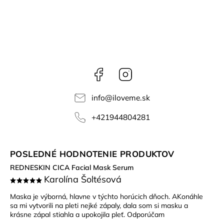
Facebook
Instagram
info
@
iloveme.sk
+421944804281
POSLEDNÉ HODNOTENIE PRODUKTOV
REDNESKIN CICA Facial Mask Serum
Karolína Šoltésová
Maska je výborná, hlavne v týchto horúcich dňoch. AKonáhle
sa mi vytvorili na pleti nejké zápaly, dala som si masku a
krásne zápal stiahla a upokojila pleť. Odporúčam