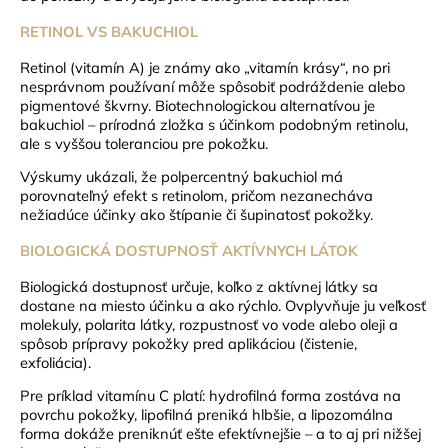
RETINOL VS BAKUCHIOL
Retinol (vitamín A) je známy ako „vitamín krásy“, no pri
nesprávnom používaní môže spôsobiť podráždenie alebo
pigmentové škvrny. Biotechnologickou alternatívou je
bakuchiol – prírodná zložka s účinkom podobným retinolu,
ale s vyššou toleranciou pre pokožku.
Výskumy ukázali, že polpercentný bakuchiol má
porovnateľný efekt s retinolom, pričom nezanecháva
nežiadúce účinky ako štípanie či šupinatosť pokožky.
BIOLOGICKÁ DOSTUPNOSŤ AKTÍVNYCH LÁTOK
Biologická dostupnosť určuje, koľko z aktívnej látky sa
dostane na miesto účinku a ako rýchlo. Ovplyvňuje ju veľkosť
molekuly, polarita látky, rozpustnosť vo vode alebo oleji a
spôsob prípravy pokožky pred aplikáciou (čistenie,
exfoliácia).
Pre príklad vitamínu C platí: hydrofilná forma zostáva na
povrchu pokožky, lipofilná preniká hlbšie, a lipozomálna
forma dokáže preniknúť ešte efektívnejšie – a to aj pri nižšej