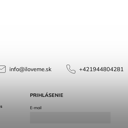
info
@
iloveme.sk
+421944804281
PRIHLÁSENIE
cs
E-mail