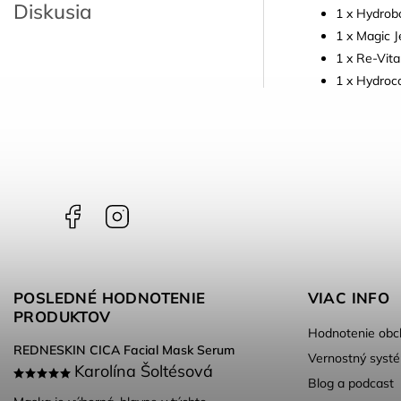
Diskusia
1 x Hydrob
1 x Magic J
1 x Re-Vita
1 x Hydroc
Facebook
Instagram
POSLEDNÉ HODNOTENIE
VIAC INFO
PRODUKTOV
Hodnotenie obc
REDNESKIN CICA Facial Mask Serum
Vernostný syst
Karolína Šoltésová
Blog a podcast