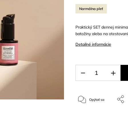
Normálna pleť
Praktický SET dennej minimali
batožiny alebo na otestovani
Detailné informácie
Opýtať sa