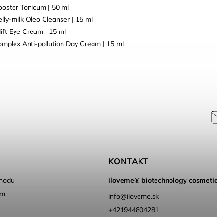
ooster Tonicum | 50 ml
elly-milk Oleo Cleanser | 15 ml
lift Eye Cream | 15 ml
omplex Anti-pollution Day Cream | 15 ml
KONTAKT
hodu
iloveme® biotechnology cosmeti
ém
info
@
iloveme.sk
+421944804281