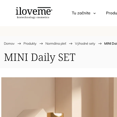
Tu začnite
Produ
Domov
/
Produkty
/
Normálna pleť
/
Výhodné sety
/
MINI Da
MINI Daily SET