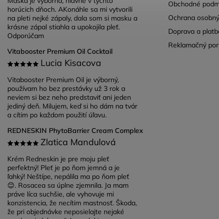
Maska je výborná, hlavne v týchto
Obchodné podm
horúcich dňoch. AKonáhle sa mi vytvorili
Ochrana osobný
na pleti nejké zápaly, dala som si masku a
krásne zápal stiahla a upokojila pleť.
Doprava a platb
Odporúčam
Reklamačný por
Vitabooster Premium Oil Cocktail
Lucia Kisacova
Vitabooster Premium Oil je výborný,
používam ho bez prestávky už 3 rok a
neviem si bez neho predstaviť ani jeden
jediný deň. Milujem, keď si ho dám na tvár
a cítim po každom použití úľavu.
REDNESKIN PhytoBarrier Cream Complex
Zlatica Mandulová
Krém Redneskin je pre moju pleť
perfektný! Pleť je po ňom jemná a je
ľahký! Neštípe, nepálila ma po ňom pleť
😊. Rosacea sa úplne zjemnila. Ja mam
práve líca suchšie, ale vyhovuje mi
konzistencia, že necítim mastnosť. Škoda,
že pri objednávke neposielajte nejaké