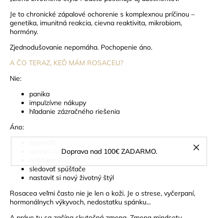
Je to chronické zápalové ochorenie s komplexnou príčinou –
genetika, imunitná reakcia, cievna reaktivita, mikrobiom,
hormóny.
Zjednodušovanie nepomáha. Pochopenie áno.
A ČO TERAZ, KEĎ MÁM ROSACEU?
Nie:
panika
impulzívne nákupy
hľadanie zázračného riešenia
Áno:
spomaliť
Doprava nad 100€ ZADARMO.
upraviť rutinu
riešiť bariéru
sledovať spúšťače
nastaviť si nový životný štýl
Rosacea veľmi často nie je len o koži. Je o strese, vyčerpaní,
hormonálnych výkyvoch, nedostatku spánku...
A práve tu sa začína skutočná zmena.
Zmena mindsetu.