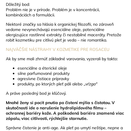
Dôležitý bod:
Problém nie je v prírode. Problém je v koncentrácii,
kombináciách a formulácii.
Niektoré značky sa hlásia k organickej filozofii, no zároveň
vedome nevynechávajú esenciálne oleje, potenciálne
alergizujúce rastlinné extrakty či nestabilné maceráty. Pretože
robiť kozmetiku pre citlivú pleť je veda – nie romantika.
NAJVÄČŠIE NÁSTRAHY V KOZMETIKE PRE ROSACEU
Ak by sme mali zhrnúť základné varovania, vyzerali by takto:
esenciálne a éterické oleje
silne parfumované produkty
agresívne čistiace prípravky
produkty, po ktorých pleť páli alebo
„vŕzga"
A práve posledný bod je kľúčový.
Mnohé ženy si pocit pnutia po čistení mýlia s čistotou.
V
skutočnosti ide o narušenie hydrolipidového filmu –
ochrannej bariéry kože. A poškodená bariéra znamená viac
zápalu, viac citlivosti, rýchlejšie starnutie.
Správne čistenie je anti-age.
Ak pleť po umytí neštípe, nepne a