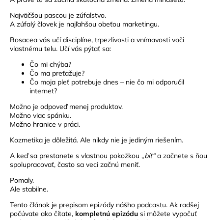
Najväčšou pascou je zúfalstvo.
A zúfalý človek je najľahšou obeťou marketingu.
Rosacea vás učí disciplíne, trpezlivosti a vnímavosti voči
vlastnému telu. Učí vás pýtať sa:
Čo mi chýba?
Čo ma preťažuje?
Čo moja pleť potrebuje dnes – nie čo mi odporučil
internet?
Možno je odpoveď menej produktov.
Možno viac spánku.
Možno hranice v práci.
Kozmetika je dôležitá. Ale nikdy nie je jediným riešením.
A keď sa prestanete s vlastnou pokožkou „
biť“
a začnete s ňou
spolupracovať, často sa veci začnú meniť.
Pomaly.
Ale stabilne.
Tento článok je prepisom epizódy nášho podcastu. Ak radšej
počúvate ako čítate,
kompletnú epizódu
si môžete vypočuť