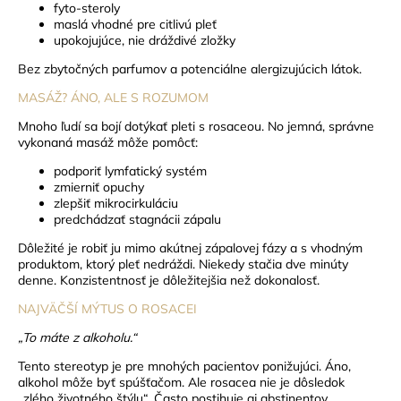
fyto-steroly
maslá vhodné pre citlivú pleť
upokojujúce, nie dráždivé zložky
Bez zbytočných parfumov a potenciálne alergizujúcich látok.
MASÁŽ? ÁNO, ALE S ROZUMOM
Mnoho ľudí sa bojí dotýkať pleti s rosaceou. No jemná, správne
vykonaná masáž môže pomôcť:
podporiť lymfatický systém
zmierniť opuchy
zlepšiť mikrocirkuláciu
predchádzať stagnácii zápalu
Dôležité je robiť ju mimo akútnej zápalovej fázy a s vhodným
produktom, ktorý pleť nedráždi.
Niekedy stačia dve minúty
denne. Konzistentnosť je dôležitejšia než dokonalosť.
NAJVÄČŠÍ MÝTUS O ROSACEI
„To máte z alkoholu.“
Tento stereotyp je pre mnohých pacientov ponižujúci. Áno,
alkohol môže byť spúšťačom. Ale rosacea nie je dôsledok
„zlého životného štýlu“. Často postihuje aj abstinentov.