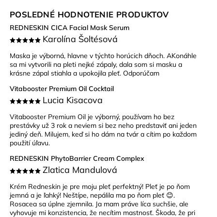
POSLEDNÉ HODNOTENIE PRODUKTOV
REDNESKIN CICA Facial Mask Serum
Karolína Šoltésová
Maska je výborná, hlavne v týchto horúcich dňoch. AKonáhle
sa mi vytvorili na pleti nejké zápaly, dala som si masku a
krásne zápal stiahla a upokojila pleť. Odporúčam
Vitabooster Premium Oil Cocktail
Lucia Kisacova
Vitabooster Premium Oil je výborný, používam ho bez
prestávky už 3 rok a neviem si bez neho predstaviť ani jeden
jediný deň. Milujem, keď si ho dám na tvár a cítim po každom
použití úľavu.
REDNESKIN PhytoBarrier Cream Complex
Zlatica Mandulová
Krém Redneskin je pre moju pleť perfektný! Pleť je po ňom
jemná a je ľahký! Neštípe, nepálila ma po ňom pleť 😊.
Rosacea sa úplne zjemnila. Ja mam práve líca suchšie, ale
vyhovuje mi konzistencia, že necítim mastnosť. Škoda, že pri