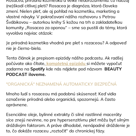
Rosacea, prírodná kozmetika a veľké nedorozumenia: čo naozaj
(ne)škodí citlivej pleti?
Rosacea je diagnóza, ktorá človeka
zmení. Nielen pleť, ale aj pohľad na kozmetiku, marketing a
vlastné návyky. V pokračovaní nášho rozhovoru s Petrou
Švábikovou – autorkou knihy S kožou na trh a zakladateľkou
komunity „Rosacea za oponou“ – sme sa pustili do témy, ktorá
vyvoláva najviac otázok:
Je prírodná kozmetika vhodná pre pleť s rozaceou?
A odpoveď
nie je čierno-biela.
Tento článok je prepisom epizódy nášho podcastu. Ak radšej
počúvate ako čítate,
kompletnú epizódu
si môžete vypočuť
zadarmo na
Spotify
kde nás nájdete pod názvom
BEAUTY
PODCAST iloveme
.
"ORGANICKÁ" NEZNAMENÁ AUTOMATICKY BEZPEČNÁ
Mnoho ľudí s rosaceou má podobnú skúsenosť: Keď vidia
označenie prírodná alebo organická, spozornejú. A často
oprávnene.
Esenciálne oleje, bylinné extrakty či silné rastlinné maceráty
síce znejú nevinne, no pre hypersenzitívnu pleť môžu byť silným
dráždivým faktorom. A práve dlhodobé, nenápadné dráždenie je
to, čo dokáže rozaceu „roztočiť“ do chronickej fázy.