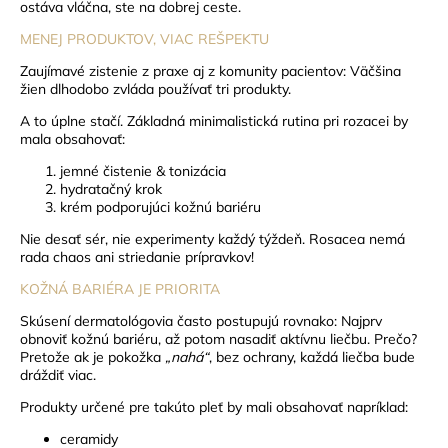
ostáva vláčna, ste na dobrej ceste.
MENEJ PRODUKTOV, VIAC REŠPEKTU
Zaujímavé zistenie z praxe aj z komunity pacientov: Väčšina
žien dlhodobo zvláda používať tri produkty.
A to úplne stačí.
Základná minimalistická rutina pri rozacei by
mala obsahovať:
jemné čistenie & tonizácia
hydratačný krok
krém podporujúci kožnú bariéru
Nie desať sér, nie experimenty každý týždeň.
Rosacea nemá
rada chaos ani striedanie prípravkov!
KOŽNÁ BARIÉRA JE PRIORITA
Skúsení dermatológovia často postupujú rovnako: Najprv
obnoviť kožnú bariéru, až potom nasadiť aktívnu liečbu.
Prečo?
Pretože ak je pokožka
„nahá“
, bez ochrany, každá liečba bude
dráždiť viac.
Produkty určené pre takúto pleť by mali obsahovať napríklad:
ceramidy