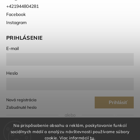
+421944804281
Facebook
Instagram
PRIHLÁSENIE
E-mail
Heslo
Nová registrácia
Prihlásiť
Zabudnuté heslo
sa
alebo
Na prispôsobenie obsahu a reklám, poskytovanie funkcií
Prihlásiť sa cez Google
sociálnych médií a analýzu návštevnosti používame súbory
cookie. Viac informácií
tu
.