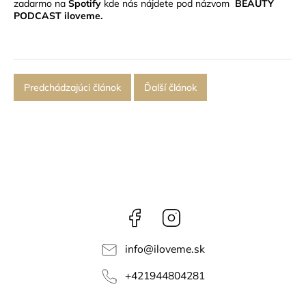
zadarmo na
Spotify
kde nás nájdete pod názvom
BEAUTY
PODCAST iloveme
.
Predchádzajúci článok
Ďalší článok
Facebook
Instagram
info
@
iloveme.sk
+421944804281